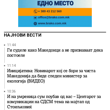
НАЈНОВИ ВЕСТИ
11:44
Ги суделе како Македонци а не признаваат дека
постоеле
11:14
Иницијатива: Новинарот кој се бори за чиста
Македонија да биде следен министер за
екологија (ВИДЕО)
10:36
И на умреница сум поубав од вас – Центарот за
комуникации на СДСМ тема на мајтап од
Стоиљковиќ