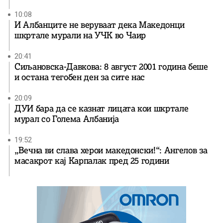
10:08
И Албанците не веруваат дека Македонци
шкртале мурали на УЧК во Чаир
20:41
Сиљановска-Давкова: 8 август 2001 година беше
и остана тегобен ден за сите нас
20:09
ДУИ бара да се казнат лицата кои шкртале
мурал со Голема Албанија
19:52
„Вечна ви слава херои македонски!“: Ангелов за
масакрот кај Карпалак пред 25 години