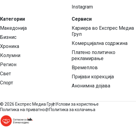
Instagram
Категории
Сервиси
Македонија
Кариера во Експрес Медиа
Груп
Бизнис
Комерцијална содржина
Хроника
Платено политичко
Колумни
рекламирање
Регион
Времеплов
Свет
Пријави корекција
Спорт
Анонимна дојава
©
2026 Експрес Медиа Груп
Услови за користење
Политика на приватност
Политика за колачиња