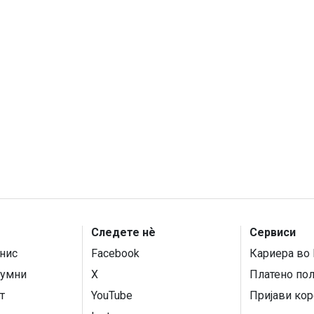
Следете нѐ
Сервиси
нис
Facebook
Кариера во 
умни
X
Платено по
т
YouTube
Пријави кор