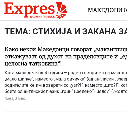
Skip to content
МАКЕДОНИЈ
ТЕМА: СТИХИЈА И ЗАКАНА 
Како некои Македонци говорат „маканглиск
откажуваат од духот на прадедовците и „е
целосна татковина“!
Кога мало дете од 4 години – роден говорител на македо
„мало шипче“, наместо „мала овчичка“ (од англиски „sheep
родителите ќе им возврати со „уат?!“, наместо „што?!“, ко
боите од англискиот јазик „грин“ („зелено“), „јелоу“ („жолто
(„црвено“) ќе му излегуваат од устата попрво одошто со
пред 3 мес.
македонски зборови – примери што ги има чуено автор
во говорната пракса во Македонија во последно време –
денешниов 5 мај, Денот на македонскиот јазик, најотвор
себеси како македонски народ мора да си го поставиме