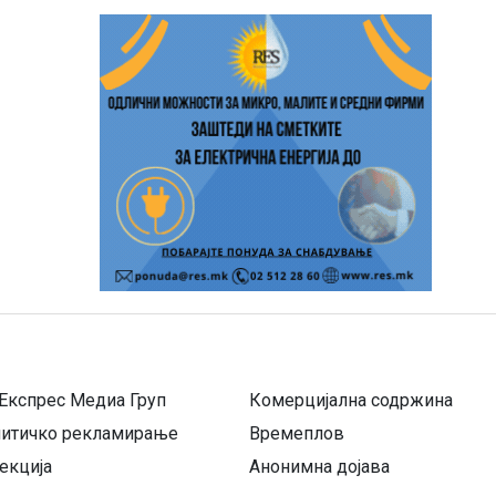
Експрес Медиа Груп
Комерцијална содржина
литичко рекламирање
Времеплов
екција
Анонимна дојава