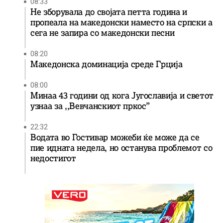
08:33
Не зборувала до својата петта година и
пропеала на македонски наместо на српски а
сега не запира со македонски песни
08:20
Македонска доминација среде Грција
08:00
Минаа 43 години од кога Југославија и светот
узнаа за ,,Вевчанскиот пркос”
22:32
Водата во Гостивар можеби ќе може да се
пие идната недела, но останува проблемот со
недостигот