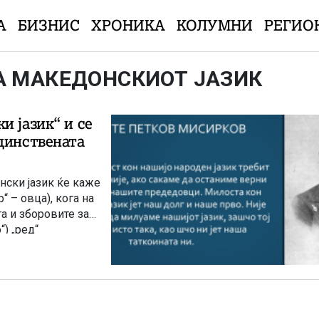
А
БИЗНИС
ХРОНИКА
КОЛУМНИ
РЕГИО
ЗА МАКЕДОНСКИОТ ЈАЗИК
и јазик“ и се
динствената
нски јазик ќе каже
“ – овца), кога на
га и зборовите за
“) „ред“
одветните
от на овие редови
 тогаш на
ено и најискрено на
 прашањето: дали не