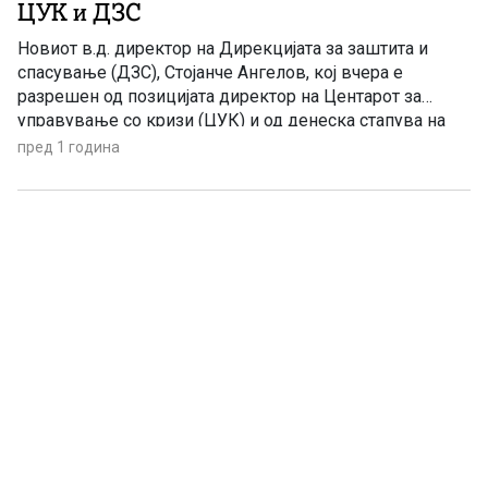
ЦУК и ДЗС
Новиот в.д. директор на Дирекцијата за заштита и
спасување (ДЗС), Стојанче Ангелов, кој вчера е
разрешен од позицијата директор на Центарот за
управување со кризи (ЦУК) и од денеска стапува на
новата функција најави спојување на ЦУК и на ДЗС во
пред 1 година
една институција. „Заедно со вработените кои ќе
покажат амбиција за жестока, напорна и
непоколеблива […]