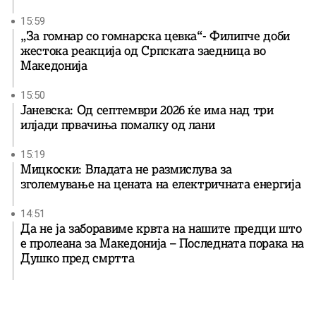
15:59
„За гомнар со гомнарска цевка“- Филипче доби
жестока реакција од Српската заедница во
Македонија
15:50
Јаневска: Од септември 2026 ќе има над три
илјади првачиња помалку од лани
15:19
Мицкоски: Владата не размислува за
зголемување на цената на електричната енергија
14:51
Да не ја заборавиме крвта на нашите предци што
е пролеана за Македонија – Последната порака на
Душко пред смртта