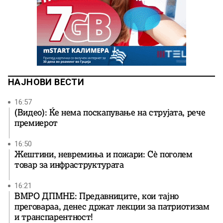
НАЈНОВИ ВЕСТИ
16:57
(Видео): Ќе нема поскапување на струјата, рече
премиерот
16:50
Жештини, невремиња и пожари: Сè поголем
товар за инфраструктурата
16:21
ВМРО ДПМНЕ: Предавниците, кои тајно
преговараа, денес држат лекции за патриотизам
и транспарентност!