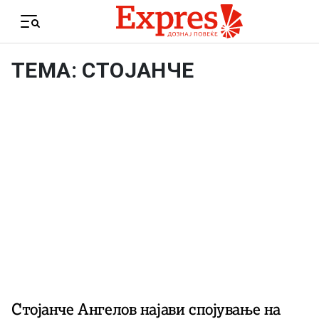
Skip to content
Menu
ТЕМА: СТОЈАНЧЕ
Стојанче Ангелов најави спојување на