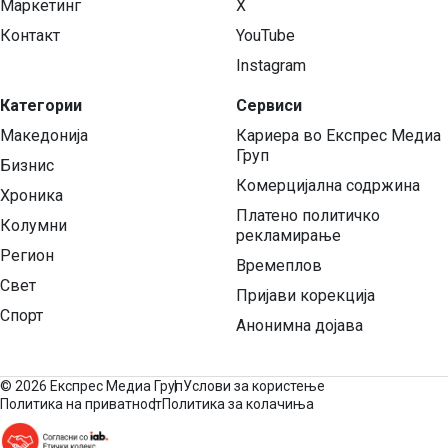
Маркетинг
X
Контакт
YouTube
Instagram
Категории
Сервиси
Македонија
Кариера во Експрес Медиа
Груп
Бизнис
Комерцијална содржина
Хроника
Платено политичко
Колумни
рекламирање
Регион
Времеплов
Свет
Пријави корекција
Спорт
Анонимна дојава
©
2026 Експрес Медиа Груп
Услови за користење
Политика на приватност
Политика за колачиња