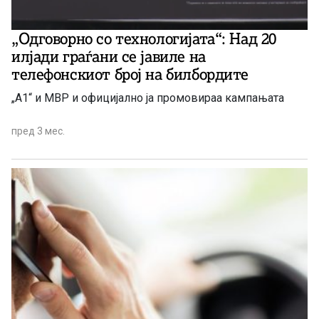
„Одговорно со технологијата“: Над 20
илјади граѓани се јавиле на
телефонскиот број на билбордите
„А1“ и МВР и официјално ја промовираа кампањата
пред 3 мес.