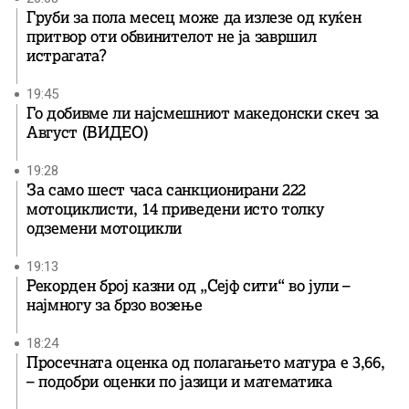
Груби за пола месец може да излезе од куќен
притвор оти обвинителот не ја завршил
истрагата?
19:45
Го добивме ли најсмешниот македонски скеч за
Август (ВИДЕО)
19:28
За само шест часа санкционирани 222
мотоциклисти, 14 приведени исто толку
одземени мотоцикли
19:13
Рекорден број казни од „Сејф сити“ во јули –
најмногу за брзо возење
18:24
Просечната оценка од полагањето матура е 3,66,
– подобри оценки по јазици и математика