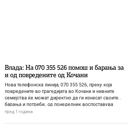
Влада: На 070 355 526 помош и барања за
и од повредените од Кочани
Нова телефонска линија, 070 355 526, преку која
повредените во трагедијата во Кочани и нивните
семејства ќе можат директно да ги изнесат своите
барања и потреби., од понеделник воспоставува
Владата. „Ја воспоставуваме новата телефонска линија
пред 1 година
за директна комуникација, која ќе функционира
непрекинато и достапно за сите повредени и нивните
семејства. Оваа линија нема да биде […]