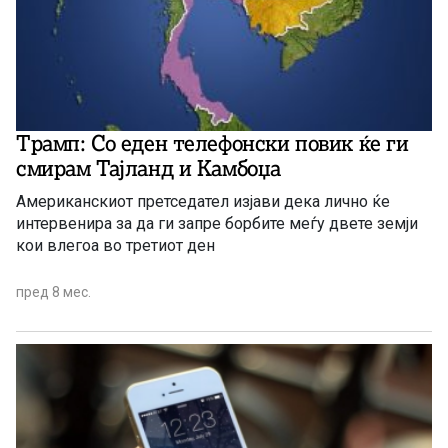
Трамп: Со еден телефонски повик ќе ги
смирам Тајланд и Камбоџа
Американскиот претседател изјави дека лично ќе
интервенира за да ги запре борбите меѓу двете земји
кои влегоа во третиот ден
пред 8 мес.