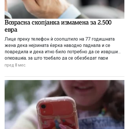
Возрасна скопјанка измамена за 2.500
евра
Лице преку телефон ѝ соопштило на 77 годишната
жена дека нејзината ќерка наводно паднала и се
повредила и дека итно било потребно да се изврши
операција, за што требало да се обезбедат пари
пред 8 мес.