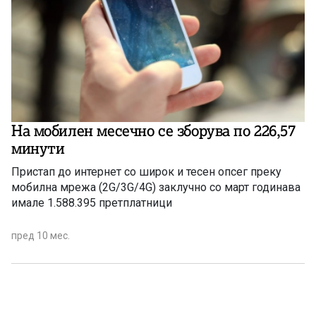
На мобилен месечно се зборува по 226,57
минути
Пристап до интернет со широк и тесен опсег преку
мобилна мрежа (2G/3G/4G) заклучно со март годинава
имале 1.588.395 претплатници
пред 10 мес.