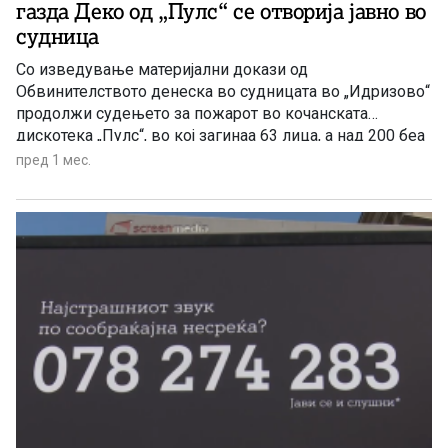
газда Деко од „Пулс“ се отворија јавно во
судница
Со изведување материјални докази од
Обвинителството денеска во судницата во „Идризово“
продолжи судењето за пожарот во кочанската
дискотека „Пулс“, во кој загинаа 63 лица, а над 200 беа
повредени
пред 1 мес.