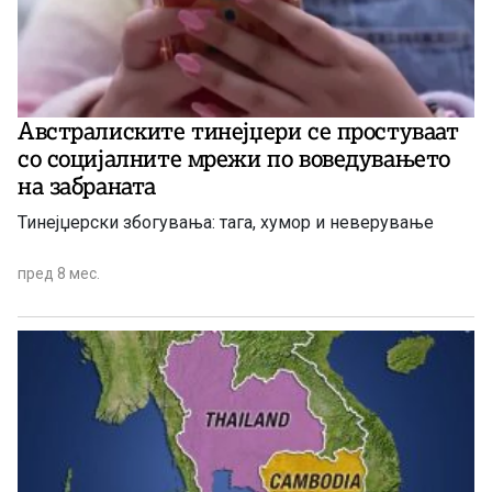
Австралиските тинејџери се простуваат
со социјалните мрежи по воведувањето
на забраната
Тинејџерски збогувања: тага, хумор и неверување
пред 8 мес.