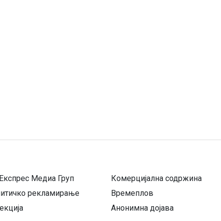
Експрес Медиа Груп
Комерцијална содржина
литичко рекламирање
Времеплов
екција
Анонимна дојава