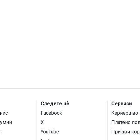
Следете нѐ
Сервиси
нис
Facebook
Кариера во 
умни
X
Платено по
т
YouTube
Пријави кор