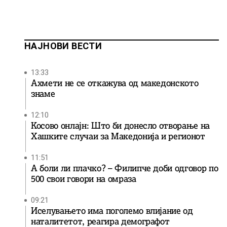
НАЈНОВИ ВЕСТИ
13:33
Ахмети не се откажува од македонското
знаме
12:10
Косово онлајн: Што би донесло отворање на
Хашките случаи за Македонија и регионот
11:51
А боли ли плачко? – Филипче доби одговор по
500 свои говори на омраза
09:21
Иселувањето има поголемо влијание од
наталитетот, реагира демографот