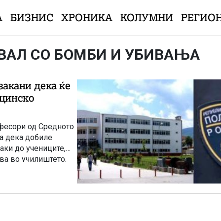
А
БИЗНИС
ХРОНИКА
КОЛУМНИ
РЕГИО
УВАЛ СО БОМБИ И УБИВАЊА
закани дека ќе
ицинско
офесори од Средното
ја дека добиле
аки до учениците,
ва во училиштето.