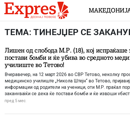
Skip to content
МАКЕДОНИЈ
ТЕМА: ТИНЕЈЏЕР СЕ ЗАКАН
Лишен од слобода М.Р. (18), кој испраќаше 
постави бомби и ќе убива во средното мед
училиште во Тетово!
Вчеравечер, на 12 март 2026 во СВР Тетово, неколку пр
медицинско училиште „Никола Штејн“ во Тетово, пријави
информации од родители на ученици, оти М.Р. праќал пор
заканувајќи се дека ќе постави бомби и ќе изврши убист
пред 5 мес.