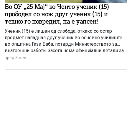
Во ОУ „25 Мај“ во Ченто ученик (15)
прободел со нож друг ученик (15) и
тешко го повредил, па е уапсен!
Ученик (15) е лишен од слобода, откако со остар
предмет нападнал друг ученик во основно училиште
во општина Гази Баба, потврди Министерството за
внатрешни работи. Засега нема официјални детали за
неговата здравствена состојба, ниту за мотивите за
пред 3 мес.
нападот.