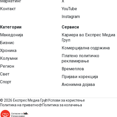
Маркетинг
X
Контакт
YouTube
Instagram
Категории
Сервиси
Македонија
Кариера во Експрес Медиа
Груп
Бизнис
Комерцијална содржина
Хроника
Платено политичко
Колумни
рекламирање
Регион
Времеплов
Свет
Пријави корекција
Спорт
Анонимна дојава
©
2026 Експрес Медиа Груп
Услови за користење
Политика на приватност
Политика за колачиња