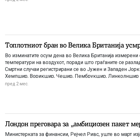
Топлотниот бран во Велика Британија усмр
Во изминатите осум дена во Велика Британија измерени 
температури на воздухот, поради што граѓаните се разла
Смртни случаи регистрирани се во Јужен и Западен Јор
Хемпшир, Ворикшир, Чешир, Пембрукшир, Линколншир
пред 2 мес.
Лондон преговара за „амбициозен пакет ме
Министерката за финансии, Рејчел Ривс, уште во март из