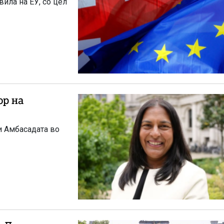
вила на ЕУ, со цел
ор на
и Амбасадата во