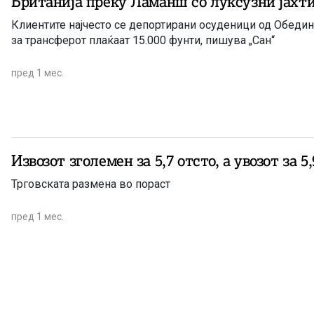
Британија преку Ламанш со луксузни јахт
Клиентите најчесто се депортирани осуденици од Обедин
за трансферот плаќаат 15.000 фунти, пишува „Сан“
пред 1 мес.
Извозот зголемен за 5,7 отсто, а увозот за 5,
Трговската размена во пораст
пред 1 мес.