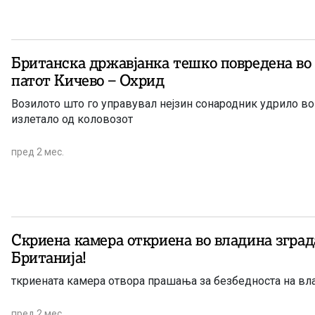
Британска државјанка тешко повредена во 
патот Кичево – Охрид
Возилото што го управувал нејзин сонародник удрило во
излетало од коловозот
пред 2 мес.
Скриена камера откриена во владина зград
Британија!
ткриената камера отвора прашања за безбедноста на вл
пред 2 мес.