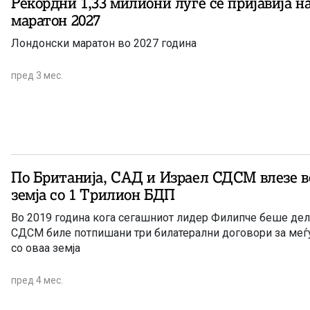
Рекордни 1,33 милиони луѓе се пријавија 
маратон 2027
Лондонски маратон во 2027 година
пред 3 мес.
По Британија, САД и Израел СДСМ влезе во
земја со 1 Трилион БДП
Во 2019 година кога сегашниот лидер Филипче беше дел
СДСМ биле потпишани три билатерални договори за меѓ
со оваа земја
пред 4 мес.