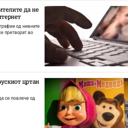
ителите да не
нтернет
ографии од нивните
се претворат во
рускиот цртан
да се повлече од