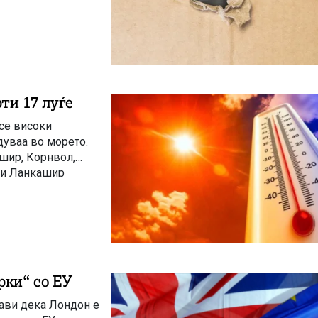
ти 17 луѓе
се високи
дуваа во морето.
кшир, Корнвол,
 и Ланкашир
рки“ со ЕУ
јави дека Лондон е