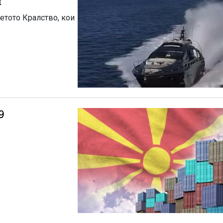
и
етото Кралство, кои
9