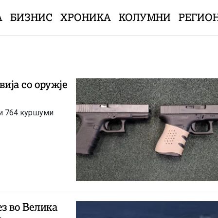
А
БИЗНИС
ХРОНИКА
КОЛУМНИ
РЕГИО
вија со оружје
з во Велика