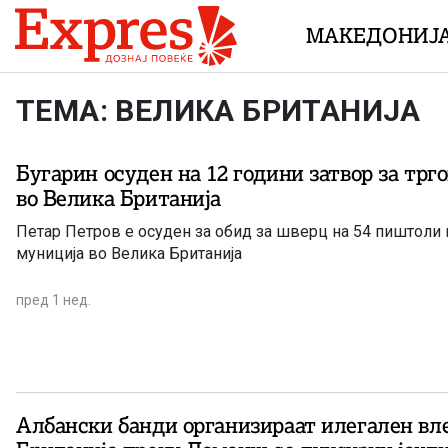
Skip to content
МАКЕДОНИЈ
ТЕМА: ВЕЛИКА БРИТАНИЈА
Бугарин осуден на 12 години затвор за трго
во Велика Британија
Петар Петров е осуден за обид за шверц на 54 пиштоли и 764 куршуми
муниција во Велика Британија
пред 1 нед.
Албански банди организираат илегален вле