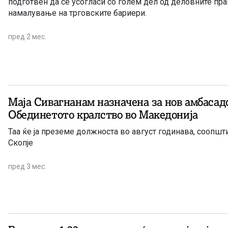
подготвен да се усогласи со голем дел од деловните пра
намалување на трговските бариери.
пред 2 мес.
Маја Сивагнанам назначена за нов амбасад
Обединетото кралство во Македонија
Таа ќе ја преземе должноста во август годинава, соопшт
Скопје
пред 3 мес.