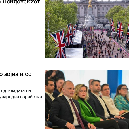
на Лондонскиот
 војна и со
 од владата на
ународна соработка