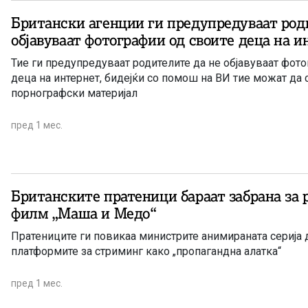
Британски агенции ги предупредуваат род
објавуваат фотографии од своите деца на и
Тие ги предупредуваат родителите да не објавуваат фот
деца на интернет, бидејќи со помош на ВИ тие можат да 
порнографски материјал
пред 1 мес.
Британските пратеници бараат забрана за 
филм „Маша и Медо“
Пратениците ги повикаа министрите анимираната серија 
платформите за стриминг како „пропагандна алатка“
пред 1 мес.