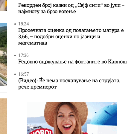
Рекорден број казни од „Сејф сити“ во јули –
најмногу за брзо возење
18:24
Просечната оценка од полагањето матура е
3,66, – подобри оценки по јазици и
математика
17:36
Редовно одржување на фонтаните во Карпош
16:57
(Видео): Ќе нема поскапување на струјата,
рече премиерот