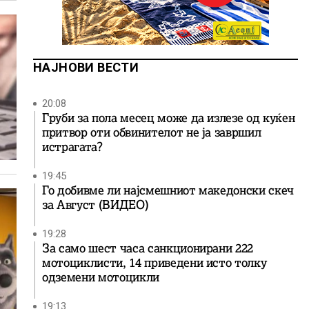
НАЈНОВИ ВЕСТИ
20:08
Груби за пола месец може да излезе од куќен
притвор оти обвинителот не ја завршил
истрагата?
19:45
Го добивме ли најсмешниот македонски скеч
за Август (ВИДЕО)
19:28
За само шест часа санкционирани 222
мотоциклисти, 14 приведени исто толку
одземени мотоцикли
19:13