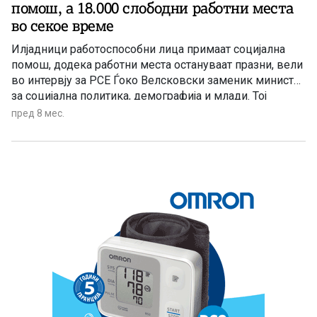
помош, а 18.000 слободни работни места
во секое време
Илјадници работоспособни лица примаат социјална
помош, додека работни места остануваат празни, вели
во интервју за РСЕ Ѓоко Велсковски заменик министер
за социјална политика, демографија и млади. Тој
зборува и доцнењето на социјалните исплати,
пред 8 мес.
дефицитот во ПИОМ и мерките за младите.