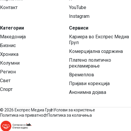
Контакт
YouTube
Instagram
Категории
Сервиси
Македонија
Кариера во Експрес Медиа
Груп
Бизнис
Комерцијална содржина
Хроника
Платено политичко
Колумни
рекламирање
Регион
Времеплов
Свет
Пријави корекција
Спорт
Анонимна дојава
©
2026 Експрес Медиа Груп
Услови за користење
Политика на приватност
Политика за колачиња