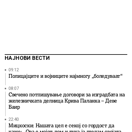
НАЈНОВИ ВЕСТИ
09:12
Полицајците и војниците најмногу „боледуваат“
08:07
Свечено потпишување договори за изградбата на
железничката делница Крива Паланка – Деве
Баир
22:40
Мицкоски: Нашата цел е секој со гордост да
каже: „Ова е мојот дом и тука ја гледам својата