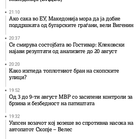
21:10
Ако сака во ЕУ, Македонија мора да ја добие
поддршката од бугарските граѓани, вели Вигенин
20:37
Се смирува состојбата во Гостивар: Клековски
најави резултати од анализите до 20 август
20:20
Како изгледа топлотниот бран на скопските
улици?
19:52
Од 3 до 9-ти август МВР со засилени контроли за
брзина и безбедност на патиштата
19:32
Уапсен возачот кој возеше во спротивна насока на
автопатот Скопје – Велес