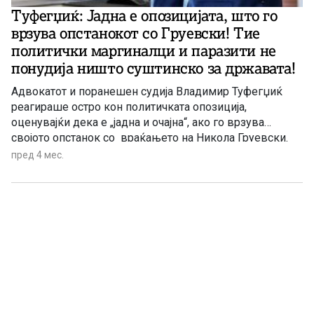
Туфегџиќ: Јадна е опозицијата, што го
врзува опстанокот со Груевски! Тие
политички маргиналци и паразити не
понудија ништо суштинско за државата!
Адвокатот и поранешен судија Владимир Туфегџиќ
реагираше остро кон политичката опозиција,
оценувајќи дека е „јадна и очајна“, ако го врзува
својото опстанок со враќањето на Никола Груевски.
Според него, можното враќање на Груевски не зависи
пред 4 мес.
од домашната политика, туку од, како што вели, „тие
што му дале зелено светло да замине“. „За Груевски
има кој да мисли, тоа не зависи од нас.“ – посочува
Туфегџиќ.