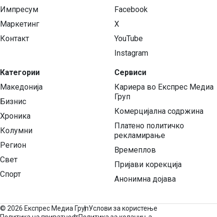
Импресум
Facebook
Маркетинг
X
Контакт
YouTube
Instagram
Категории
Сервиси
Македонија
Кариера во Експрес Медиа
Груп
Бизнис
Комерцијална содржина
Хроника
Платено политичко
Колумни
рекламирање
Регион
Времеплов
Свет
Пријави корекција
Спорт
Анонимна дојава
©
2026 Експрес Медиа Груп
Услови за користење