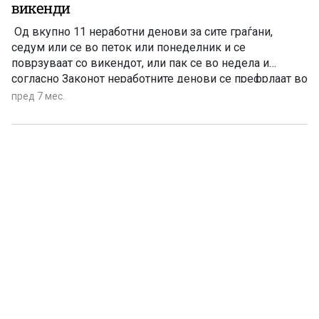
викенди
Од вкупно 11 неработни денови за сите граѓани,
седум или се во петок или понеделник и се
поврзуваат со викендот, или пак се во недела и
согласно Законот неработните денови се префрлаат во
понеделник
пред 7 мес.