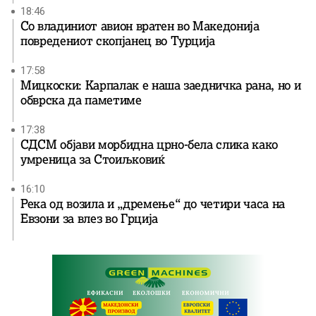
18:46
Со владиниот авион вратен во Македонија
повредениот скопјанец во Турција
17:58
Мицкоски: Карпалак е наша заедничка рана, но и
обврска да паметиме
17:38
СДСМ објави морбидна црно-бела слика како
умреница за Стоиљковиќ
16:10
Река од возила и „дремење“ до четири часа на
Евзони за влез во Грција