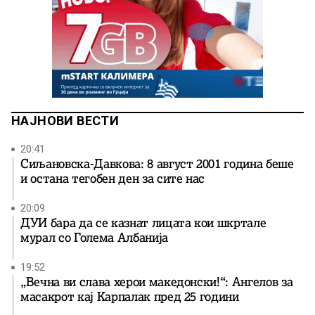
НАЈНОВИ ВЕСТИ
20:41
Сиљановска-Давкова: 8 август 2001 година беше
и остана тегобен ден за сите нас
20:09
ДУИ бара да се казнат лицата кои шкртале
мурал со Голема Албанија
19:52
„Вечна ви слава херои македонски!“: Ангелов за
масакрот кај Карпалак пред 25 години