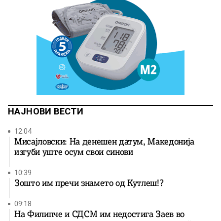
НАЈНОВИ ВЕСТИ
12:04
Мисајловски: На денешен датум, Македонија
изгуби уште осум свои синови
10:39
Зошто им пречи знамето од Кутлеш!?
09:18
На Филипче и СДСМ им недостига Заев во