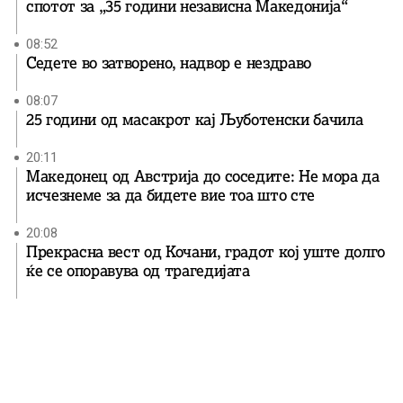
спотот за „35 години независна Македонија“
08:52
Седете во затворено, надвор е нездраво
08:07
25 години од масакрот кај Љуботенски бачила
20:11
Македонец од Австрија до соседите: Не мора да
исчезнеме за да бидете вие ​​тоа што сте
20:08
Прекрасна вест од Кочани, градот кој уште долго
ќе се опоравува од трагедијата