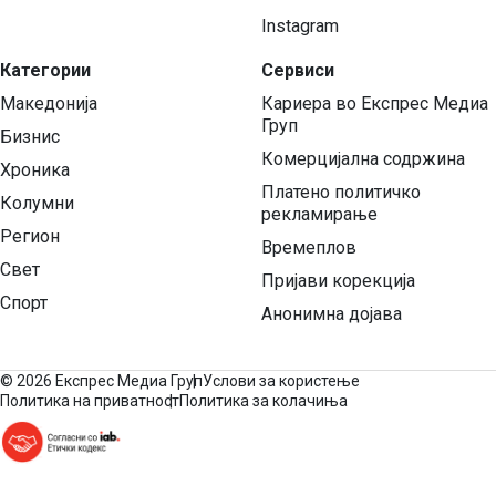
Instagram
Категории
Сервиси
Македонија
Кариера во Експрес Медиа
Груп
Бизнис
Комерцијална содржина
Хроника
Платено политичко
Колумни
рекламирање
Регион
Времеплов
Свет
Пријави корекција
Спорт
Анонимна дојава
©
2026 Експрес Медиа Груп
Услови за користење
Политика на приватност
Политика за колачиња