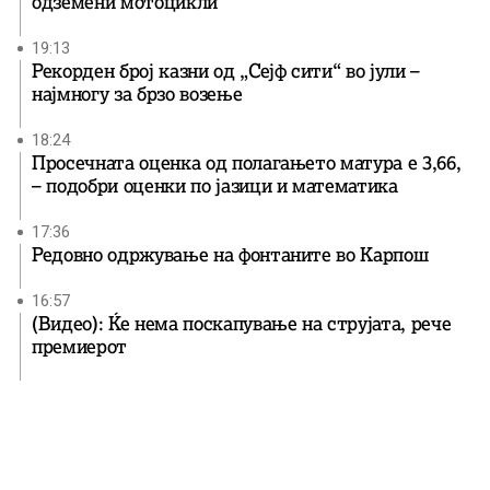
одземени мотоцикли
19:13
Рекорден број казни од „Сејф сити“ во јули –
најмногу за брзо возење
18:24
Просечната оценка од полагањето матура е 3,66,
– подобри оценки по јазици и математика
17:36
Редовно одржување на фонтаните во Карпош
16:57
(Видео): Ќе нема поскапување на струјата, рече
премиерот