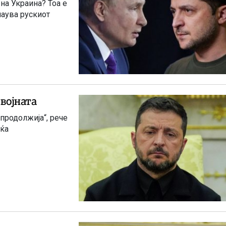
на Украина? Тоа е
шаува рускиот
 војната
продолжија“, рече
оќа