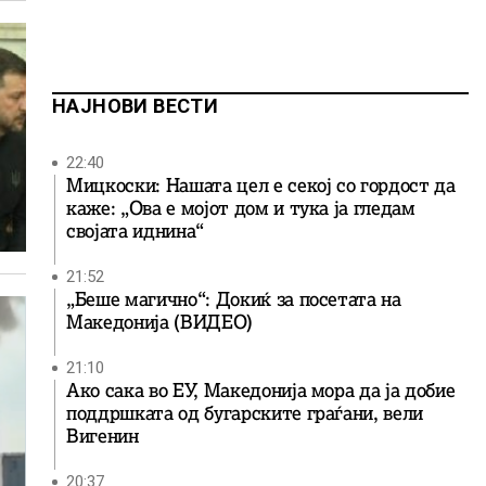
НАЈНОВИ ВЕСТИ
22:40
Мицкоски: Нашата цел е секој со гордост да
каже: „Ова е мојот дом и тука ја гледам
својата иднина“
21:52
„Беше магично“: Докиќ за посетата на
Македонија (ВИДЕО)
21:10
Ако сака во ЕУ, Македонија мора да ја добие
поддршката од бугарските граѓани, вели
Вигенин
20:37