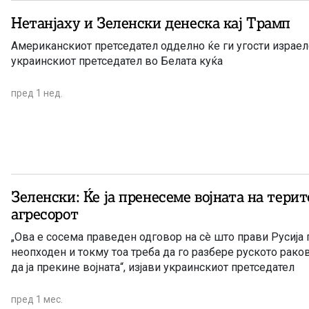
Нетанјаху и Зеленски денеска кај Трамп
Американскиот претседател одделно ќе ги угости израе
украинскиот претседател во Белата куќа
пред 1 нед.
Зеленски: Ќе ја пренесеме војната на терит
агресорот
„Ова е сосема праведен одговор на сè што прави Русија 
неопходен и токму тоа треба да го разбере руското рако
да ја прекине војната“, изјави украинскиот претседател
пред 1 мес.