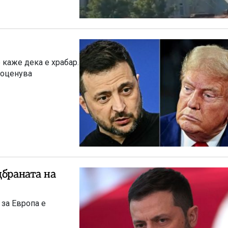
 каже дека е храбар.
 оценува
дбраната на
 за Европа е