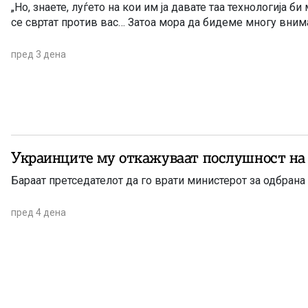
„Но, знаете, луѓето на кои им ја давате таа технологија б
се свртат против вас… Затоа мора да бидеме многу вним
пред 3 дена
Украинцитe му откажуваат послушност на
Бараат претседателот да го врати министерот за одбран
пред 4 дена