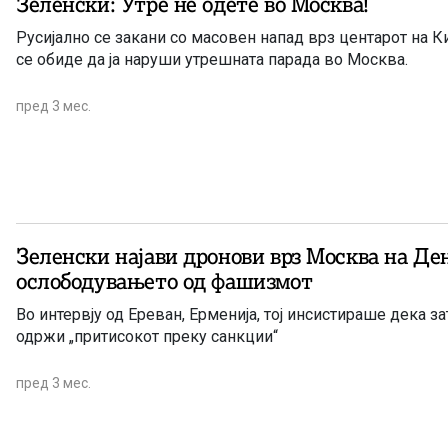
Зеленски: Утре не одете во Москва!
Русијално се закани со масовен напад врз центарот на 
се обиде да ја наруши утрешната парада во Москва.
пред 3 мес.
Зеленски најави дронови врз Москва на Де
ослободувањето од фашизмот
Во интервју од Ереван, Ерменија, тој инсистираше дека за
одржи „притисокот преку санкции“
пред 3 мес.