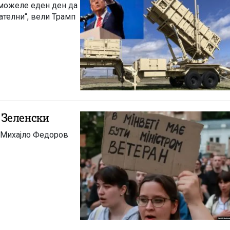
и можеле еден ден да
ателни“, вели Трамп
 Зеленски
а Михајло Федоров