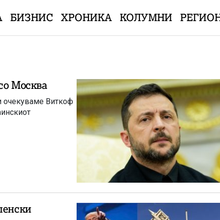
А
БИЗНИС
ХРОНИКА
КОЛУМНИ
РЕГИО
со Москва
 и очекуваме Виткоф
аинскиот
ленски