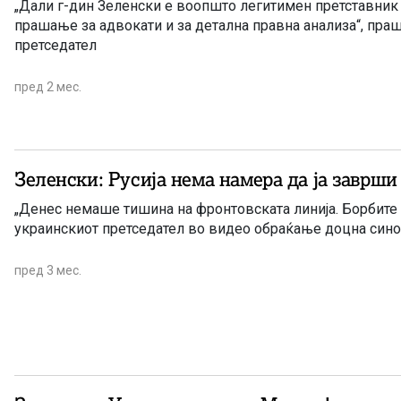
„Дали г-дин Зеленски е воопшто легитимен претставник 
прашање за адвокати и за детална правна анализа“, пра
претседател
пред 2 мес.
Зеленски: Русија нема намера да ја заврши
„Денес немаше тишина на фронтовската линија. Борбите 
украинскиот претседател во видео обраќање доцна син
пред 3 мес.