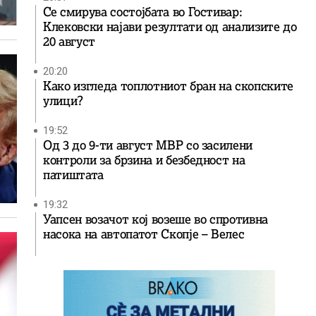
Се смирува состојбата во Гостивар:
Клековски најави резултати од анализите до
20 август
20:20
Како изгледа топлотниот бран на скопските
улици?
19:52
Од 3 до 9-ти август МВР со засилени
контроли за брзина и безбедност на
патиштата
19:32
Уапсен возачот кој возеше во спротивна
насока на автопатот Скопје – Велес