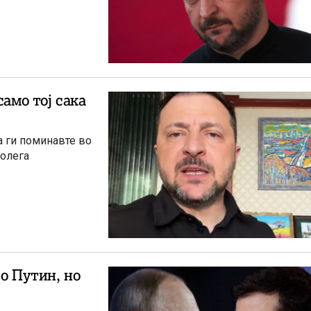
амо тој сака
а ги поминавте во
колега
о Путин, но