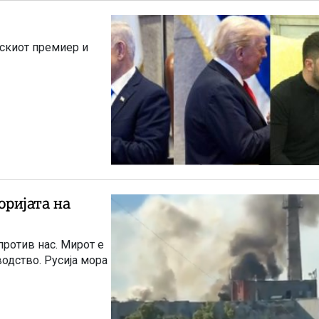
лскиот премиер и
оријата на
против нас. Мирот е
водство. Русија мора