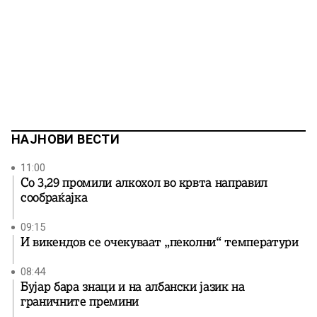
НАЈНОВИ ВЕСТИ
11:00
Со 3,29 промили алкохол во крвта направил
сообраќајка
09:15
И викендов се очекуваат „пеколни“ температури
08:44
Бујар бара знаци и на албански јазик на
граничните премини