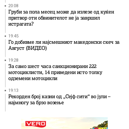
20:08
Груби за пола месец може да излезе од куќен
притвор оти обвинителот не ја завршил
истрагата?
19:45
Го добивме ли најсмешниот македонски скеч за
Август (ВИДЕО)
19:28
За само шест часа санкционирани 222
мотоциклисти, 14 приведени исто толку
одземени мотоцикли
19:13
Рекорден број казни од „Сејф сити“ во јули –
најмногу за брзо возење