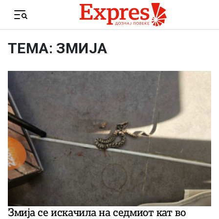
Skip to content
Menu
ТЕМА: ЗМИЈА
Змија се искачила на седмиот кат во