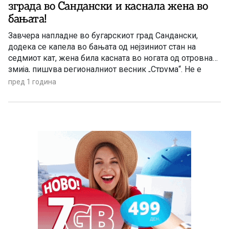
зграда во Сандански и каснала жена во
бањата!
Завчера напладне во бугарскиот град Сандански,
додека се капела во бањата од нејзиниот стан на
седмиот кат, жена била касната во ногата од отровна
змија, пишува регионалниот весник „Струма“. Не е
познато како се нашла змијата во станот, а
пред 1 година
настраданата по немилиот настан била
хоспитализирана во болницата во Петрич. Лекарите од
одделот за реанимација ја […]