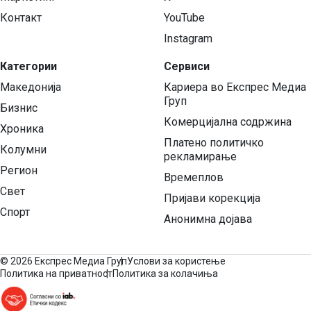
Контакт
YouTube
Instagram
Категории
Сервиси
Македонија
Кариера во Експрес Медиа
Груп
Бизнис
Комерцијална содржина
Хроника
Платено политичко
Колумни
рекламирање
Регион
Времеплов
Свет
Пријави корекција
Спорт
Анонимна дојава
©
2026 Експрес Медиа Груп
Услови за користење
Политика на приватност
Политика за колачиња