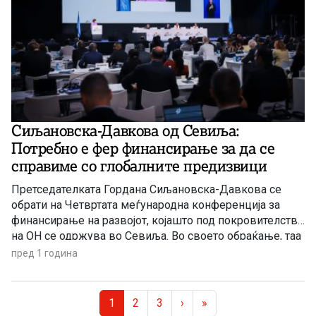
Сиљановска-Давкова од Севиља:
Потребно е фер финансирање за да се
справиме со глобалните предизвици
Претседателката Гордана Сиљановска-Давкова се
обрати на Четвртата меѓународна конференција за
финансирање на развојот, којашто под покровителство
на ОН се одржува во Севиља. Во своето обраќање, таа
ја истакна важноста на мултилатерализмот и
пред 1 година
заедничките глобални напори за справување со
сиромаштијата, климатските промени, нееднаквоста и
Page navigation
социјалната неправда. Сиљановска-Давкова
Current Page
Page
Page
1
2
3
›
»
предупреди дека постојат сериозни геополитички и