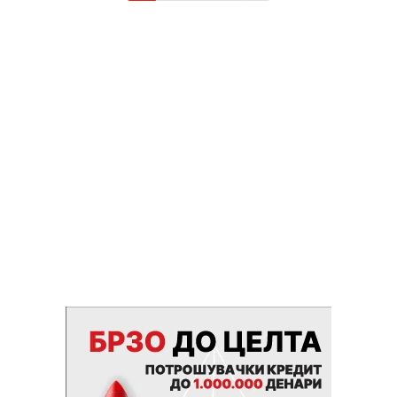
економски ризици коишто […]