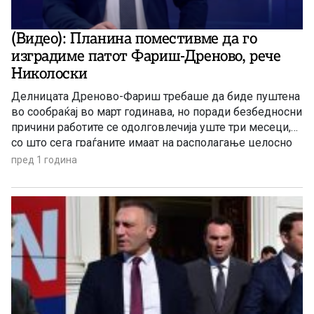
(Видео): Планина поместивме да го
изгрaдиме патот Фариш-Дреново, рече
Николоски
Делницата Дреново-Фариш требаше да биде пуштена
во сообраќај во март годинава, но поради безбедносни
причини работите се одолговлечија уште три месеци,
со што сега граѓаните имаат на располагање целосно
безбеден и модерен пат.
пред 1 година