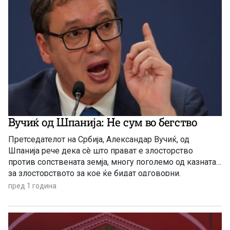
Вучиќ од Шпанија: Не сум во бегство
Претседателот на Србија, Александар Вучиќ, од
Шпанија рече дека сè што прават е злосторство
против сопствената земја, многу поголемо од казната
за злосторството за кое ќе бидат одговорни.
пред 1 година