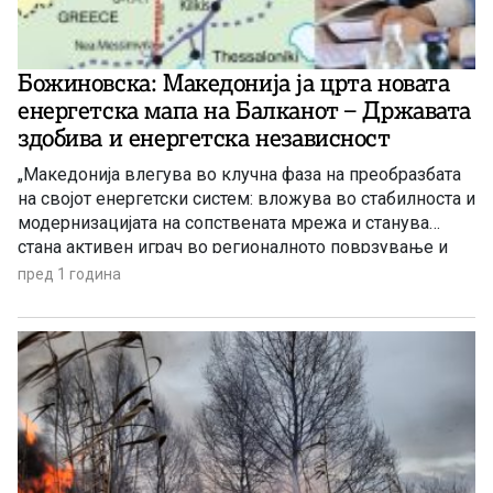
Божиновска: Македонија ја црта новата
енергетска мапа на Балканот – Државата
здобива и енергетска независност
„Македонија влегува во клучна фаза на преобразбата
на својот енергетски систем: вложува во стабилноста и
модернизацијата на сопствената мрежа и станува
стана активен играч во регионалното поврзување и
енергетската интеграција. Со новите интерконектори,
пред 1 година
стратегиските трансформаторски станици и
инвестициите во паметна енергетска инфраструктура,
државата го поставува курсот кон енергетска
независност и улога на регионален енергетски
коридор.“ […]