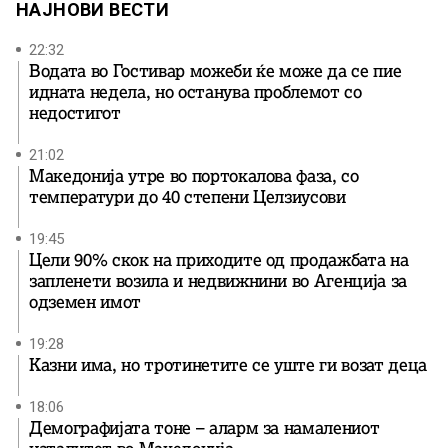
НАЈНОВИ ВЕСТИ
22:32
Водата во Гостивар можеби ќе може да се пие
идната недела, но останува проблемот со
недостигот
21:02
Македонија утре во портокалова фаза, со
температури до 40 степени Целзиусови
19:45
Цели 90% скок на приходите од продажбата на
запленети возила и недвижнини во Агенција за
одземен имот
19:28
Казни има, но тротинетите се уште ги возат деца
18:06
Демографијата тоне – аларм за намалениот