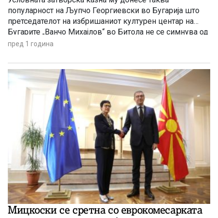
популарност на Љупчо Георгиевски во Бугарија што
претседателот на избришаниот културен центар на
Бугарите „Ванчо Михајлов“ во Битола не се симнува од
тамошните медиуми, а доби и билборд.
пред 1 година
Мицкоски се сретна со еврокомесарката