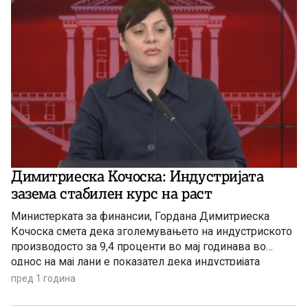
Димитриеска Кочоска: Индустријата
зазема стабилен курс на раст
Министерката за финансии, Гордана Димитриеска
Кочоска смета дека зголемувањето на индустриското
производосто за 9,4 проценти во мај годинава во
однос на мај лани е показател дека индустријата
зазема стабилен курс на раст. Во објава на Фејсбук,
пред 1 година
Димитриеска Кочоска потенцира дека најголем пораст
има во рударството, од 18,8 проценти. Во