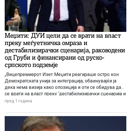
Меџити: ДУИ цели да се врати на власт
преку меѓуетничка омраза и
дестабилизирачки сценарија, раководени
од Груби и финансирани од руско-
српското подземје
„Вицепремиерот Изет Меџити реагираше остро кон
Демократската унија за интеграција, обвинувајќи ја
дека нема визија како опозиција и оти се обидува да
се врати на власт преку ‘дестабилизирачки сценарија и
меѓуетничка омраза’.“ – објави информативната
пред 1 година
агенција на албански јазик „Журнал“. Натаму агенцијата
наведува: Според Меџити, „зад овие сценарија стои и
со нив раководи ‘шефот во […]