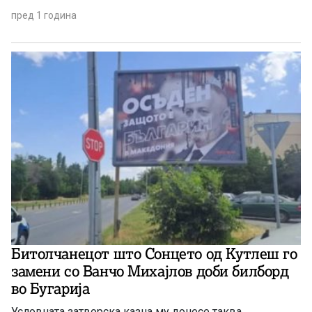
пред 1 година
Битолчанецот што Сонцето од Кутлеш го
замени со Ванчо Михајлов доби билборд
во Бугарија
Условната затворска казна му донесе таква