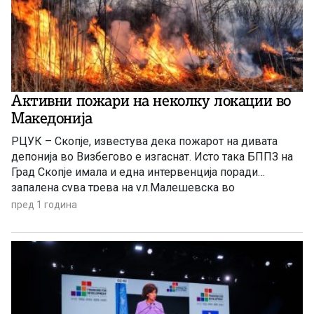
Активни пожари на неколку локации во
Македонија
РЦУК – Скопје, известува дека пожарот на дивата
депонија во Визбегово е изгаснат. Исто така БППЗ на
Град Скопје имала и една интервенција поради
запалена сува трева на ул.Малешевска во
нас.Драчево (Општина Кисела Вода). Од 112 добиена е
пред 1 година
пријава за пожар на сува трева во близина на авто
плац ЕНЗО на булевар Босна и Херцеговина. […]