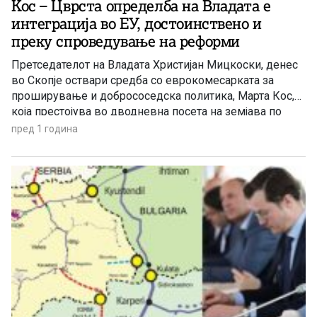
Кос – Цврста определба на Владата е
интеграција во ЕУ, достоинствено и
преку спроведување на реформи
Претседателот на Владата Христијан Мицкоски, денес
во Скопје оствари средба со еврокомесарката за
проширување и добрососедска политика, Марта Кос,
која престојува во дводневна посета на земјава по
повод лидерскиот самит на Европската Унија и
пред 1 година
Западен Балкан. На средбата се разговараше за
европската перспектива на регионот, со фокус на
спроведувањето на реформите, реализацијата на
Планот за […]