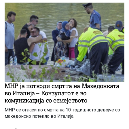
преработувачката индустрија, наведува министерката,
растот изнесува […]
МНР ја потврди смртта на Македонката
во Италија – Конзулатот е во
комуникација со семејството
МНР се огласи по смртта на 10-годишното девојче со
македонско потекло во Италија.