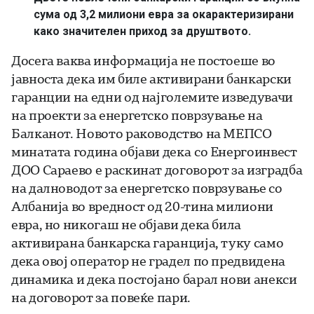
сума од 3,2 милиони евра за окарактеризирани
како значителен приход за друштвото.
Досега ваква информација не постоеше во
јавноста дека им биле активирани банкарски
гаранции на едни од најголемите изведувачи
на проекти за енергетско поврзување на
Балканот. Новото раководство на МЕПСО
минатата година објави дека со Енергоинвест
ДОО Сараево е раскинат договорот за изградба
на далноводот за енергетско поврзување со
Албанија во вредност од 20-тина милиони
евра, но никогаш не објави дека била
активирана банкарска гаранција, туку само
дека овој оператор не градел по предвидена
динамика и дека постојано барал нови анекси
на договорот за повеќе пари.