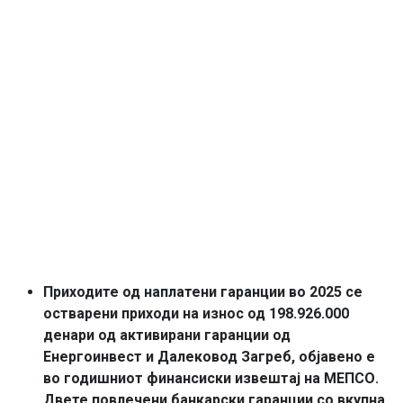
Приходите од наплатени гаранции во 2025 се
остварени приходи на износ од 198.926.000
денари од активирани гаранции од
Енергоинвест и Далековод Загреб, објавено е
во годишниот финансиски извештај на МЕПСО.
Двете повлечени банкарски гаранции со вкупна