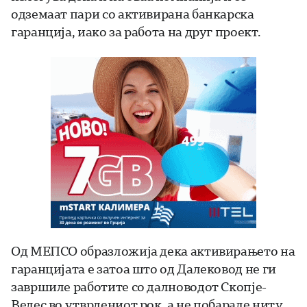
одземаат пари со активирана банкарска
гаранција, иако за работа на друг проект.
Од МЕПСО образложија дека активирањето на
гаранцијата е затоа што од Далековод не ги
завршиле работите со далноводот Скопје-
Велес во утврдениот рок, а не побарале ниту