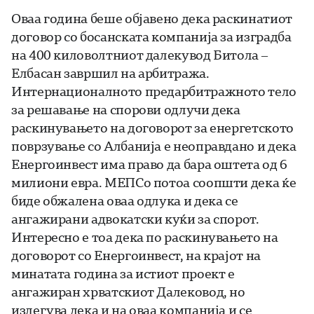
Оваа година беше објавено дека раскинатиот
договор со босанската компанија за изградба
на 400 киловолтниот далекувод Битола –
Елбасан завршил на арбитража.
Интернационалното предарбитражното тело
за решавање на спорови одлучи дека
раскинувањето на договорот за енергетското
поврзување со Албанија е неоправдано и дека
Енергоинвест има право да бара оштета од 6
милиони евра. МЕПСо потоа соопшти дека ќе
биде обжалена оваа одлука и дека се
ангажирани адвокатски куќи за спорот.
Интересно е тоа дека по раскинувањето на
договорот со Енергоинвест, на крајот на
минатата година за истиот проект е
ангажиран хрватскиот Далековод, но
излегува дека и на оваа компанија и се