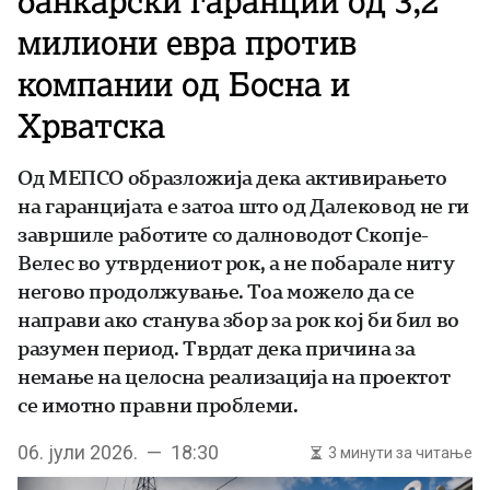
банкарски гаранции од 3,2
милиони евра против
компании од Босна и
Хрватска
Од МЕПСО образложија дека активирањето
на гаранцијата е затоа што од Далековод не ги
завршиле работите со далноводот Скопје-
Велес во утврдениот рок, а не побарале ниту
негово продолжување. Тоа можело да се
направи ако станува збор за рок кој би бил во
разумен период. Тврдат дека причина за
немање на целосна реализација на проектот
се имотно правни проблеми.
06. јули 2026. — 18:30
3 минути за читање