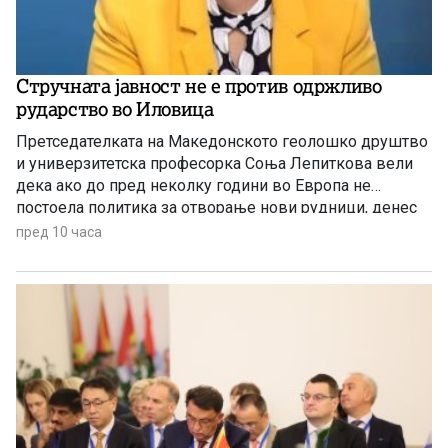
Стручната јавност не е против одржливо
рударство во Иловица
Претседателката на Македонското геолошко друштво
и универзитетска професорка Соња Лепиткова вели
дека ако до пред неколку години во Европа не
постоела политика за отворање нови рудници, денес
таа политика е апсолутно сменета и листата на
пред 10 часа
критични минерали само се зголемува.