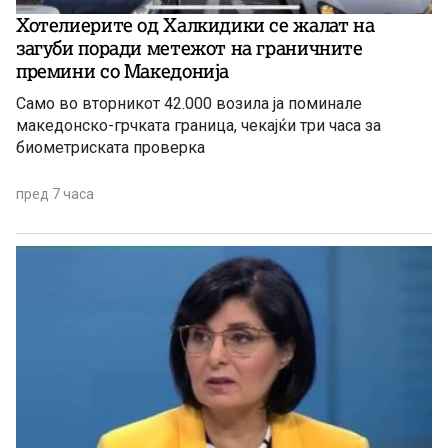
Хотелиерите од Халкидики се жалат на
загуби поради метежот на граничните
премини со Македонија
Само во вторникот 42.000 возила ја поминале
македонско-грчката граница, чекајќи три часа за
биометриската проверка
пред 7 часа