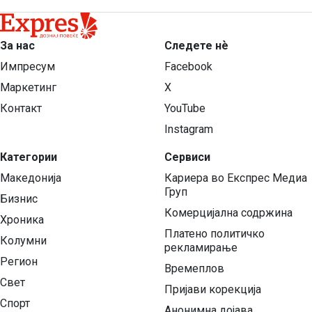
За нас
Следете нѐ
Импресум
Facebook
Маркетинг
X
Контакт
YouTube
Instagram
Категории
Сервиси
Македонија
Кариера во Експрес Медиа
Груп
Бизнис
Комерцијална содржина
Хроника
Платено политичко
Колумни
рекламирање
Регион
Времеплов
Свет
Пријави корекција
Спорт
Анонимна дојава