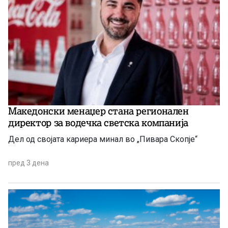
Македонски менаџер стана регионален
директор за водечка светска компанија
Дел од својата кариера минал во „Пивара Скопје“
пред 3 дена