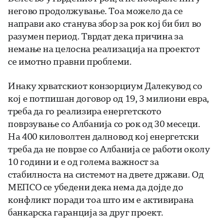
негово продолжување. Тоа можело да се
направи ако станува збор за рок кој би бил во
разумен период. Тврдат дека причина за
немање на целосна реализација на проектот
се имотно правни проблеми.
Инаку хрватскиот конзорциум Далекувод со
кој е потпишан договор од 19, 3 милиони евра,
треба да го реализира енергетското
поврзување со Албанија со рок од 30 месеци.
На 400 киловолтен далновод кој енергетски
треба да не поврзе со Албанија се работи околу
10 години и е од голема важност за
стабилноста на системот на двете држави. Од
МЕПСО се убедени дека нема да дојде до
конфликт поради тоа што им е активирана
банкарска гаранција за друг проект.