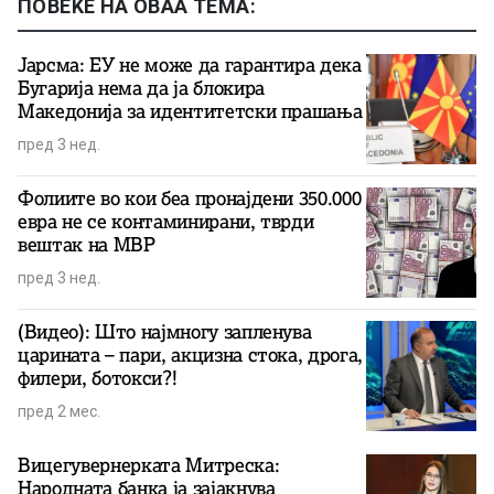
ПОВЕЌЕ НА ОВАА ТЕМА:
Јарсма: ЕУ не може да гарантира дека
Бугарија нема да ја блокира
Македонија за идентитетски прашања
пред 3 нед.
Фолиите во кои беа пронајдени 350.000
евра не се контаминирани, тврди
вештак на МВР
пред 3 нед.
(Видео): Што најмногу запленува
царината – пари, акцизна стока, дрога,
филери, ботокси?!
пред 2 мес.
Вицегувернерката Митреска:
Народната банка ја зајакнува