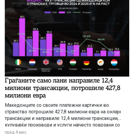
Граѓаните само лани направиле 12,4
милиони трансакции, потрошиле 427,8
милиони евра
Македонците со своите платежни картички во
странство потрошиле 427,8 милиони евра на онлајн
трансакции и направиле 12,4 милиони трансакции,
купувајќи производи и услуги најчесто поврзани со
патувања (авиобилети и резервации на хотели),
пред 4 мес.