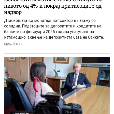
нивото од 4% и покрај притисоците од
надвор
Движењата во монетарниот сектор и натаму се
солидни. Податоците за депозитите и кредитите на
банките во февруари 2026 година упатуваат на
натамошно јакнење на депозитната база на банките.
Кредитната активност и натаму расте, но забавено,
пред 5 мес.
умерено над очекувањата за првиот квартал од
годината.