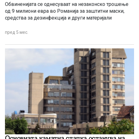
Обвиненијата се однесуваат на незаконско трошење
од 9 милиони евра во Романија за заштитни маски,
средства за дезинфекција и други материјали
пред 5 мес.
Основната каматна стапка останува на