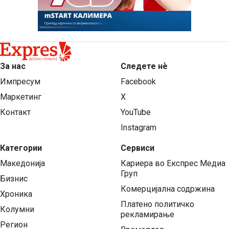
За нас
Следете нѐ
Импресум
Facebook
Маркетинг
X
Контакт
YouTube
Instagram
Категории
Сервиси
Македонија
Кариера во Експрес Медиа
Груп
Бизнис
Комерцијална содржина
Хроника
Платено политичко
Колумни
рекламирање
Регион