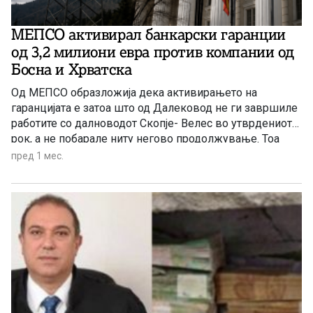
МЕПСО активирал банкарски гаранции
од 3,2 милиони евра против компании од
Босна и Хрватска
Од МЕПСО образложија дека активирањето на
гаранцијата е затоа што од Далековод не ги завршиле
работите со далноводот Скопје- Велес во утврдениот
рок, а не побарале ниту негово продолжување. Тоа
можело да се направи ако станува збор за рок кој би
пред 1 мес.
бил во разумен период. Тврдат дека причина за
немање на целосна реализација на проектот се имотно
правни проблеми.