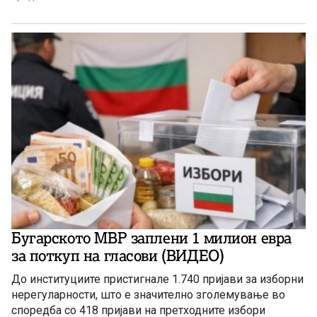
соопшти Асоцијацијата за е-трговија која ги
анализираше објавените податоци од Народната банка
за платежни трансакции со платежни картички според
типот на уредот (географска […]
Бугарското МВР заплени 1 милион евра
за поткуп на гласови (ВИДЕО)
До институциите пристигнале 1.740 пријави за изборни
нерегуларности, што е значително зголемување во
споредба со 418 пријави на претходните избори