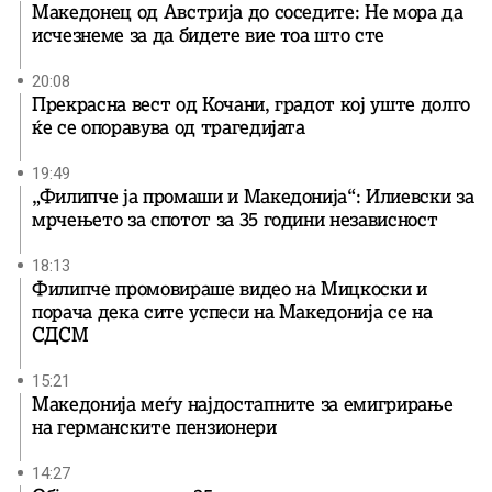
Македонец од Австрија до соседите: Не мора да
исчезнеме за да бидете вие ​​тоа што сте
20:08
Прекрасна вест од Кочани, градот кој уште долго
ќе се опоравува од трагедијата
19:49
„Филипче ја промаши и Македонија“: Илиевски за
мрчењето за спотот за 35 години независност
18:13
Филипче промовираше видео на Мицкоски и
порача дека сите успеси на Македонија се на
СДСМ
15:21
Македонија меѓу најдостапните за емигрирање
на германските пензионери
14:27