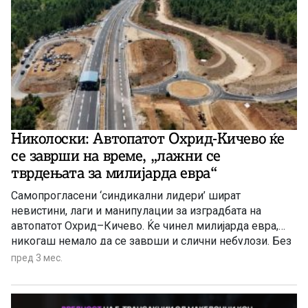
Николоски: Автопатот Охрид-Кичево ќе
се заврши на време, „лажни се
тврдењата за милијарда евра“
Самопрогласени ‘синдикални лидери’ шират
невистини, лаги и манипулации за изградбата на
автопатот Охрид–Кичево. Ќе чинел милијарда евра,
никогаш немало да се заврши и слични небулози. Без
ниеден факт! Нула, напиша Николоски.
пред 3 мес.