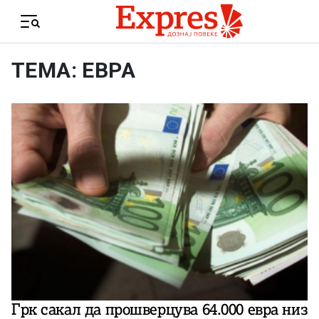
Skip to content
Menu
ТЕМА: ЕВРА
Грк сакал да прошверцува 64.000 евра низ