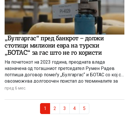
„Булгаргас“ пред банкрот – должи
стотици милиони евра на турски
„БОТАС“ за гас што не го користи
На почетокот на 2023 година, преодната влада
назначена од тогашниот претседател Румен Радев
потпиша договор помеѓу „Булгаргас“ и БОТАС со кој се
овозможува долгорочен пристап до терминалите за
ЛНГ на Турција и мрежата за пренос на гас до крајот на
пред 6 мес.
2035 година. Договорот има резервиран капацитет од
околу 1,3 милијарди кубни метри годишно. Според
Page navigation
условите на договорот, Бугарија плаќа приближно
Current Page
Page
Page
Page
Page
1
2
3
4
5
500.000 евра дневно за резервираниот капацитет, без
оглед на тоа дали го користи.