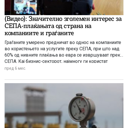
(Видео): Значително зголемен интерес за
СЕПА-плаќањата од страна на
компаниите и граѓаните
Граѓаните умерено предничат во однос на компаниите
во користењето на услугите преку СЕПА, при што над
60% од нивните плаќања во евра се извршуваат преку
СЕПА. Кај бизнис-секторот, најмногу ги користат
извозно-увозните компании коишто имаат редовни
пред 6 мес.
трансакции со партнери во Европската Унија. Речиси
половината од плаќањата во евра на домашните
компании кон земјите членки на СЕПА веќе се вршат
преку СЕПА.