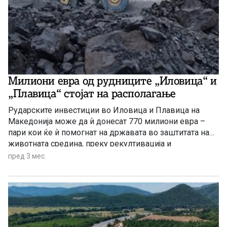
Милиони евра од рудниците „Иловица“ и
„Плавица“ стојат на располагање
Рударските инвестиции во Иловица и Плавица на
Македонија може да ѝ донесат 770 милиони евра –
пари кои ќе ѝ помогнат на државата во заштитата на
животната средина, преку рекултивација и
рехабилитација на подрачја и мониторинг на
пред 3 мес.
биодиверзитетот. Ваквите идеи се преточени во
Акцискиот план за минерални суровини 2026-2030, а
произлегуваат од новата Стратегијата за […]