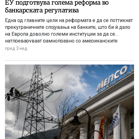
ЕУ подготвува голема реформа во
банкарската регулатива
Една од главните цели на реформата е да се поттикнат
прекуграничните спојувања на банките, што би ѝ дало
на Европа доволно големи институции за да се
натпреваруваат рамноправно со американските
финансиски гиганти.
пред 3 нед.