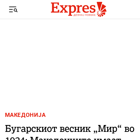
Skip to content
Menu
МАКЕДОНИЈА
Бугарскиот весник „Мир“ во