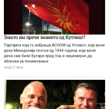
Зошто им пречи знамето од Кутлеш!?
Партијата која го избриша АСНОМ од Уставот, која вели
дека Македонија постои од 1944 година, која вели
дека сме биле Бугари пред тоа, е лицемерно да
зборува за понижување
пред 2 часа