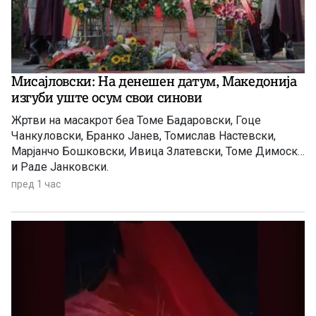
Мисајловски: На денешен датум, Македонија
изгуби уште осум свои синови
Жртви на масакрот беа Томе Бадаровски, Гоце
Чанкуловски, Бранко Јанев, Томислав Настевски,
Марјанчо Бошковски, Ивица Златевски, Томе Димоски
и Раде Јанковски.
пред 1 час