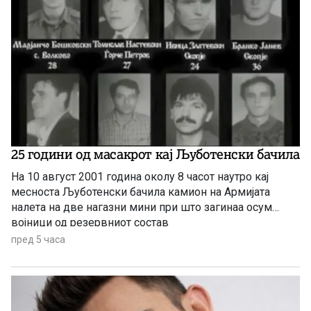
25 години од масакрот кај Љуботенски бачила
На 10 август 2001 година околу 8 часот наутро кај
месноста Љуботенски бачила камион на Армијата
налетa на две нагазни мини при што загинаа осум
војници од резервниот состав
пред 5 часа