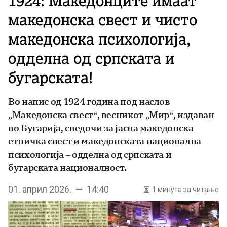
1924: Македонците имаат
македонска свест и чисто
македонска психологија,
одделна од српската и
бугарската!
Во напис од 1924 година под наслов
„Македонска свест“, весникот „Мир“, издаван
во Бугарија, сведочи за јасна македонска
етничка свест и македонската национална
психологија – одделна од српската и
бугарската националност.
01. април 2026. — 14:40
1 минута за читање