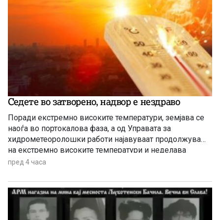
Седете во затворено, надвор е нездраво
Поради екстремно високите температури, земјава се
наоѓа во портокалова фаза, а од Управата за
хидрометеоролошки работи најавуваат продолжување
на екстремно високите температури и неделава
пред 4 часа