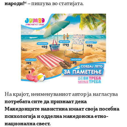
народи!“ –
пишува во статијата.
На крајот, неименуваниот автор ја нагласува
потребата сите да признаат дека
Македонците навистина имаат своја посебна
психологија и одделна македонска етно-
национална свест.