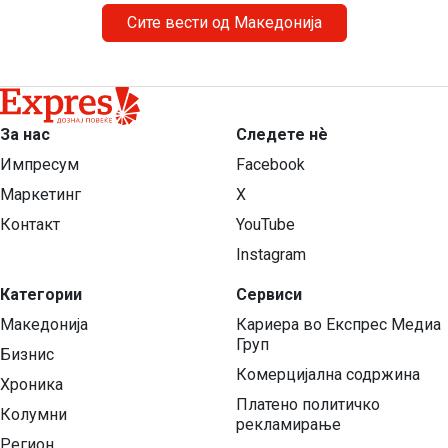
Сите вести од Македонија
За нас
Следете нѐ
Импресум
Facebook
Маркетинг
X
Контакт
YouTube
Instagram
Категории
Сервиси
Македонија
Кариера во Експрес Медиа
Груп
Бизнис
Комерцијална содржина
Хроника
Платено политичко
Колумни
рекламирање
Регион