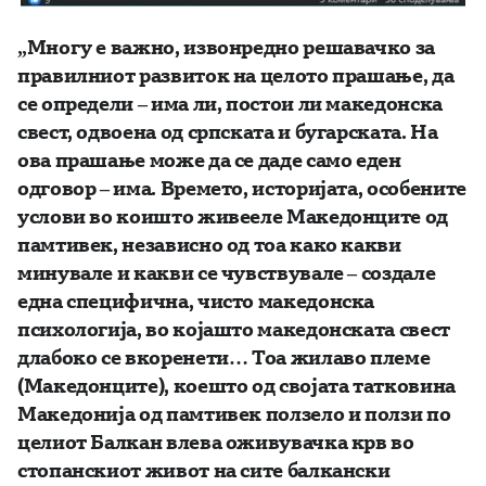
„Многу е важно, извонредно решавачко за
правилниот развиток на целото прашање, да
се определи – има ли, постои ли македонска
свест, одвоена од српската и бугарската. На
ова прашање може да се даде само еден
одговор – има. Времето, историјата, особените
услови во коишто живееле Македонците од
памтивек, независно од тоа како какви
минувале и какви се чувствувале – создале
една специфична, чисто македонска
психологија, во којашто македонската свест
длабоко се вкоренети… Тоа жилаво племе
(Македонците), коешто од својата татковина
Македонија од памтивек ползело и ползи по
целиот Балкан влева оживувачка крв во
стопанскиот живот на сите балкански