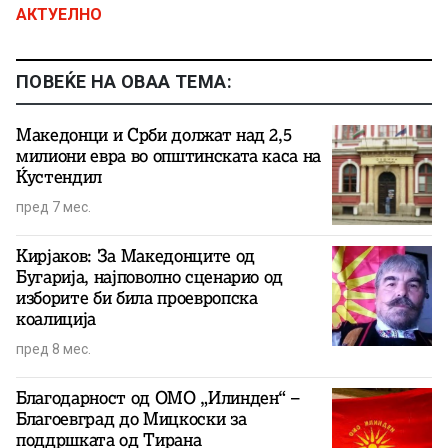
АКТУЕЛНО
ПОВЕЌЕ НА ОВАА ТЕМА:
Македонци и Срби должат над 2,5
милиони евра во општинската каса на
Ќустендил
пред 7 мес.
Кирјаков: За Македонците од
Бугарија, најповолно сценарио од
изборите би била проевропска
коалиција
пред 8 мес.
Благодарност од ОМО „Илинден“ –
Благоевград до Мицкоски за
поддршката од Тирана