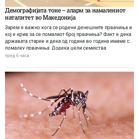
Демографијата тоне – аларм за намалениот
наталитет во Македонија
Зарем е важно кога се родени денешните првачиња и
кој е крив за се помалиот број првачиња? Факт е дека
државата старее и дека од година во година имаме се
помалку првачиња. Додека цели семејства
заминуваат од државата, политичарите си наоѓаат нова
пред 6 часа
тема за меѓусебни препукувања наместо да донесат
итни мерки за да се спречи одливот на млади.