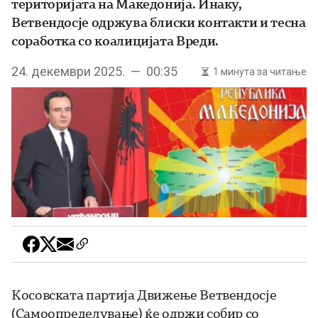
територијата на Македонија. Инаку,
Ветвендосје одржува блиски контакти и тесна
соработка со коалицијата Вреди.
24. декември 2025. — 00:35
1 минута за читање
Косовската партија Движење Ветвендосје
(Самоопределување) ќе одржи собир со