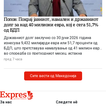
Попов: Покрај јавниот, намален и државниот
долг за над 40 милиони евра, кој e сега 51,7%
од БДП
Државниот долг заклучно со 30 јуни 2026 година
изнесува 9,432 милијарди евра или 51,7 проценти од
БДП, што претставува намалување од 41 милион евра
во споредба со претходниот месец, истакна
пратеникот на ВМРО-ДПМНЕ Сергеј Попов на
пред 7 часа
денешната прес-конференција.
Сите вести од Македонија
За нас
Следете нѐ