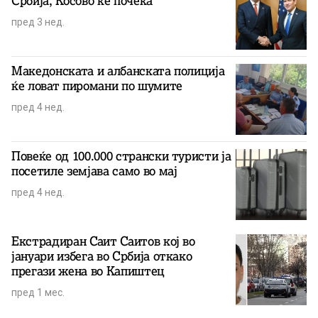
Србија, Косово ќе почека
пред 3 нед.
Македонската и албанската полиција
ќе ловат пиромани по шумите
пред 4 нед.
Повеќе од 100.000 странски туристи ја
посетиле земјава само во мај
пред 4 нед.
Екстрадиран Саит Саитов кој во
јануари избега во Србија откако
прегази жена во Капиштец
пред 1 мес.