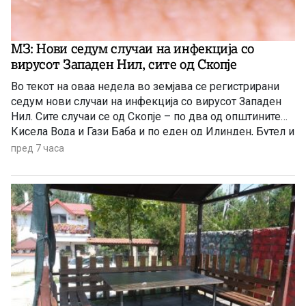
МЗ: Нови седум случаи на инфекција со
вирусот Западен Нил, сите од Скопје
Во текот на оваа недела во земјава се регистрирани
седум нови случаи на инфекција со вирусот Западен
Нил. Сите случаи се од Скопје – по два од општините
Кисела Вода и Гази Баба и по еден од Илинден, Бутел и
Аеродром. Новозаболените лица се на возраст од 60
пред 7 часа
до 84 години и сите се хоспитализирани, информираа
попладнево од Министерството за здравство.