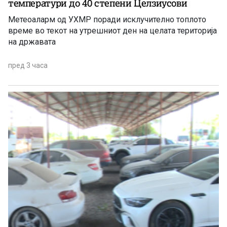
температури до 40 степени Целзиусови
Метеоаларм од УХМР поради исклучително топлото
време во текот на утрешниот ден на целата територија
на државата
пред 3 часа