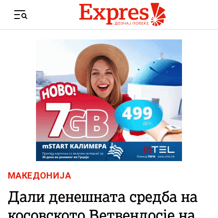
Skip to content
Menu
МАКЕДОНИЈА
Дали денешната средба на
косовското Ветвендосје на