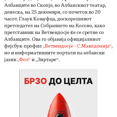
Албанците во Скопје, во Албанскиот театар,
денеска, на 25 декември, со почеток во 20
часот. Глаук Коњуфца, доскорешниот
претседател на Собранието на Косово, како
претставник на Ветвендосје ќе се сретне со
Албанците. Ова го објавија официјалниот
фејсбук-профил
„Ветвендосје – С.Македонија“
,
но и информативните портали на албански
јазик
„Фол“
и „Зиртаре“.