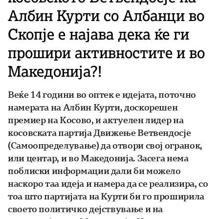
Албин Курти со Албанци во
Скопје е најава дека ќе ги
прошири активностите и во
Македонија?!
Веќе 14 години во оптек е идејата, поточно
намерата на Албин Курти, доскорешен
премиер на Косово, и актуелен лидер на
косовската партија Движење Ветвендосје
(Самоопределување) да отвори свој огранок,
или центар, и во Македонија. Засега нема
поблиски информации дали би можело
наскоро таа идеја и намера да се реализира, со
тоа што партијата на Курти би го проширила
своето политичко дејствување и на