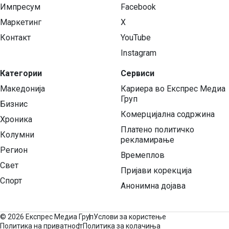
Импресум
Facebook
Маркетинг
X
Контакт
YouTube
Instagram
Категории
Сервиси
Македонија
Кариера во Експрес Медиа
Груп
Бизнис
Комерцијална содржина
Хроника
Платено политичко
Колумни
рекламирање
Регион
Времеплов
Свет
Пријави корекција
Спорт
Анонимна дојава
©
2026 Експрес Медиа Груп
Услови за користење
Политика на приватност
Политика за колачиња