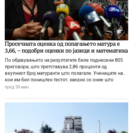
Просечната оценка од полагањето матура е
3,66, – подобри оценки по јазици и математика
По објавувањето на резултатите биле поднесени 805
приговори, што претставува 2,86 проценти од
вкупниот број матуранти што полагале. Учениците на
кои им бил поништен тестот, заедно со оние што
отсуствувале во јуни, ќе може да полагаат во
пред 30 мин.
августовската испитна сесија.