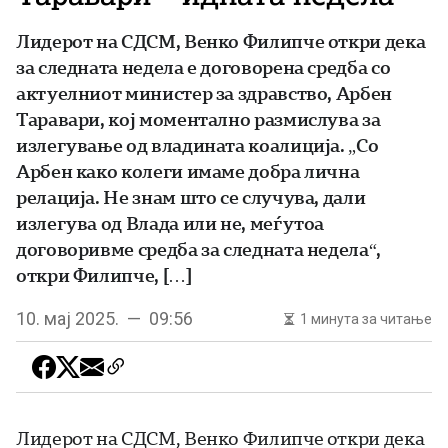
Лидерот на СДСМ, Венко Филипче откри дека
за следната недела е договорена средба со
актуелниот министер за здравство, Арбен
Таравари, кој моментално размислува за
излегување од владината коалиција. „Со
Арбен како колеги имаме добра лична
релација. Не знам што се случува, дали
излегува од Влада или не, меѓутоа
договоривме средба за следната недела“,
откри Филипче, […]
10. мај 2025. — 09:56
1 минута за читање
Лидерот на СДСМ, Венко Филипче откри дека