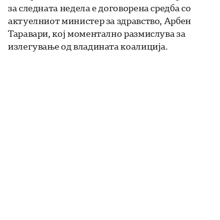
за следната недела е договорена средба со
актуелниот министер за здравство, Арбен
Таравари, кој моментално размислува за
излегување од владината коалиција.