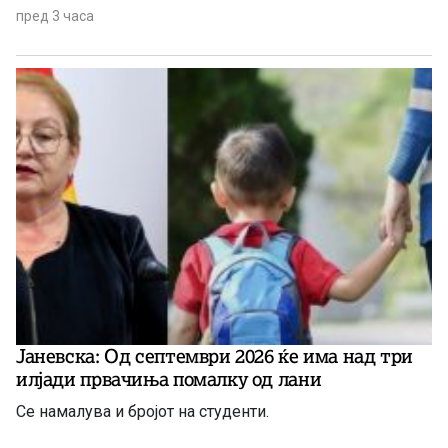
пред 3 часа
Јаневска: Од септември 2026 ќе има над три
илјади првачиња помалку од лани
Се намалува и бројот на студенти.