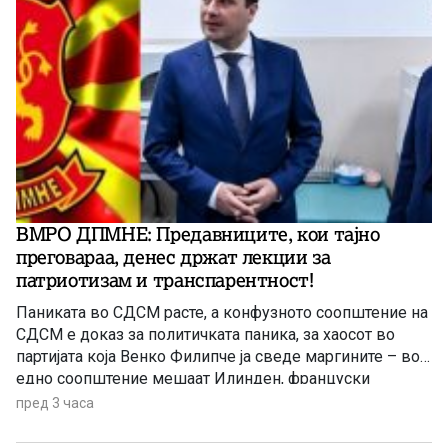
ВМРО ДПМНЕ: Предавниците, кои тајно
преговараа, денес држат лекции за
патриотизам и транспарентност!
Паниката во СДСМ расте, а конфузното соопштение на
СДСМ е доказ за политичката паника, за хаосот во
партијата која Венко Филипче ја сведе маргините – во
едно соопштение мешаат Илинден, француски
предлог, наводни заговори, тепачки, измислени
пред 3 часа
обвинувања итн, се вели во реакцијата на ВМРО-
ДПМНЕ.