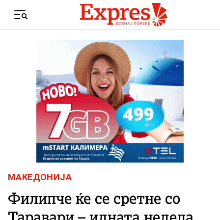
Skip to content
Menu
МАКЕДОНИЈА
Филипче ќе се сретне со
Таравари – идната недела