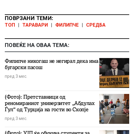
ПОВРЗАНИ ТЕМИ:
ТОП
|
ТАРАВАРИ
|
ФИЛИПЧЕ
|
СРЕДБА
ПОВЕЌЕ НА ОВАА ТЕМА:
Филипче никогаш не негирал дека има
бугарски пасош
пред 3 мес.
(Фото): Претставници од
реномираниот универзитет „Абдулах
Ѓул“ од Турција на гости во Скопје
пред 3 мес.
(Фото): УЈП ќе обучува студенти за