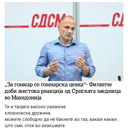
„За гомнар со гомнарска цевка“- Филипче
доби жестока реакција од Српската заедница
во Македонија
Ти и твојата високо уважена
кловновска дружина
можете слободно да нè бакнете во газ, вакви какви
што сме, стои во реакцијата