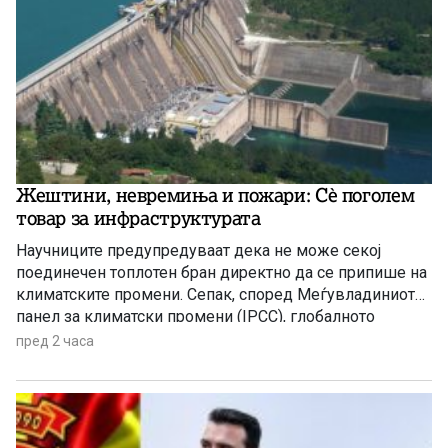
Жештини, невремиња и пожари: Сè поголем
товар за инфраструктурата
Научниците предупредуваат дека не може секој
поединечен топлотен бран директно да се припише на
климатските промени. Сепак, според Меѓувладиниот
панел за климатски промени (IPCC), глобалното
затоплување придонесува ваквите екстремни
пред 2 часа
временски појави да стануваат сѐ почести,
поинтензивни и подолготрајни.