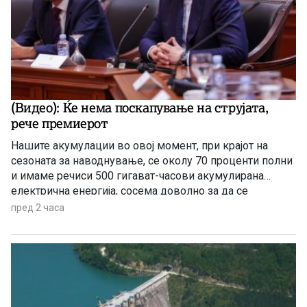
(Видео): Ќе нема поскапување на струјата,
рече премиерот
Нашите акумулации во овој момент, при крајот на
сезоната за наводнување, се околу 70 проценти полни
и имаме речиси 500 гигават-часови акумулирана
електрична енергија, сосема доволно за да се
чувствуваме безбедни, комотни и да немаме
пред 2 часа
предизвик во делот на снабдувањето за граѓаните и за
индустријата. И нема да правиме панични прес-
конференции, вели премиерот Христијан Мицкоски.