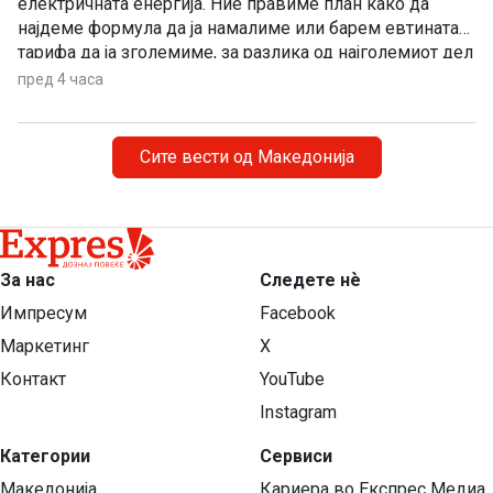
електричната енергија. Ние правиме план како да
најдеме формула да ја намалиме или барем евтината
тарифа да ја зголемиме, за разлика од најголемиот дел
од земјите во Европа коишто планираат да ја зголемат
пред 4 часа
цената на електричната енергија, рече денеска
премиерот Христијан Мицкоски.
Сите вести од Македонија
За нас
Следете нѐ
Импресум
Facebook
Маркетинг
X
Контакт
YouTube
Instagram
Категории
Сервиси
Македонија
Кариера во Експрес Медиа