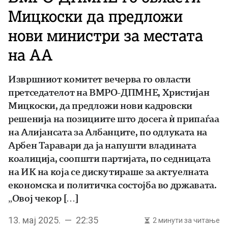
Мицкоски да предложи
нови министри за местата
на АА
Извршниот комитет вечерва го овласти
претседателот на ВМРО-ДПМНЕ, Христијан
Мицкоски, да предложи нови кадровски
решенија на позициите што досега ѝ припаѓаа
на Алијансата за Албанците, по одлуката на
Арбен Таравари да ја напушти владината
коалиција, соопшти партијата, по седницата
на ИК на која се дискутираше за актуелната
економска и политичка состојба во државата.
„Овој чекор […]
13. мај 2025. — 22:35
2 минути за читање