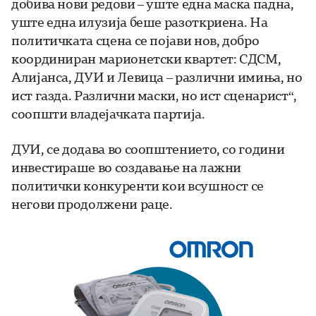
добива нови редови – уште една маска падна,
уште една илузија беше разоткриена. На
политичката сцена се појави нов, добро
координиран марионетски квартет: СДСМ,
Алијанса, ДУИ и Левица – различни имиња, но
ист газда. Различни маски, но ист сценарист“,
соопшти владејачката партија.
ДУИ, се додава во соопштението, со години
инвестираше во создавање на лажни
политички конкуренти кои всушност се
негови продолжени раце.