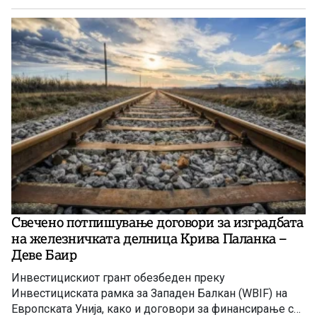
Свечено потпишување договори за изградбата
на железничката делница Крива Паланка –
Деве Баир
Инвестицискиот грант обезбеден преку
Инвестициската рамка за Западен Балкан (WBIF) на
Европската Унија, како и договори за финансирање со