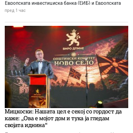
Европската инвестициска банка (ЕИБ) и Европската
банка за обнова и развој (ЕБОР)
пред 1 час
Мицкоски: Нашата цел е секој со гордост да
каже: „Ова е мојот дом и тука ја гледам
својата иднина“