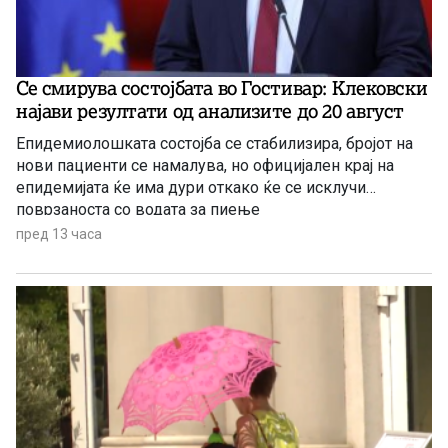
Се смирува состојбата во Гостивар: Клековски
најави резултати од анализите до 20 август
Епидемиолошката состојба се стабилизира, бројот на
нови пациенти се намалува, но официјален крај на
епидемијата ќе има дури откако ќе се исклучи
поврзаноста со водата за пиење
пред 13 часа