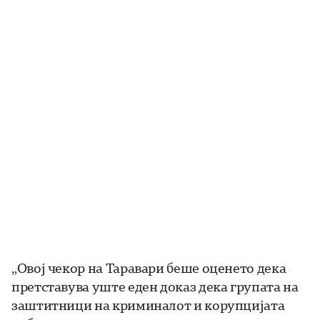
„Овој чекор на Таравари беше оценето дека
претставува уште еден доказ дека групата на
заштитници на криминалот и корупцијата