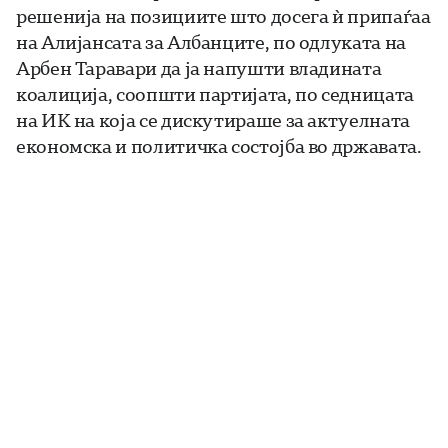
решенија на позициите што досега ѝ припаѓаа
на Алијансата за Албанците, по одлуката на
Арбен Таравари да ја напушти владината
коалиција, соопшти партијата, по седницата
на ИК на која се дискутираше за актуелната
економска и политичка состојба во државата.