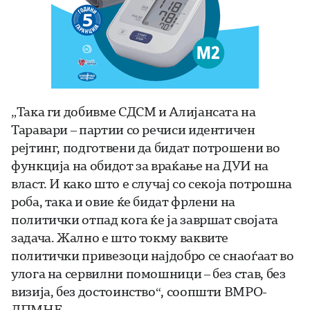
„Така ги добивме СДСМ и Алијансата на
Таравари – партии со речиси идентичен
рејтинг, подготвени да бидат потрошени во
функција на обидот за враќање на ДУИ на
власт. И како што е случај со секоја потрошна
роба, така и овие ќе бидат фрлени на
политички отпад кога ќе ја завршат својата
задача. Жално е што токму ваквите
политички привезоци најдобро се снаоѓаат во
улога на сервилни помошници – без став, без
визија, без достоинство“, соопшти ВМРО-
ДПМНЕ.