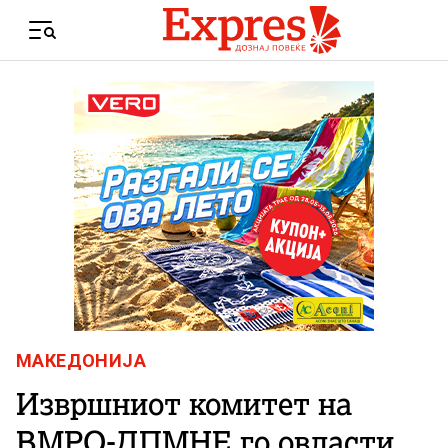
Skip to content
Menu
МАКЕДОНИЈА
Извршниот комитет на
ВМРО-ДПМНЕ го овласти