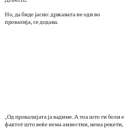
Но, да биде јасно: државата не оди во
провалија, се додава.
„Од провалијата ја вадиме. А тоа што ги боли е
фактот што веќе нема амнестии, нема рекети,