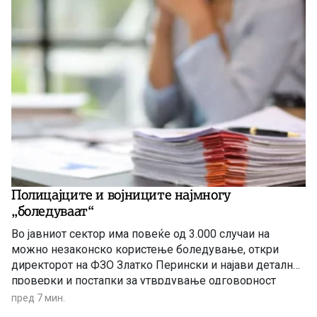
Полицајците и војниците најмногу
„боледуваат“
Во јавниот сектор има повеќе од 3.000 случаи на
можно незаконско користење боледување, откри
директорот на ФЗО Златко Перински и најави детални
проверки и постапки за утврдување одговорност
пред 7 мин.