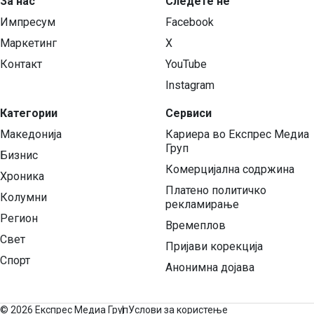
За нас
Следете нѐ
Импресум
Facebook
Маркетинг
X
Контакт
YouTube
Instagram
Категории
Сервиси
Македонија
Кариера во Експрес Медиа
Груп
Бизнис
Комерцијална содржина
Хроника
Платено политичко
Колумни
рекламирање
Регион
Времеплов
Свет
Пријави корекција
Спорт
Анонимна дојава
©
2026 Експрес Медиа Груп
Услови за користење