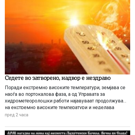
Седете во затворено, надвор е нездраво
Поради екстремно високите температури, земјава се
наоѓа во портокалова фаза, а од Управата за
хидрометеоролошки работи најавуваат продолжување
на екстремно високите температури и неделава
пред 2 часа