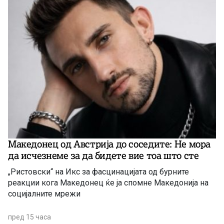
Македонец од Австрија до соседите: Не мора
да исчезнеме за да бидете вие ​​тоа што сте
„Ристовски“ на Икс за фасцинацијата од бурните
реакции кога Македонец ќе ја спомне Македонија на
социјалните мрежи
пред 15 часа