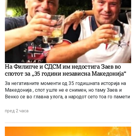
На Филипче и СДСМ им недостига Заев во
спотот за „35 години независна Македонија“
За негативните моменти од 35 годишната историја на
Македонија , спот уште не е снимен, но таму Заев и
Венко се во главна улога, а народот сето тоа го памети
пред 2 часа