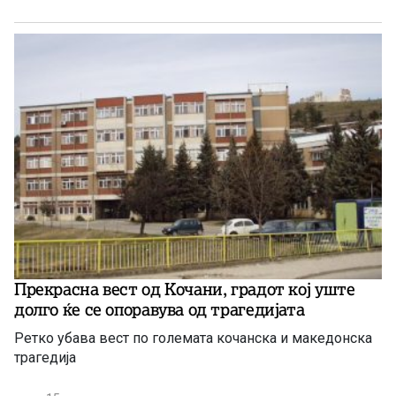
Прекрасна вест од Кочани, градот кој уште
долго ќе се опоравува од трагедијата
Ретко убава вест по големата кочанска и македонска
трагедија