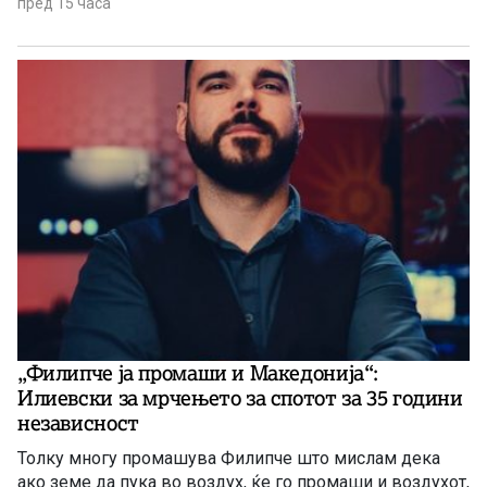
пред 15 часа
„Филипче ја промаши и Македонија“:
Илиевски за мрчењето за спотот за 35 години
независност
Толку многу промашува Филипче што мислам дека
ако земе да пука во воздух, ќе го промаши и воздухот,