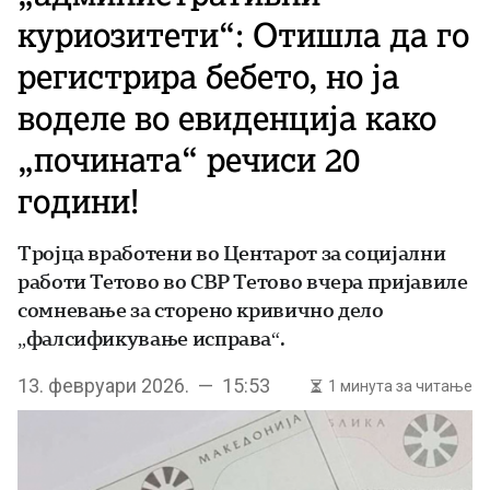
куриозитети“: Отишла да го
регистрира бебето, но ја
воделе во евиденција како
„почината“ речиси 20
години!
Тројца вработени во Центарот за социјални
работи Тетово во СВР Тетово вчера пријавиле
сомневање за сторено кривично дело
„фалсификување исправа“.
13. февруари 2026. — 15:53
1 минута за читање