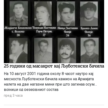
25 години од масакрот кај Љуботенски бачила
На 10 август 2001 година околу 8 часот наутро кај
месноста Љуботенски бачила камион на Армијата
налетa на две нагазни мини при што загинаа осум
војници од резервниот состав
пред 3 часа