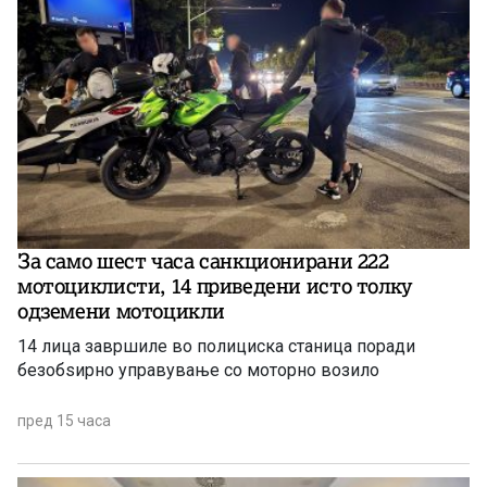
За само шест часа санкционирани 222
мотоциклисти, 14 приведени исто толку
одземени мотоцикли
14 лица завршиле во полициска станица поради
безобѕирно управување со моторно возило
пред 15 часа