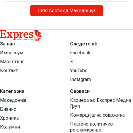
Сите вести од Македонија
За нас
Следете нѐ
Импресум
Facebook
Маркетинг
X
Контакт
YouTube
Instagram
Категории
Сервиси
Македонија
Кариера во Експрес Медиа
Груп
Бизнис
Комерцијална содржина
Хроника
Платено политичко
Колумни
рекламирање