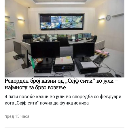
Рекорден број казни од „Сејф сити“ во јули –
најмногу за брзо возење
4 пати повеќе казни во јули во споредба со февруари
кога „Сејф сити“ почна да функционира
пред 15 часа