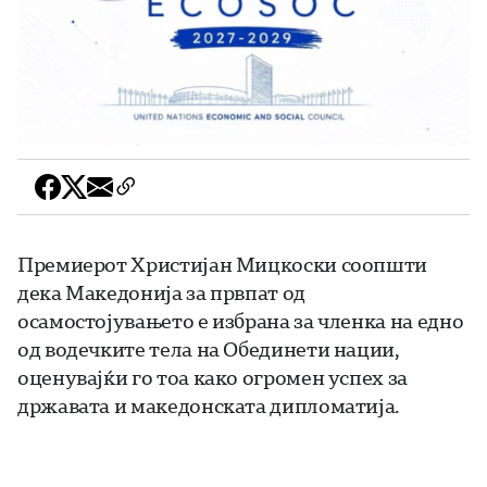
Премиерот Христијан Мицкоски соопшти
дека Македонија за првпат од
осамостојувањето е избрана за членка на едно
од водечките тела на Обединети нации,
оценувајќи го тоа како огромен успех за
државата и македонската дипломатија.