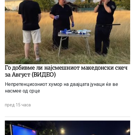
Го добивме ли најсмешниот македонски скеч
за Август (ВИДЕО)
Непретенциозниот хумор на двајцата јунаци ќе ве
насмее од срце
пред 15 часа