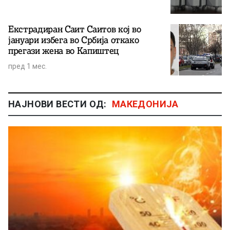
Екстрадиран Саит Саитов кој во
јануари избега во Србија откако
прегази жена во Капиштец
пред 1 мес.
НАЈНОВИ ВЕСТИ ОД:
МАКЕДОНИЈА