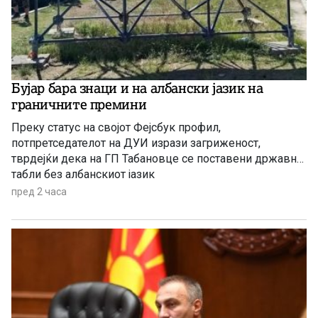
Бујар бара знаци и на албански јазик на
граничните премини
Преку статус на својот Фејсбук профил,
потпретседателот на ДУИ изрази загриженост,
тврдејќи дека на ГП Табановце се поставени државни
табли без албанскиот јазик
пред 2 часа