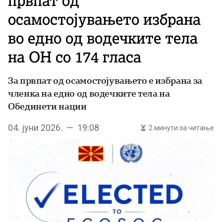
првпат од
осамостојувањето избрана
во едно од водечките тела
на ОН со 174 гласа
За првпат од осамостојувањето е избрана за
членка на едно од водечките тела на
Обединети нации
04. јуни 2026. — 19:08
2 минути за читање