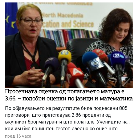
Просечната оценка од полагањето матура е
3,66, – подобри оценки по јазици и математика
По објавувањето на резултатите биле поднесени 805
приговори, што претставува 2,86 проценти од
вкупниот број матуранти што полагале. Учениците на
кои им бил поништен тестот, заедно со оние што
отсуствувале во јуни, ќе може да полагаат во
пред 16 часа