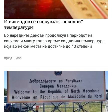
И викендов се очекуваат „пеколни“
температури
Во наредните денови продолжува периодот на
сончево и многу топло време со дневна температура
која во некои места ќе достигне до 40 степени
пред 1 час