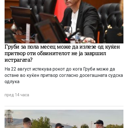
Груби за пола месец може да излезе од куќен
притвор оти обвинителот не ја завршил
истрагата?
На 22 август истекува рокот до кога Груби може да
остане во куќен притвор согласно досегашната судска
одлука
пред 14 часа