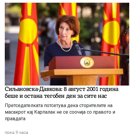
Сиљановска-Давкова: 8 август 2001 година
беше и остана тегобен ден за сите нас
Претседателката потсетува дека сторителите на
масакрот кај Карпалак не се соочија со правото и
правдата
пред 9 часа