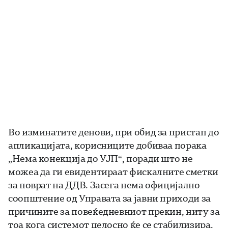
Во изминатите денови, при обид за пристап до
апликацијата, корисниците добиваа порака
„Нема конекција до УЈП“, поради што не
можеа да ги евидентираат фискалните сметки
за поврат на ДДВ. Засега нема официјално
соопштение од Управата за јавни приходи за
причините за повеќедневниот прекин, ниту за
тоа кога системот целосно ќе се стабилизира.