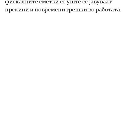
фискалните сметки сѐ уште се јавуваат
прекини и повремени грешки во работата.