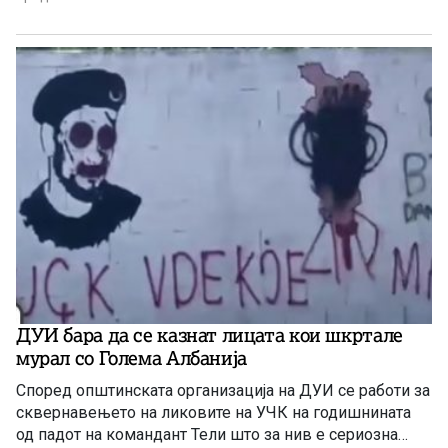
ДУИ бара да се казнат лицата кои шкртале
мурал со Голема Албанија
Според општинската организација на ДУИ се работи за
сквернавењето на ликовите на УЧК на годишнината
од падот на командант Тели што за нив е сериозна