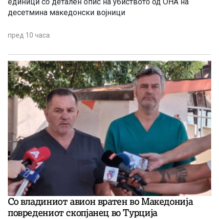
единици со детален опис на убиството од ОНА на
десетмина македонски војници
пред 10 часа
Со владиниот авион вратен во Македонија
повредениот скопјанец во Турција