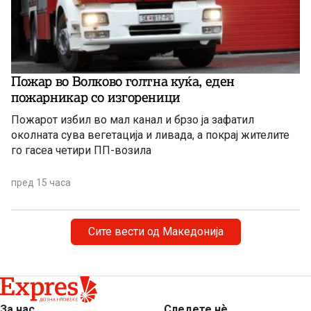
Пожар во Волково голтна куќа, еден
пожарникар со изгореници
Пожарот избил во мал канал и брзо ја зафатил
околната сува вегетација и ливада, а покрај жителите
го гасеа четири ПП-возила
пред 15 часа
Сите вести од Македонија
За нас
Следете нѐ