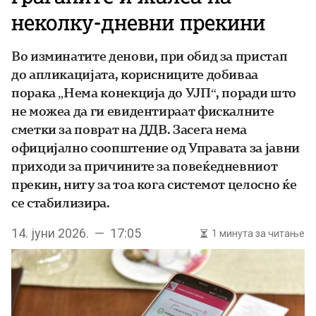
неколку-дневни прекини
Во изминатите денови, при обид за пристап
до апликацијата, корисниците добиваа
порака „Нема конекција до УЈП“, поради што
не можеа да ги евидентираат фискалните
сметки за поврат на ДДВ. Засега нема
официјално соопштение од Управата за јавни
приходи за причините за повеќедневниот
прекин, ниту за тоа кога системот целосно ќе
се стабилизира.
14. јуни 2026. — 17:05
1 минута за читање