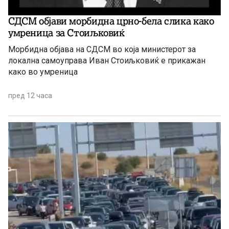
СДСМ објави морбидна црно-бела слика како
умреница за Стоиљковиќ
Морбидна објава на СДСМ во која министерот за
локална самоуправа Иван Стоиљковиќ е прикажан
како во умреница
пред 12 часа