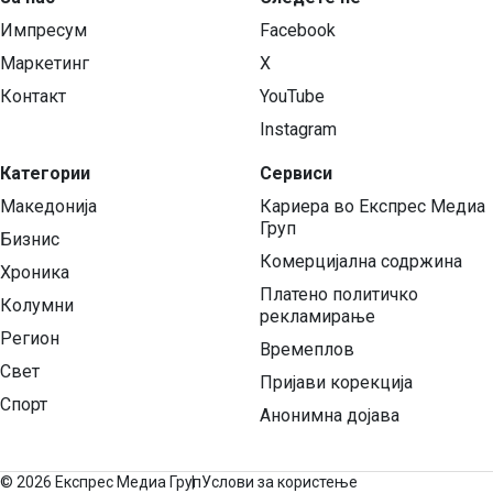
Импресум
Facebook
Маркетинг
X
Контакт
YouTube
Instagram
Категории
Сервиси
Македонија
Кариера во Експрес Медиа
Груп
Бизнис
Комерцијална содржина
Хроника
Платено политичко
Колумни
рекламирање
Регион
Времеплов
Свет
Пријави корекција
Спорт
Анонимна дојава
©
2026 Експрес Медиа Груп
Услови за користење