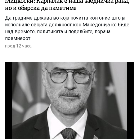
Мицкоски: Карпалак е наша заедничка рана,
но и обврска да паметиме
Да градиме држава во која почитта кон оние што ја
исполниле својата должност кон Македонија ќе биде
над времето, политиката и поделбите, порача
премиерот
пред 12 часа