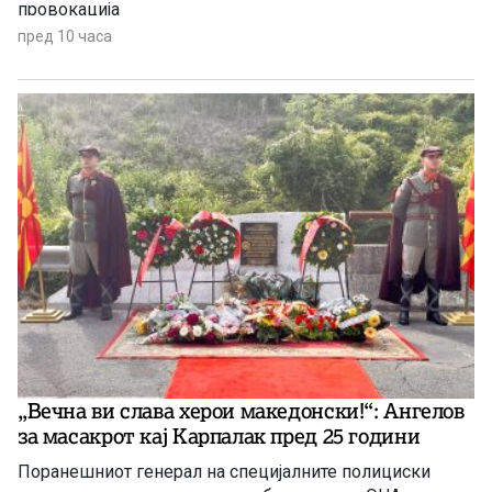
провокација
пред 10 часа
„Вечна ви слава херои македонски!“: Ангелов
за масакрот кај Карпалак пред 25 години
Поранешниот генерал на специјалните полициски