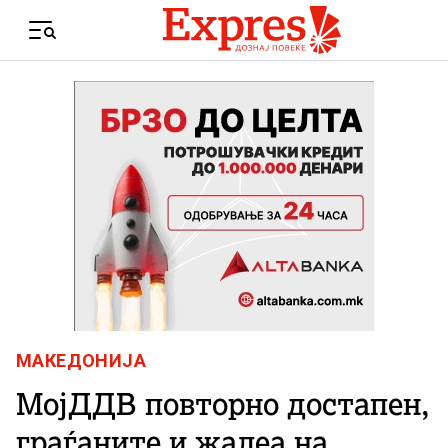
Skip to content
Menu
МАКЕДОНИЈА
МојДДВ повторно достапен,
граѓаните и жалеа на