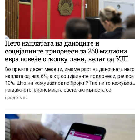
Нето наплатата на даноците и
социјалните придонеси за 260 милиони
евра повеќе отколку лани, велат од УЈП
Во првите десет месеци, имаме раст на даночната нето
наплата од над 6%, а кај социјалните придонеси, речиси
10%. Што ни кажуваат овие бројки? Тие ни го кажуваат
најважното: економијата расте, активноста се
зголемува, а со тоа растат и приходите. Тоа е резултат
пред 8 мес.
не само на поефикасната работа на УЈП, туку и на
поголемата дисциплина и одговорност кај
обврзниците, велат од УЈП.