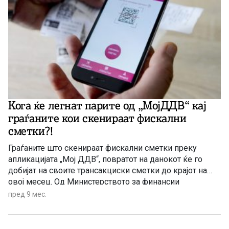
Кога ќе легнат парите од „МојДДВ“ кај
граѓаните кои скенираат фискални
сметки?!
Граѓаните што скенираат фискални сметки преку
апликацијата „Мој ДДВ“, повратот на данокот ќе го
добијат на своите трансакциски сметки до крајот на
овој месец. Од Министерството за финансии
појаснуваат дека станува збор за сумата што ја
пред 9 мес.
акумулирале од скенирање на сметките во периодот
јули-септември, а се исплаќа 60 дена по
завршувањето на кварталот.