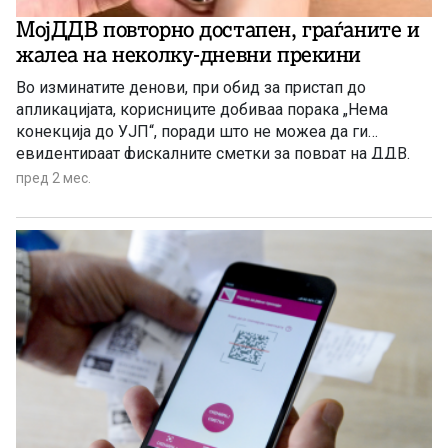
МојДДВ повторно достапен, граѓаните и
жалеа на неколку-дневни прекини
Во изминатите денови, при обид за пристап до
апликацијата, корисниците добиваа порака „Нема
конекција до УЈП“, поради што не можеа да ги
евидентираат фискалните сметки за поврат на ДДВ.
Засега нема официјално соопштение од Управата за
пред 2 мес.
јавни приходи за причините за повеќедневниот
прекин, ниту за тоа кога системот целосно ќе се
стабилизира.