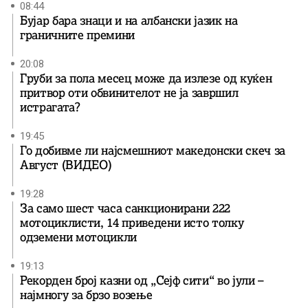
08:44
Бујар бара знаци и на албански јазик на
граничните премини
20:08
Груби за пола месец може да излезе од куќен
притвор оти обвинителот не ја завршил
истрагата?
19:45
Го добивме ли најсмешниот македонски скеч за
Август (ВИДЕО)
19:28
За само шест часа санкционирани 222
мотоциклисти, 14 приведени исто толку
одземени мотоцикли
19:13
Рекорден број казни од „Сејф сити“ во јули –
најмногу за брзо возење