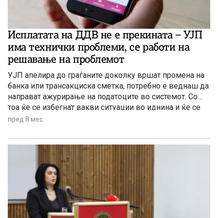
Исплатата на ДДВ не е прекината – УЈП
има технички проблеми, се работи на
решавање на проблемот
УЈП апелира до граѓаните доколку вршат промена на
банка или трансакциска сметка, потребно е веднаш да
направат ажурирање на податоците во системот. Со
тоа ќе се избегнат вакви ситуации во иднина и ќе се
овозможи навремена исплата на сите корисници.
пред 8 мес.