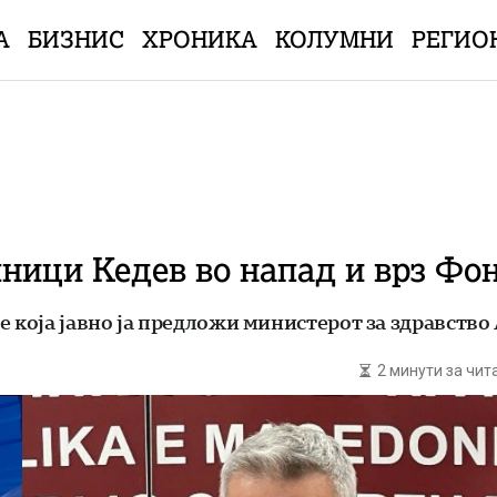
А
БИЗНИС
ХРОНИКА
КОЛУМНИ
РЕГИО
лници Кедев во напад и врз Фо
е која јавно ја предложи министерот за здравство
2 минути за чи