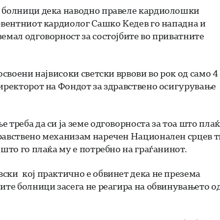
е болници дека наводно правеле кардиолошки
ервентниот кардиолог Сашко Кедев го нападна и
земал одговорност за состојбите во приватните
освоени највисоки светски врвови во рок од само 4
директорот на Фондот за здравствено осигурување
 треба да си ја земе одговорноста за тоа што пла
дравствено механизам наречен Национален срцев 
 што го плаќа му е потребно на граѓанинот.
ски кој практично е обвинет дека не презема
ните болници засега не реагира на обвинувањето о