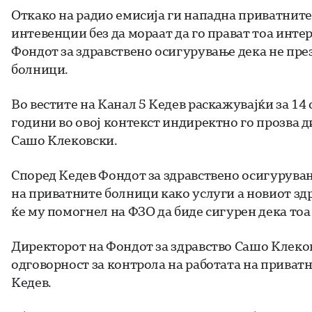
Откако на радио емисија ги нападна приватнит
интевенции без да мораат да го прават тоа инт
Фондот за здравствено осигурување дека не пре
болници.
Во вестите на Канал 5 Кедев раскажувајќи за 14 
години во овој контекст индиректно го прозва 
Сашо Клековски.
Според Кедев Фондот за здравствено осигурување
на приватните болници како услуги а новиот з
ќе му помогнел на ФЗО да биде сигурен дека тоа
Директорот на Фондот за здравство Сашо Клеков
одговорност за контрола на работата на приват
Кедев.