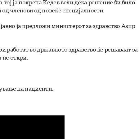
а тој ја покрена Кедев вели дека решение би било
 од членови од повеќе специјалности.
а јавно ја предложи министерот за здравство Азир
кои работат во државното здравство ќе решаваат за
 не откри.
кување на пациенти.