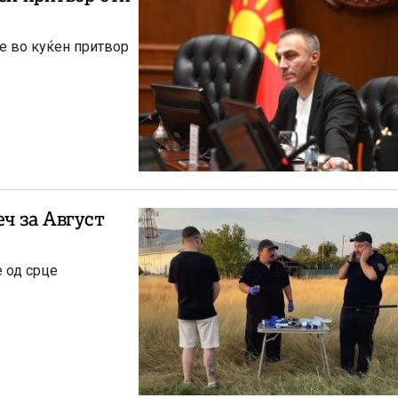
не во куќен притвор
ч за Август
е од срце