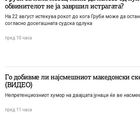
обвинителот не ја завршил истрагата?
На 22 август истекува рокот до кога Груби може да оста
согласно досегашната судска одлука
пред 10 часа
Го добивме ли најсмешниот македонски ске
(ВИДЕО)
Непретенциозниот хумор на двајцата јунаци ќе ве насме
пред 11 часа