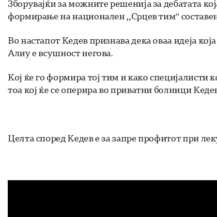
Зборувајќи за можните решенија за дебатата кој
формирање на национален ,,Срцев тим” составен
Во настапот Кедев признава дека оваа идеја кој
Алиу е всушност негова.
Кој ќе го формира тој тим и како специјалисти 
тоа кој ќе се оперира во приватни болници Кедев
Целта според Кедев е за запре профитот при ле