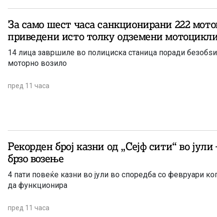
За само шест часа санкционирани 222 мото
приведени исто толку одземени мотоцикл
14 лица завршиле во полициска станица поради безобѕ
моторно возило
пред 11 часа
Рекорден број казни од „Сејф сити“ во јули 
брзо возење
4 пати повеќе казни во јули во споредба со февруари ког
да функционира
пред 11 часа