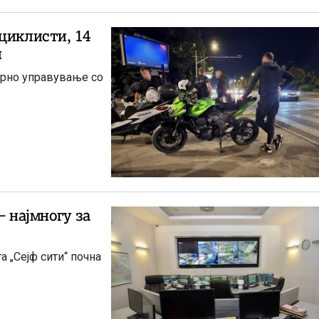
циклисти, 14
и
ирно управување со
– најмногу за
а „Сејф сити“ почна