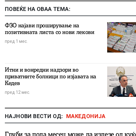
ПОВЕЌЕ НА ОВАА ТЕМА:
ФЗО најави проширување на
позитивната листа со нови лекови
пред 1 мес.
Итни и вонредни надзори во
приватните болници по изјавата на
Кедев
пред 12 мес.
НАЈНОВИ ВЕСТИ ОД:
МАКЕДОНИЈА
Груби за пола месец може да излезе од куќ