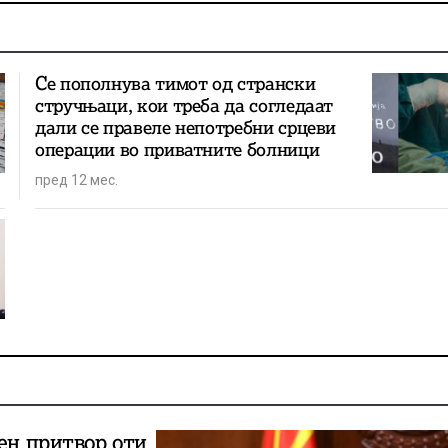
Се пополнува тимот од странски
стручњаци, кои треба да согледаат
дали се правеле непотребни срцеви
операции во приватните болници
пред 12 мес.
ен притвор оти