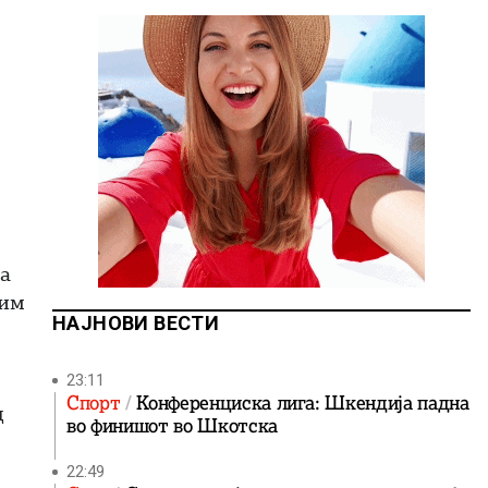
ќа
тим
НАЈНОВИ ВЕСТИ
23:11
Спорт
Конференциска лига: Шкендија падна
д
во финишот во Шкотска
22:49