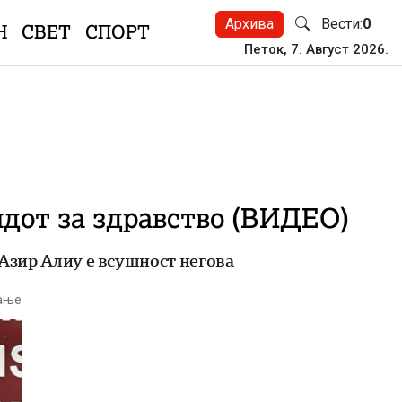
Архива
Вести:
0
Н
СВЕТ
СПОРТ
Петок, 7. Август 2026.
ндот за здравство (ВИДЕО)
 Азир Алиу е всушност негова
тање