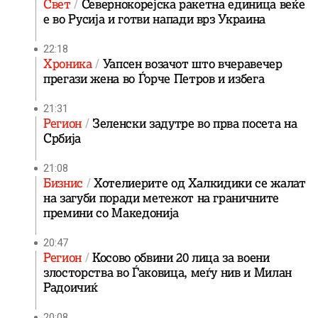
Свет
Севернокорејска ракетна единица веќе
е во Русија и готви напади врз Украина
22:18
Хроника
Уапсен возачот што вчеравечер
прегази жена во Ѓорче Петров и избега
21:31
Регион
Зеленски задутре во прва посета на
Србија
21:08
Бизнис
Хотелиерите од Халкидики се жалат
на загуби поради метежот на граничните
премини со Македонија
20:47
Регион
Косово обвини 20 лица за воени
злосторства во Ѓаковица, меѓу нив и Милан
Радоичиќ
20:08