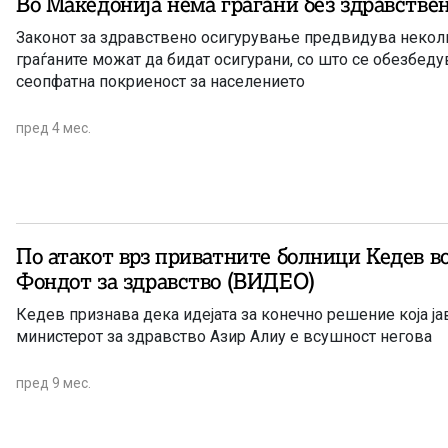
Во Македонија нема граѓани без здравстве
Законот за здравствено осигурување предвидува некол
граѓаните можат да бидат осигурани, со што се обезбед
сеопфатна покриеност за населението
пред 4 мес.
По атакот врз приватните болници Кедев во
Фондот за здравство (ВИДЕО)
Кедев признава дека идејата за конечно решение која ја
министерот за здравство Азир Алиу е всушност негова
пред 9 мес.