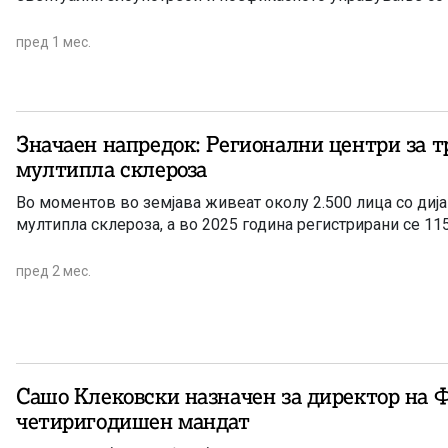
пред 1 мес.
Значаен напредок: Регионални центри за т
мултипла склероза
Во моментов во земјава живеат околу 2.500 лица со диј
мултипла склероза, а во 2025 година регистрирани се 115
пред 2 мес.
Сашо Клековски назначен за директор на 
четиригодишен мандат