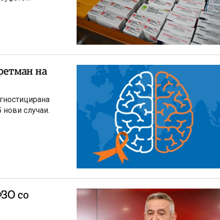
ретман на
агностицирана
 нови случаи.
ФЗО со