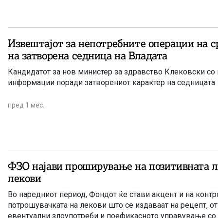
Извештајот за непотребните операции на с
на затворена седница на Владата
Кандидатот за нов министер за здравство Клековски со 
информации поради затворениот карактер на седницата
пред 1 мес.
ФЗО најави проширување на позитивната л
лекови
Во наредниот период, Фондот ќе стави акцент и на контр
потрошувачката на лекови што се издаваат на рецепт, 
евентуални злоупотреби и поефикасното управување со 