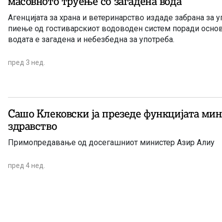
масовното труење со загадена вода
Агенцијата за храна и ветеринарство издаде забрана за у
пиење од гостиварскиот водоводен систем поради осно
водата е загадена и небезбедна за употреба.
пред 3 нед.
Сашо Клековски ја презеде функцијата мин
здравство
Примопредавање од досегашниот министер Азир Алиу
пред 4 нед.