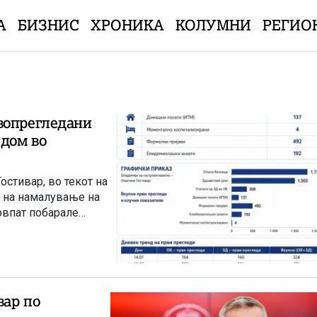
А
БИЗНИС
ХРОНИКА
КОЛУМНИ
РЕГИО
вопрегледани
 дом во
остивар, во текот на
т на намалување на
рвпат побарале
вар по