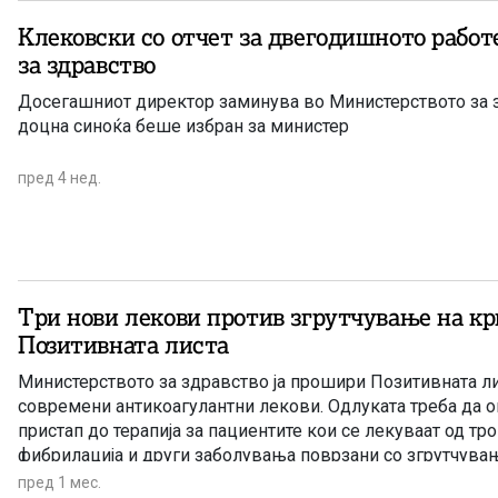
Клековски со отчет за двегодишното рабо
за здравство
Досегашниот директор заминува во Министерството за 
доцна синоќа беше избран за министер
пред 4 нед.
Три нови лекови против згрутчување на кр
Позитивната листа
Министерството за здравство ја прошири Позитивната ли
современи антикоагулантни лекови. Одлуката треба да
пристап до терапија за пациентите кои се лекуваат од тро
фибрилација и други заболувања поврзани со згрутчувањ
пред 1 мес.