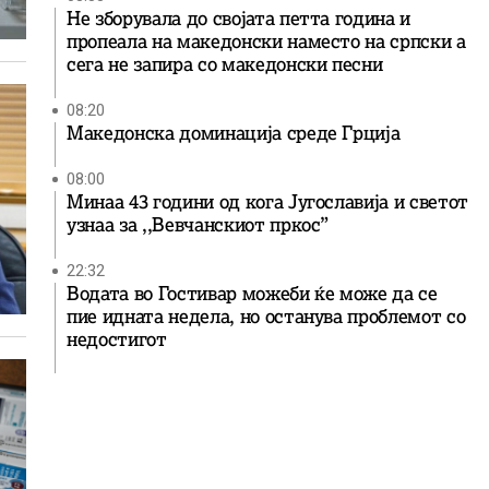
Не зборувала до својата петта година и
пропеала на македонски наместо на српски а
сега не запира со македонски песни
08:20
Македонска доминација среде Грција
08:00
Минаа 43 години од кога Југославија и светот
узнаа за ,,Вевчанскиот пркос”
22:32
Водата во Гостивар можеби ќе може да се
пие идната недела, но останува проблемот со
недостигот