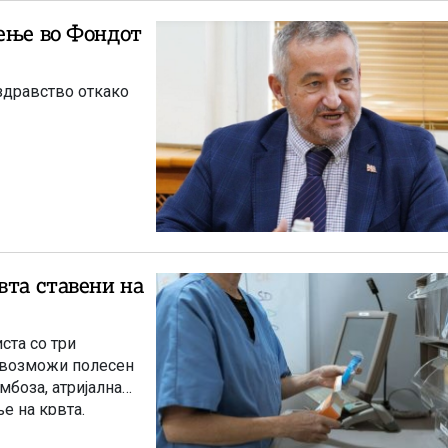
тење во Фондот
здравство откако
вта ставени на
ста со три
 овозможи полесен
мбоза, атријална
е на крвта.