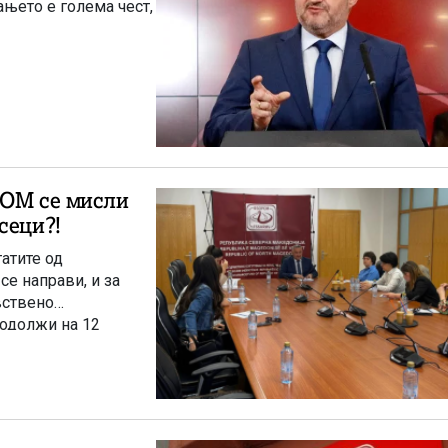
вањето е голема чест,
ЗОМ се мисли
сеци?!
атите од
се направи, и за
вствено
родолжи на 12