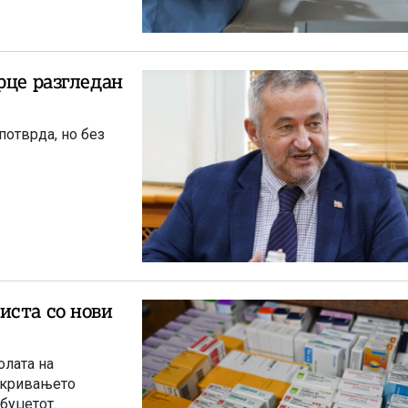
рце разгледан
потврда, но без
иста со нови
олата на
откривањето
буџетот.