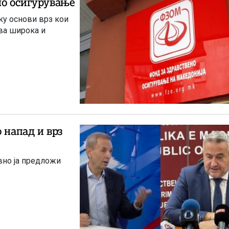
но осигурување
ку основи врз кои
ува широка и
 напад и врз
вно ја предложи