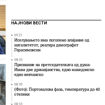
НАЈНОВИ ВЕСТИ
09:21
Иселувањето има поголемо влијание од
наталитетот, реагира демографот
Герасимовски
08:53
Признание на претседателката од душа:
Имам две државјанства, едно македонско
едно вевчанско
08:39
(Фото): Портокалова фаза, температура до 40
степени
08:33