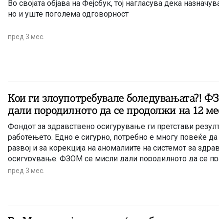
Во својата објава на Фејсбук, тој нагласува дека назначу
но и уште поголема одговорност
пред 3 мес.
Кои ги злоупотребувале боледувањата?! Ф
дали породилното да се продолжи на 12 ме
Фондот за здравствено осигурување ги претстави резулт
работењето. Едно е сигурно, потребно е многу повеќе да 
развој и за корекција на аномалиите на системот за здра
осигурување. ФЗОМ се мисли дали породилното да се п
месеци?!
пред 3 мес.