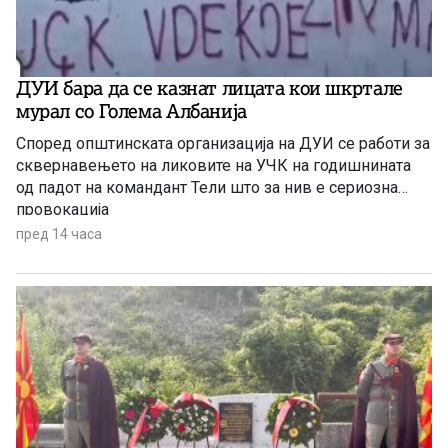
ДУИ бара да се казнат лицата кои шкртале
мурал со Голема Албанија
Според општинската организација на ДУИ се работи за
сквернавењето на ликовите на УЧК на годишнината
од падот на командант Тели што за нив е сериозна
провокација
пред 14 часа