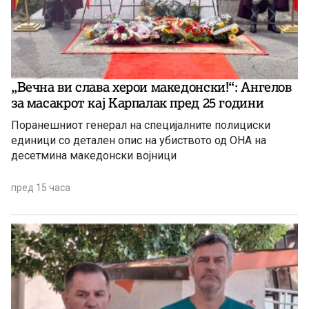
„Вечна ви слава херои македонски!“: Ангелов
за масакрот кај Карпалак пред 25 години
Поранешниот генерал на специјалните полициски
единици со детален опис на убиството од ОНА на
десетмина македонски војници
пред 15 часа