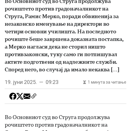
Во Основниот суд во Струга продолжува
рочиштето против градоначалникот на
Струга, Рамис Мерко, поради обвиненија за
незаконско именување на директори во
четири основни училишта. На последното
рочиште беше завршена доказната постапка,
а Мерко нагласи дека не сторил ништо
противзаконски, туку само ги потпишувал
актите подготвени од надлежните служби.
Според него, во случај да имало некаква […]
19. јуни 2025. — 09:23
1 минута за читање
Во Основниот суд во Струга продолжува
рочиштето против градоначалникот на