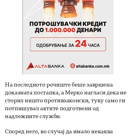
На последното рочиште беше завршена
доказната постапка, а Мерко нагласи дека не
сторил ништо противзаконски, туку само ги
потпишувал актите подготвени од
надлежните служби.
Според него, во случај да имало некаква