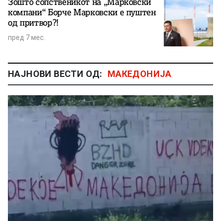
Зошто сопственикот на „Марковски
компани“ Борче Марковски е пуштен
од притвор?!
пред 7 мес.
НАЈНОВИ ВЕСТИ ОД:
МАКЕДОНИЈА