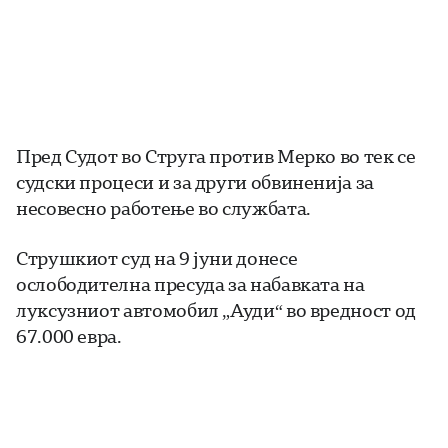
Пред Судот во Струга против Мерко во тек се
судски процеси и за други обвиненија за
несовесно работење во службата.
Струшкиот суд на 9 јуни донесе
ослободителна пресуда за набавката на
луксузниот автомобил „Ауди“ во вредност од
67.000 евра.