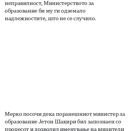
неправилност, Министерството за
образование би му ги одземало
надлежностите, што не се случило.
Мерко посочи дека поранешниот министер за
образование Јетон Шакири бил запознаен со
процесот и дозволил именување на вршители