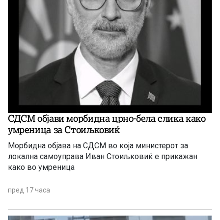
СДСМ објави морбидна црно-бела слика како
умреница за Стоиљковиќ
Морбидна објава на СДСМ во која министерот за
локална самоуправа Иван Стоиљковиќ е прикажан
како во умреница
пред 17 часа