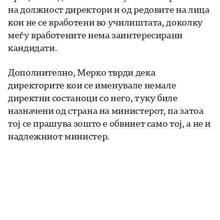
на должност директори и од редовите на лица
кои не се вработени во училиштата, доколку
меѓу вработените нема заинтересирани
кандидати.
Дополнително, Мерко тврди дека
директорите кои се именувале немале
директни состаноци со него, туку биле
назначени од страна на министерот, па затоа
тој се прашува зошто е обвинет само тој, а не и
надлежниот министер.