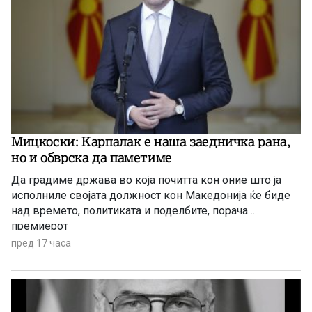
Мицкоски: Карпалак е наша заедничка рана,
но и обврска да паметиме
Да градиме држава во која почитта кон оние што ја
исполниле својата должност кон Македонија ќе биде
над времето, политиката и поделбите, порача
премиерот
пред 17 часа