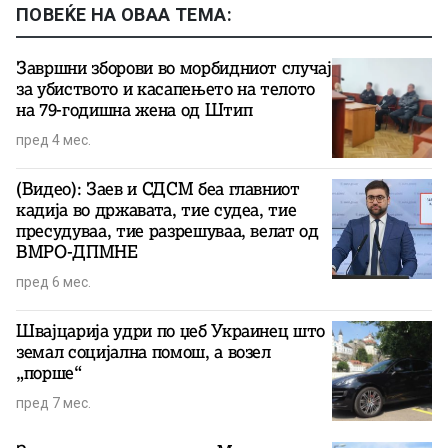
ПОВЕЌЕ НА ОВАА ТЕМА:
Завршни зборови во морбидниот случај
за убиството и касапењето на телото
на 79-годишна жена од Штип
пред 4 мес.
(Видео): Заев и СДСМ беа главниот
кадија во државата, тие судеа, тие
пресудуваа, тие разрешуваа, велат од
ВМРО-ДПМНЕ
пред 6 мес.
Швајцарија удри по џеб Украинец што
земал социјална помош, а возел
„порше“
пред 7 мес.