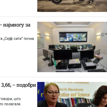
– најмногу за
а „Сејф сити“ почна
3,66, – подобри
говори, што
то полагале.