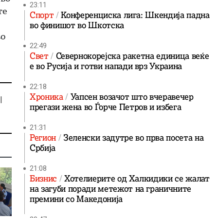
23:11
те
Спорт
Конференциска лига: Шкендија падна
во финишот во Шкотска
во
22:49
Свет
Севернокорејска ракетна единица веќе
е во Русија и готви напади врз Украина
22:18
Хроника
Уапсен возачот што вчеравечер
|
прегази жена во Ѓорче Петров и избега
21:31
Регион
Зеленски задутре во прва посета на
Србија
21:08
Бизнис
Хотелиерите од Халкидики се жалат
на загуби поради метежот на граничните
премини со Македонија