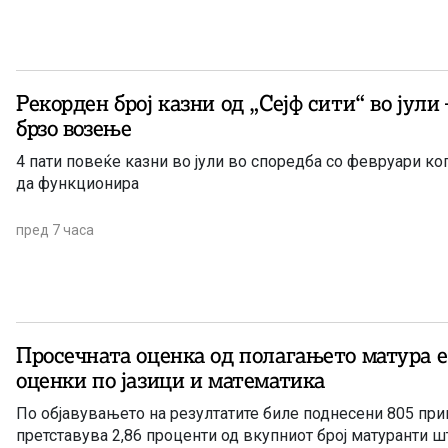
Рекорден број казни од „Сејф сити“ во јули 
брзо возење
4 пати повеќе казни во јули во споредба со февруари ког
да функционира
пред 7 часа
Просечната оценка од полагањето матура е 
оценки по јазици и математика
По објавувањето на резултатите биле поднесени 805 при
претставува 2,86 проценти од вкупниот број матуранти ш