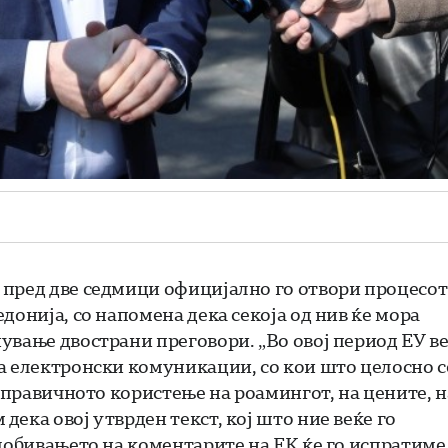
пред две седмици официјално го отвори процесот
донија, со напомена дека секоја од нив ќе мора
ување двострани преговори. „Во овој период ЕУ в
а електронски комуникации, со кои што целосно с
 правичното користење на роамингот, на цените, н
ека овој утврден текст, кој што ние веќе го
добивањето на коментарите на ЕК ќе го испратиме