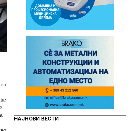
 за
еќе
е
а
НАЈНОВИ ВЕСТИ
 во