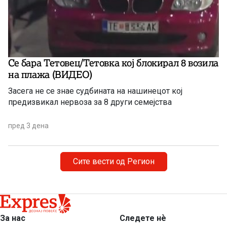
Се бара Тетовец/Тетовка кој блокирал 8 возила
на плажа (ВИДЕО)
Засега не се знае судбината на нашинецот кој
предизвикал нервоза за 8 други семејства
пред 3 дена
Сите вести од Регион
За нас
Следете нѐ