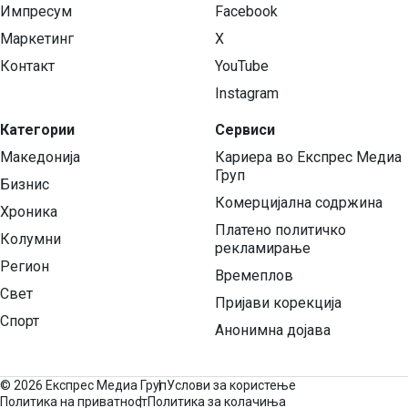
Импресум
Facebook
Маркетинг
X
Контакт
YouTube
Instagram
Категории
Сервиси
Македонија
Кариера во Експрес Медиа
Груп
Бизнис
Комерцијална содржина
Хроника
Платено политичко
Колумни
рекламирање
Регион
Времеплов
Свет
Пријави корекција
Спорт
Анонимна дојава
©
2026 Експрес Медиа Груп
Услови за користење
Политика на приватност
Политика за колачиња