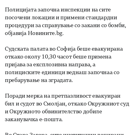
Полицијата започна инспекции на сите
посочени локации и примени стандардни
процедури за справување со закани со бомби,
објавија Новините.bg.
Судската палата во Софија беше евакуирана
откако околу 10,30 часот беше примена
пријава за експлозивна направа, а
полициските единици веднаш започнаа со
пребарување на зградата.
Поради мерка на претпазливост евакуиран
бил и судот во Смолјан, откако Окружниот суд
и Окружното обвинителство добиле
заканувачка е-пошта.
Во Стара Загора, сите институции лоцирани