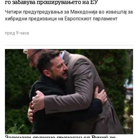
го забавува проширувањето на ЕУ
Четири предупредувања за Македонија во извештај за
хибридни предизвици на Европскиот парламент
пред 9 часа
Зеленски срдечно пречекан од Вучиќ во