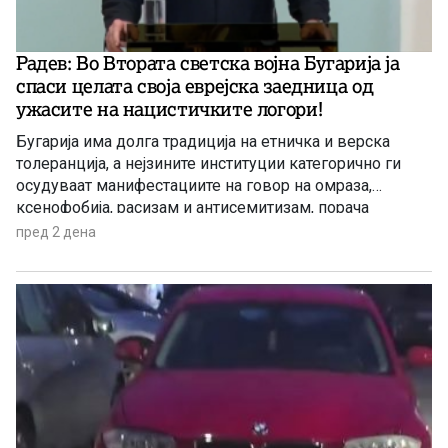
Радев: Во Втората светска војна Бугарија ја
спаси целата своја еврејска заедница од
ужасите на нацистичките логори!
Бугарија има долга традиција на етничка и верска
толеранција, а нејзините институции категорично ги
осудуваат манифестациите на говор на омраза,
ксенофобија, расизам и антисемитизам, порача
бугарскиот премиер Румен Радев како одговор на
пред 2 дена
новинарско прашање за инцидентот во Банско со
група млади Евреи од Италија. Инцидентот се случил
во познатото бугарско одморалиште на 2 август,
додека во градот се одвивал големиот џез фестивал.