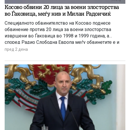
Косово обвини 20 лица за воени злосторства
во Ѓаковица, меѓу нив и Милан Радоичиќ
Специјалното обвинителство на Косово поднесе
обвинение против 20 лица за воени злосторства
извршени во Ѓаковица во 1998 и 1999 година, а
според Радио Слободна Европа меѓу обвинетите е и
поранешниот потпретседател на Српска листа, Милан
пред 2 дена
Радоичиќ