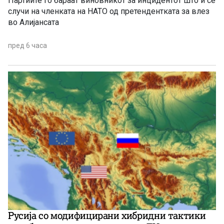
Партиите го бараат виновникот за инцидентот што ѝ се
случи на членката на НАТО од претендентката за влез
во Алијансата
пред 6 часа
Русија со модифицирани хибридни тактики