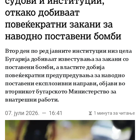
судови и институции,
откако добиваат
повеќекратни закани за
наводно поставени бомби
Втор ден по ред јавните институции низ цела
Бугарија добиваат известувања за закани со
поставени бомби, а властите добија
повеќекратни предупредувања за наводно
поставени експлозивни направи, објави во
вторникот бугарското Министерство за
внатрешни работи.
07. јули 2026. — 16:41
1 минута за читање