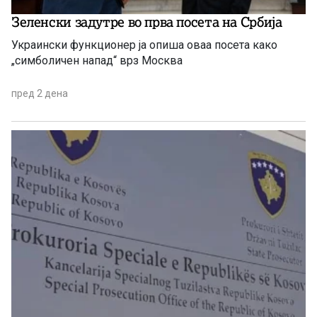
Зеленски задутре во прва посета на Србија
Украински функционер ја опиша оваа посета како
„симболичен напад“ врз Москва
пред 2 дена