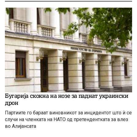
Бугарија скокна на нозе за паднат украински
дрон
Партиите го бараат виновникот за инцидентот што ѝ се
случи на членката на НАТО од претендентката за влез
во Алијансата