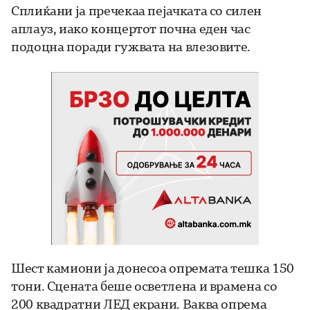
Сплиќани ја пречекаа пејачката со силен
аплауз, иако концертот почна еден час
подоцна поради гужвата на влезовите.
Шест камиони ја донесоа опремата тешка 150
тони. Сцената беше осветлена и врамена со
200 квадратни ЛЕД екрани. Ваква опрема