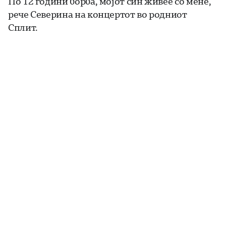
По 12 години борба, мојот син живее со мене,
рече Северина на концертот во родниот
Сплит.