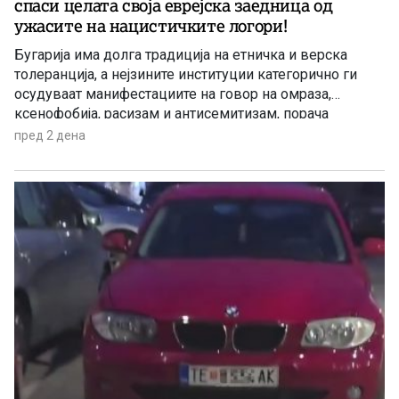
спаси целата своја еврејска заедница од
ужасите на нацистичките логори!
Бугарија има долга традиција на етничка и верска
толеранција, а нејзините институции категорично ги
осудуваат манифестациите на говор на омраза,
ксенофобија, расизам и антисемитизам, порача
бугарскиот премиер Румен Радев како одговор на
пред 2 дена
новинарско прашање за инцидентот во Банско со
група млади Евреи од Италија. Инцидентот се случил
во познатото бугарско одморалиште на 2 август,
додека во градот се одвивал големиот џез фестивал.