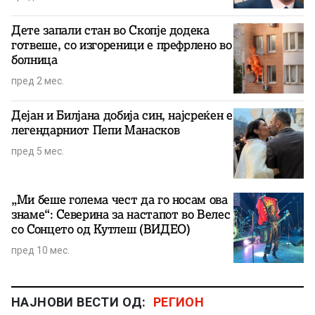
Дете запали стан во Скопје додека
готвеше, со изгореници е префрлено во
болница
пред 2 мес.
Дејан и Билјана добија син, најсреќен е
легендарниот Пепи Манасков
пред 5 мес.
„Ми беше голема чест да го носам ова
знаме“: Северина за настапот во Велес
со Сонцето од Кутлеш (ВИДЕО)
пред 10 мес.
НАЈНОВИ ВЕСТИ ОД:
РЕГИОН