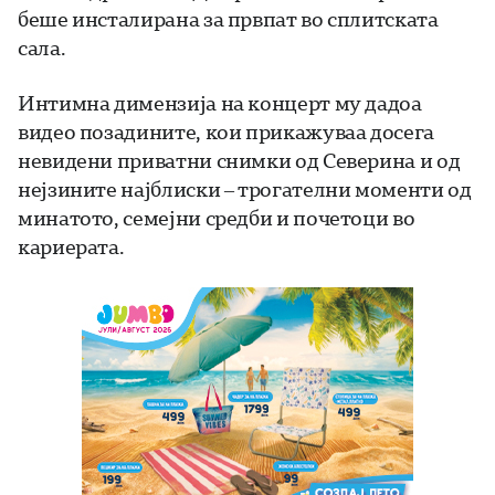
беше инсталирана за првпат во сплитската
сала.
Интимна димензија на концерт му дадоа
видео позадините, кои прикажуваа досега
невидени приватни снимки од Северина и од
нејзините најблиски – трогателни моменти од
минатото, семејни средби и почетоци во
кариерата.