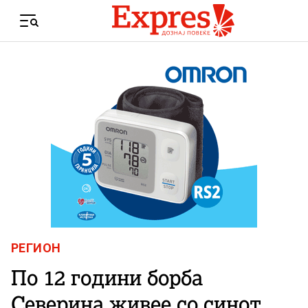
Skip to content
Menu
РЕГИОН
По 12 години борба
Северина живее со синот