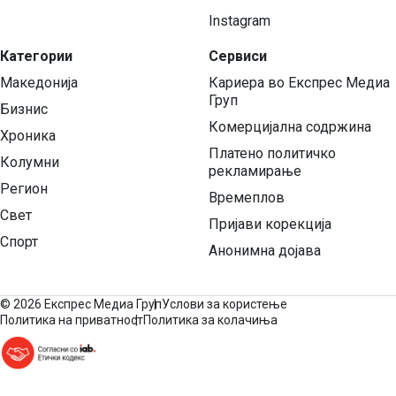
Instagram
Категории
Сервиси
Македонија
Кариера во Експрес Медиа
Груп
Бизнис
Комерцијална содржина
Хроника
Платено политичко
Колумни
рекламирање
Регион
Времеплов
Свет
Пријави корекција
Спорт
Анонимна дојава
©
2026 Експрес Медиа Груп
Услови за користење
Политика на приватност
Политика за колачиња