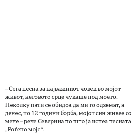
– Сега песна за најважниот човек во мојот
живот, неговото срце чукаше под моето.
Неколку пати се обидоа да ми го одземат, а
денес, по 12 години борба, мојот син живее со
мене – рече Северина по што ја испеа песната
„Роѓено моје“.