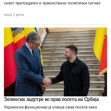
скиот претседател е првенствено политички сигнал
пред 2 дена
Зеленски задутре во прва посета на Србија
Украински функционер ја опиша оваа посета како