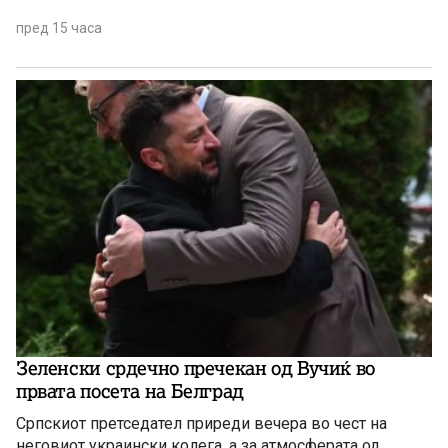
пред 15 часа
Зеленски срдечно пречекан од Вучиќ во
првата посета на Белград
Српскиот претседател приреди вечера во чест на
неговиот украински колега, а за атмосферата од