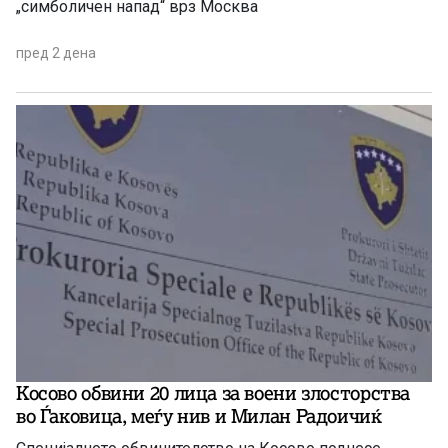
„симболичен напад“ врз Москва
пред 2 дена
Косово обвини 20 лица за воени злосторства
во Ѓаковица, меѓу нив и Милан Радоичиќ