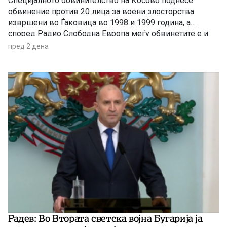
Специјалното обвинителство на Косово поднесе
обвинение против 20 лица за воени злосторства
извршени во Ѓаковица во 1998 и 1999 година, а
според Радио Слободна Европа меѓу обвинетите е и
поранешниот потпретседател на Српска листа, Милан
пред 2 дена
Радоичиќ
Радев: Во Втората светска војна Бугарија ја