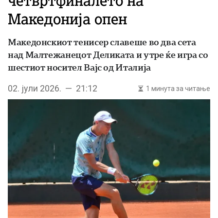
четвртфиналето на
Македонија опен
Македонскиот тенисер славеше во два сета
над Малтежанецот Деликата и утре ќе игра со
шестиот носител Вајс од Италија
02. јули 2026. — 21:12
1 минута за читање