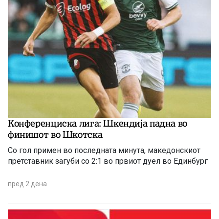
Конференциска лига: Шкендија падна во
финишот во Шкотска
Со гол примен во последната минута, македонскиот
претставник загуби со 2:1 во првиот дуел во Единбург
пред 2 дена