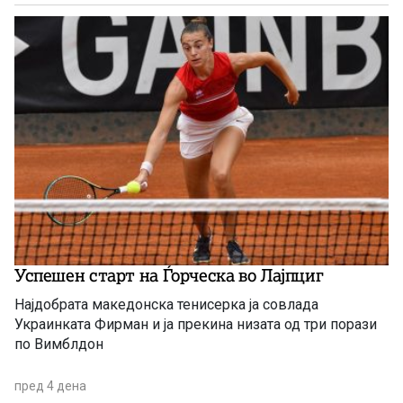
Успешен старт на Ѓорческа во Лајпциг
Најдобрата македонска тенисерка ја совлада
Украинката Фирман и ја прекина низата од три порази
по Вимблдон
пред 4 дена