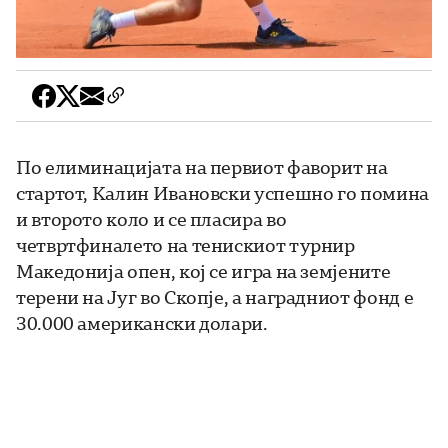
По елиминацијата на первиот фаворит на
стартот, Калин Ивановски успешно го помина
и второто коло и се пласира во
четвртфиналето на тенискиот турнир
Македонија опен, кој се игра на земјените
терени на Југ во Скопје, а наградниот фонд е
30.000 американски долари.