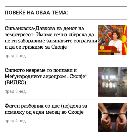
ПОВЕЌЕ НА ОВАА ТЕМА:
Сиљановска-Давкова на денот на
земјотресот: Имаме вечна обврска да
не ги заборавиме загинатите сограѓани
и да се грижиме за Скопје
пред 2 нед.
Силното невреме го поплави и
Меѓународниот аеродром „Скопје“
(ВИДЕО)
пред 3 нед.
Фатен разбојник со две (не)дела за
помалку од еден месец во Скопје
пред 4 нед.