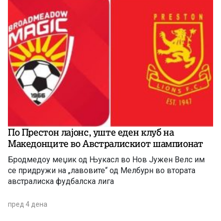
По Престон лајонс, уште еден клуб на
Македонците во Австралискиот шампионат
Бродмедоу меџик од Њукасл во Нов Јужен Велс им
се придружи на „лавовите“ од Мелбурн во втората
австралиска фудбалска лига
пред 4 дена