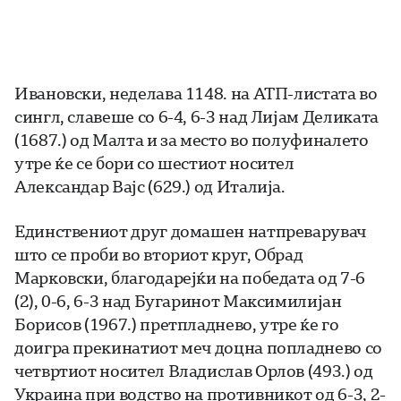
Ивановски, неделава 1148. на АТП-листата во
сингл, славеше со 6-4, 6-3 над Лијам Деликата
(1687.) од Малта и за место во полуфиналето
утре ќе се бори со шестиот носител
Александар Вајс (629.) од Италија.
Единствениот друг домашен натпреварувач
што се проби во вториот круг, Обрад
Марковски, благодарејќи на победата од 7-6
(2), 0-6, 6-3 над Бугаринот Максимилијан
Борисов (1967.) претпладнево, утре ќе го
доигра прекинатиот меч доцна попладнево со
четвртиот носител Владислав Орлов (493.) од
Украина при водство на противникот од 6-3, 2-