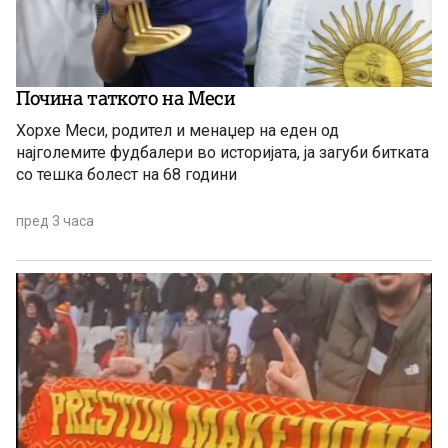
Почина таткото на Меси
Хорхе Меси, родител и менаџер на еден од
најголемите фудбалери во историјата, ја загуби битката
со тешка болест на 68 години
пред 3 часа