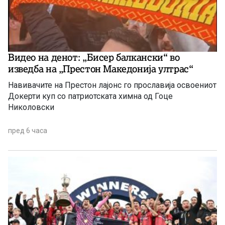
Видео на денот: „Бисер балкански“ во
изведба на „Престон Македонија ултрас“
Навивачите на Престон лајонс го прославија освоениот
Докерти куп со патриотската химна од Гоце
Николовски
пред 6 часа