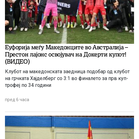
Еуфорија меѓу Македонците во Австралија –
Престон лајонс освојувач на Докерти купот!
(ВИДЕО)
Клубот на македонската заедница подобар од клубот
на грчката Хајделберг со 3:1 во финалето за прв куп-
трофеј по 34 години
пред 6 часа