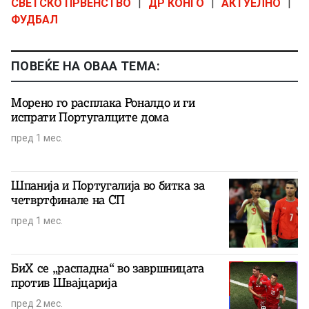
СВЕТСКО ПРВЕНСТВО
|
ДР КОНГО
|
АКТУЕЛНО
|
ФУДБАЛ
ПОВЕЌЕ НА ОВАА ТЕМА:
Морено го расплака Роналдо и ги
испрати Португалците дома
пред 1 мес.
Шпанија и Португалија во битка за
четвртфинале на СП
пред 1 мес.
БиХ се „распадна“ во завршницата
против Швајцарија
пред 2 мес.