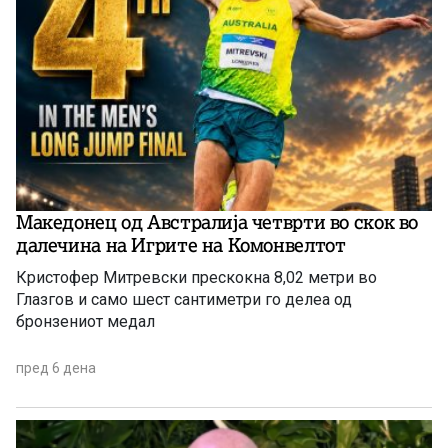
Македонец од Австралија четврти во скок во
далечина на Игрите на Комонвелтот
Кристофер Митревски прескокна 8,02 метри во
Глазгов и само шест сантиметри го делеа од
бронзениот медал
пред 6 дена