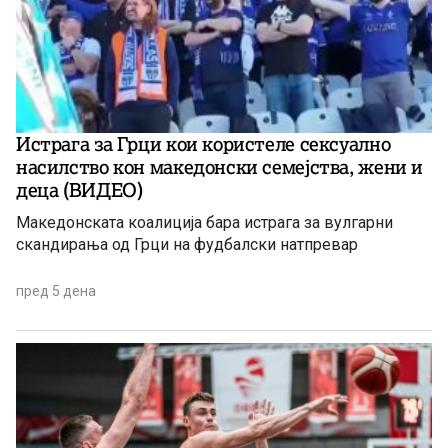
Истрага за Грци кои користеле сексуално
насилство кон македонски семејства, жени и
деца (ВИДЕО)
Македонската коалиција бара истрага за вулгарни
скандирања од Грци на фудбалски натпревар
пред 5 дена