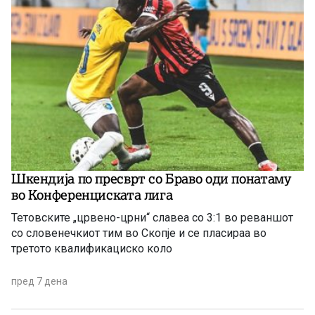
Шкендија по пресврт со Браво оди понатаму
во Конференциската лига
Тетовските „црвено-црни“ славеа со 3:1 во реваншот
со словенечкиот тим во Скопје и се пласираа во
третото квалификациско коло
пред 7 дена