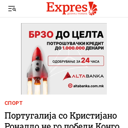
Skip to content
Menu
СПОРТ
Португалија со Кристијано
Роналдо не го победи Конго