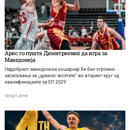
Арис го пушта Димитриевиќ да игра за
Македонија
Најдобриот македонски кошаркар би бил огромно
засилување за „црвено-жолтите“ во вториот круг од
квалификациите за ЕП 2029
пред 6 дена