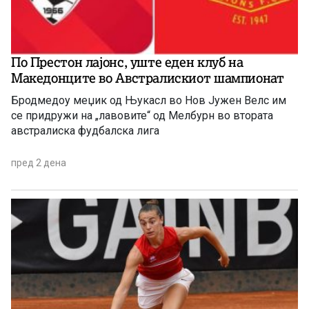
По Престон лајонс, уште еден клуб на
Македонците во Австралискиот шампионат
Бродмедоу меџик од Њукасл во Нов Јужен Велс им
се придружи на „лавовите“ од Мелбурн во втората
австралиска фудбалска лига
пред 2 дена