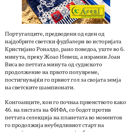
Португалците, предводени од еден од
најдобрите светски фудбалери во историјата
Кристијано Роналдо, рано поведоа, уште во 6.
минута, преку Жоао Невеш, а израмни Јоан
Виса во петтата минута од судиското
продолжение на првото полувреме,
постигнувајќи го првиот гол за својата земја
на светските шампионати.
Конгоанците, кои го почнаа првенството како
46. на листата на ФИФА, со бодот против
петтата селекција на планетата во моментов
го продолжија неубедливиот старт на