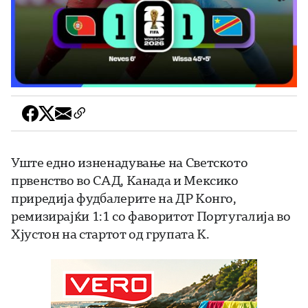
Уште едно изненадување на Светското
првенство во САД, Канада и Мексико
приредија фудбалерите на ДР Конго,
ремизирајќи 1:1 со фаворитот Португалија во
Хјустон на стартот од групата К.