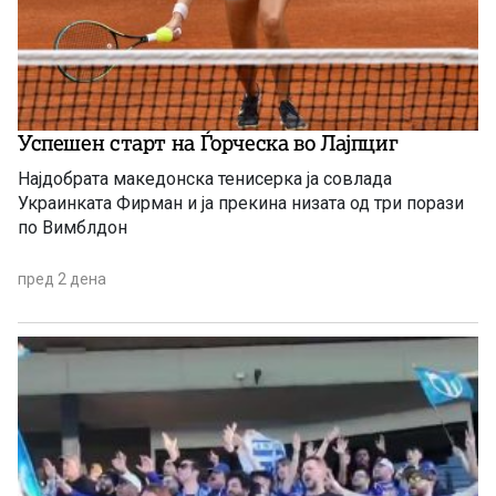
Успешен старт на Ѓорческа во Лајпциг
Најдобрата македонска тенисерка ја совлада
Украинката Фирман и ја прекина низата од три порази
по Вимблдон
пред 2 дена