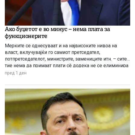
Ако буџетот е во минус – нема плата за
функционерите
Мерките се однесуваат и на највисоките нивоа на
власт, вклучувајќи го самиот претседател,
потпретседателот, министрите, замениците итн. – сите
тие нема да примаат плати сè додека не се елиминира
буџетскиот дефицит
пред 1 ден