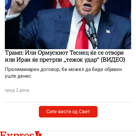
Трамп: Или Ормускиот Теснец ќе се отвори
или Иран ќе претрпи „тежок удар“ (ВИДЕО)
Прелиминарен договор, би можел да биде објавен
уште денес
пред 2 дена
Сите вести од Свет