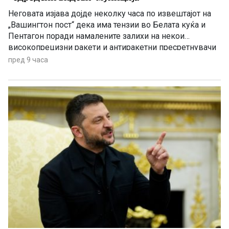
Неговата изјава дојде неколку часа по извештајот на
„Вашингтон пост“ дека има тензии во Белата куќа и
Пентагон поради намалените залихи на некои
високопрецизни ракети и антиракетни пресретнувачи
по долготрајната воена кампања против Иран
пред 9 часа