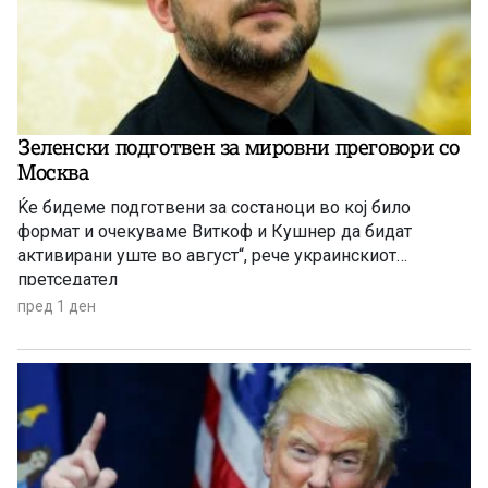
Зеленски подготвен за мировни преговори со
Москва
Ќе бидеме подготвени за состаноци во кој било
формат и очекуваме Виткоф и Кушнер да бидат
активирани уште во август“, рече украинскиот
претседател
пред 1 ден