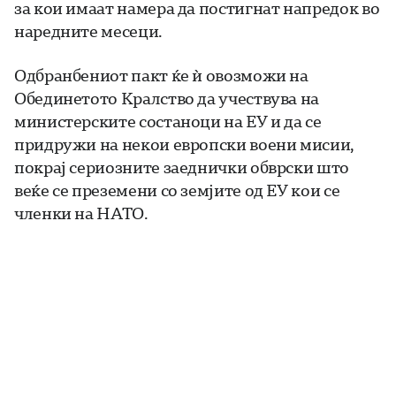
за кои имаат намера да постигнат напредок во
наредните месеци.
Одбранбениот пакт ќе ѝ овозможи на
Обединетото Кралство да учествува на
министерските состаноци на ЕУ и да се
придружи на некои европски воени мисии,
покрај сериозните заеднички обврски што
веќе се преземени со земјите од ЕУ кои се
членки на НАТО.