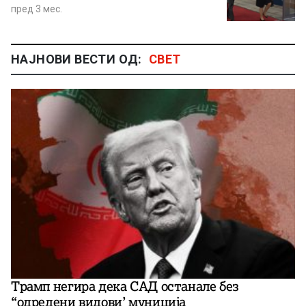
пред 3 мес.
НАЈНОВИ ВЕСТИ ОД:
СВЕТ
Трамп негира дека САД останале без
“одредени видови’ муниција