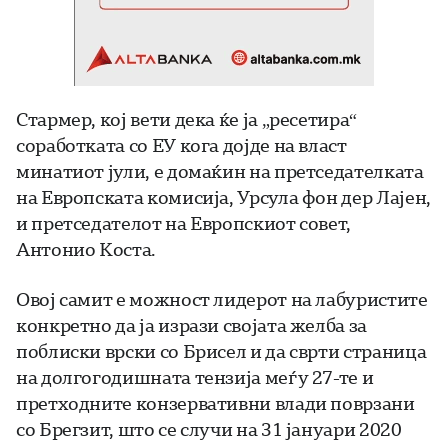
Стармер, кој вети дека ќе ја „ресетира“
соработката со ЕУ кога дојде на власт
минатиот јули, е домаќин на претседателката
на Европската комисија, Урсула фон дер Лајен,
и претседателот на Европскиот совет,
Антонио Коста.
Овој самит е можност лидерот на лабуристите
конкретно да ја изрази својата желба за
поблиски врски со Брисел и да сврти страница
на долгогодишната тензија меѓу 27-те и
претходните конзервативни влади поврзани
со Брегзит, што се случи на 31 јануари 2020