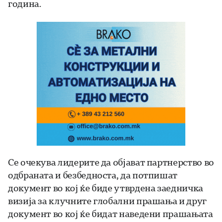
година.
Се очекува лидерите да објават партнерство во
одбраната и безбедноста, да потпишат
документ во кој ќе биде утврдена заедничка
визија за клучните глобални прашања и друг
документ во кој ќе бидат наведени прашањата