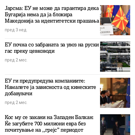
Јарсма: ЕУ не може да гарантира дека
Бугарија нема да ја блокира
Македонија за идентитетски прашања
пред 3 нед.
ЕУ почна со забраната за увоз на руски
гас преку цевководи
пред 2 мес.
ЕУ ги предупредува компаниите:
Намалете ја зависноста од кинеските
добавувачи
пред 2 мес.
Кос му се закани на Западен Балкан:
Ќе загубите 700 милиони евра без
почитување на ,,грејс” периодот