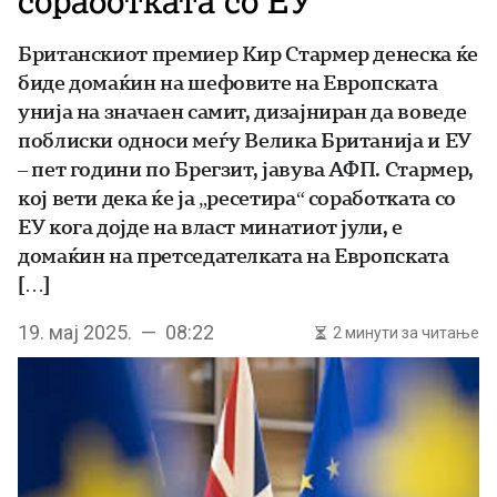
соработката со ЕУ
Британскиот премиер Кир Стармер денеска ќе
биде домаќин на шефовите на Европската
унија на значаен самит, дизајниран да воведе
поблиски односи меѓу Велика Британија и ЕУ
– пет години по Брегзит, јавува АФП. Стармер,
кој вети дека ќе ја „ресетира“ соработката со
ЕУ кога дојде на власт минатиот јули, е
домаќин на претседателката на Европската
[…]
19. мај 2025. — 08:22
2 минути за читање