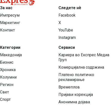
За нас
Следете нѐ
Импресум
Facebook
Маркетинг
X
Контакт
YouTube
Instagram
Категории
Сервиси
Македонија
Кариера во Експрес Медиа
Груп
Бизнис
Комерцијална содржина
Хроника
Платено политичко
Колумни
рекламирање
Регион
Времеплов
Свет
Пријави корекција
Спорт
Анонимна дојава