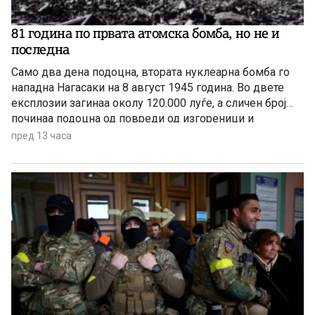
81 година по првата атомска бомба, но не и
последна
Само два дена подоцна, втората нуклеарна бомба го
нападна Нагасаки на 8 август 1945 година. Во двете
експлозии загинаа околу 120.000 луѓе, а сличен број
починаа подоцна од повреди од изгореници и
радијација, а зад себе оставија 650.000 преживеани
пред 13 часа