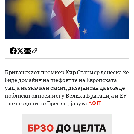
Британскиот премиер Кир Стармер денеска ќе
биде домаќин на шефовите на Европската
унија на значаен самит, дизајниран да воведе
поблиски односи меѓу Велика Британија и ЕУ
– пет години по Брегзит, јавува
АФП.