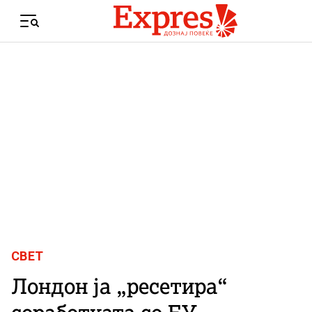
Skip to content
Menu
СВЕТ
Лондон ја „ресетира“