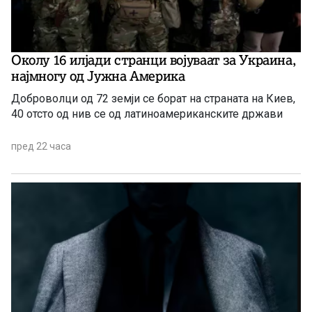
Околу 16 илјади странци војуваат за Украина,
најмногу од Јужна Америка
Доброволци од 72 земји се борат на страната на Киев,
40 отсто од нив се од латиноамериканските држави
пред 22 часа