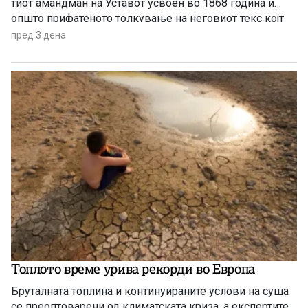
тиот амандман на Уставот усвоен во 1868 година и
општо прифатеното толкување на неговиот текс којт
гарантира државјанство на речиси секој роден во САД
пред 3 дена
Топлото време урива рекорди во Европа
Бруталната топлина и континуираните услови на суша
се преоптоварени од климатската криза, а експертите