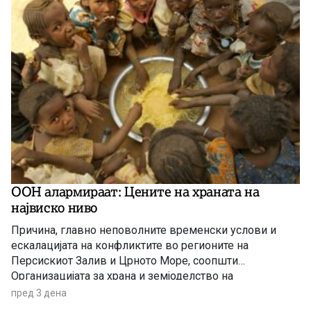
ООН алармираат: Цените на храната на
највиско ниво
Причина, главно неповолните временски услови и
ескалацијата на конфликтите во регионите на
Персискиот Залив и Црното Море, соопшти
Организацијата за храна и земјоделство на
Обединетите нации (ФАО).
пред 3 дена