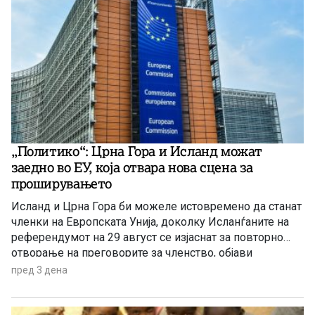
„Политико“: Црна Гора и Исланд можат
заедно во ЕУ, која отвара нова сцена за
проширувањето
Исланд и Црна Гора би можеле истовремено да станат
членки на Европската Унија, доколку Исланѓаните на
референдумот на 29 август се изјаснат за повторно
отворање на преговорите за членство, објави
„Политико“, повикувајќи се на европски претставници
пред 3 дена
и дипломати.