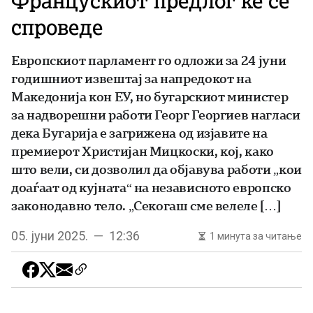
Францускиот предлог ќе се
спроведе
Европскиот парламент го одложи за 24 јуни
годишниот извештај за напредокот на
Македонија кон ЕУ, но бугарскиот министер
за надворешни работи Георг Георгиев нагласи
дека Бугарија е загрижена од изјавите на
премиерот Христијан Мицкоски, кој, како
што вели, си дозволил да објавува работи „кои
доаѓаат од кујната“ на независното европско
законодавно тело. „Секогаш сме велеле […]
05. јуни 2025. — 12:36
1 минута за читање