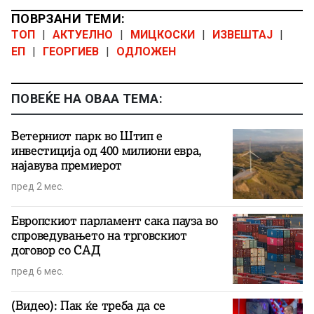
ПОВРЗАНИ ТЕМИ:
ТОП
|
АКТУЕЛНО
|
МИЦКОСКИ
|
ИЗВЕШТАЈ
|
ЕП
|
ГЕОРГИЕВ
|
ОДЛОЖЕН
ПОВЕЌЕ НА ОВАА ТЕМА:
Ветерниот парк во Штип е
инвестиција од 400 милиони евра,
најавува премиерот
пред 2 мес.
Европскиот парламент сака пауза во
спроведувањето на трговскиот
договор со САД
пред 6 мес.
(Видео): Пак ќе треба да се