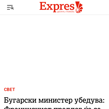
Skip to content
Menu
СВЕТ
Бугарски министер убедува: