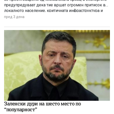
предупредуваат дека тие вршат огромен притисок врз
локалното население, критичната инфраструктура и
дивиот свет низ целиот регион.
пред 3 дена
Заленски дури на шесто место по
“популарност”