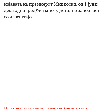
изјавата на премиерот Мицкоски, од 1 јуни,
дека однапред бил многу детално запознаен
со извештајот.
Бугари се фалат дека тие го блокирале