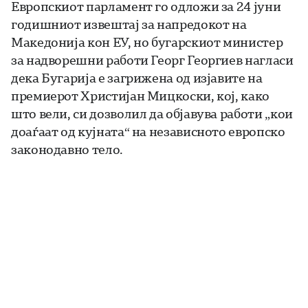
Европскиот парламент го одложи за 24 јуни
годишниот извештај за напредокот на
Македонија кон ЕУ, но бугарскиот министер
за надворешни работи Георг Георгиев нагласи
дека Бугарија е загрижена од изјавите на
премиерот Христијан Мицкоски, кој, како
што вели, си дозволил да објавува работи „кои
доаѓаат од кујната“ на независното европско
законодавно тело.