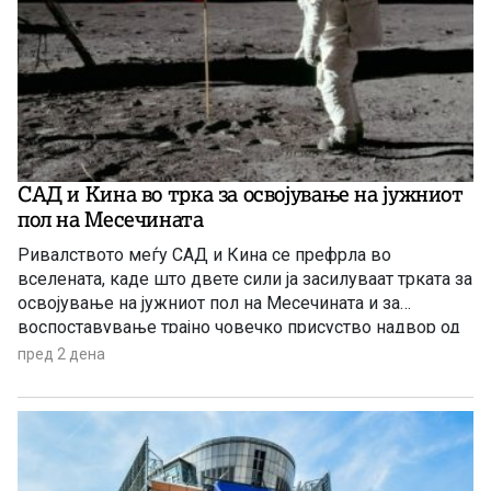
САД и Кина во трка за освојување на јужниот
пол на Месечината
Ривалството меѓу САД и Кина се префрла во
вселената, каде што двете сили ја засилуваат трката за
освојување на јужниот пол на Месечината и за
воспоставување трајно човечко присуство надвор од
Земјата.
пред 2 дена