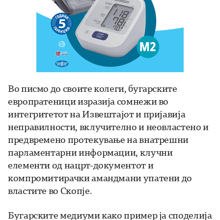
Во писмо до своите колеги, бугарските
европратеници изразија сомнежи во
интегритетот на Извештајот и пријавија
неправилности, вклучително и неовластено и
предвремено протекување на внатрешни
парламентарни информации, клучни
елементи од нацрт-документот и
компромитирачки амандмани упатени до
властите во Скопје.
Бугарските медиуми како пример ја споделија