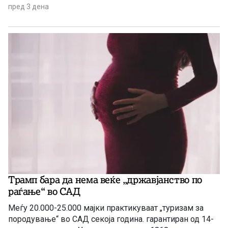
услови на глобална економска неизвесност.
пред 3 дена
Трамп бара да нема веќе „државјанство по
раѓање“ во САД
Меѓу 20.000-25.000 мајки практикуваат „туризам за
породување“ во САД секоја година. гарантиран од 14-