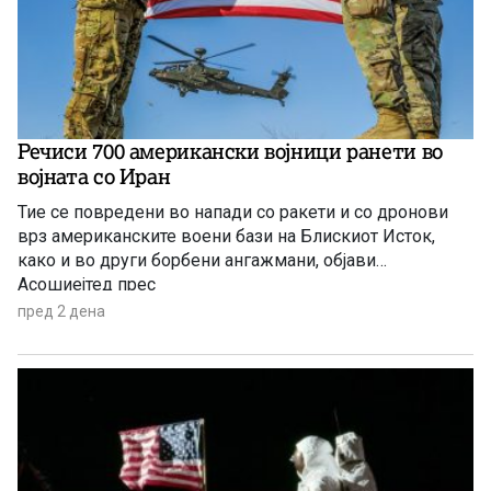
Речиси 700 американски војници ранети во
војната со Иран
Тие се повредени во напади со ракети и со дронови
врз американските воени бази на Блискиот Исток,
како и во други борбени ангажмани, објави
Асошиејтед прес
пред 2 дена