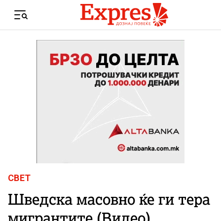
Skip to content
Menu
СВЕТ
Шведска масовно ќе ги тера
мигрантите (Видео)