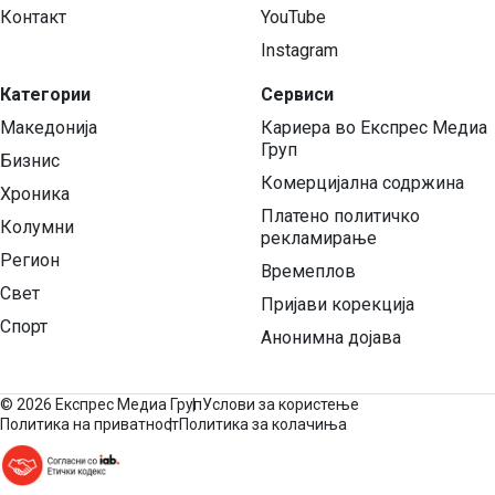
Контакт
YouTube
Instagram
Категории
Сервиси
Македонија
Кариера во Експрес Медиа
Груп
Бизнис
Комерцијална содржина
Хроника
Платено политичко
Колумни
рекламирање
Регион
Времеплов
Свет
Пријави корекција
Спорт
Анонимна дојава
©
2026 Експрес Медиа Груп
Услови за користење
Политика на приватност
Политика за колачиња