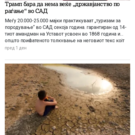
Трамп бара да нема веќе „државјанство по
раѓање“ во САД
Меѓу 20.000-25.000 мајки практикуваат „туризам за
породување“ во САД секоја година. гарантиран од 14-
тиот амандман на Уставот усвоен во 1868 година и
општо прифатеното толкување на неговиот текс којт
гарантира државјанство на речиси секој роден во САД
пред 1 ден