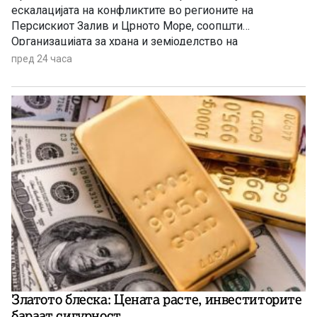
ескалацијата на конфликтите во регионите на
Персискиот Залив и Црното Море, соопшти
Организацијата за храна и земјоделство на
Обединетите нации (ФАО).
пред 24 часа
Златото блеска: Цената расте, инвеститорите
бараат сигурност