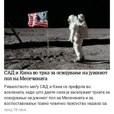
САД и Кина во трка за освојување на јужниот
пол на Месечината
Ривалството меѓу САД и Кина се префрла во
вселената, каде што двете сили ја засилуваат трката за
освојување на јужниот пол на Месечината и за
воспоставување трајно човечко присуство надвор од
Земјата.
пред 18 часа