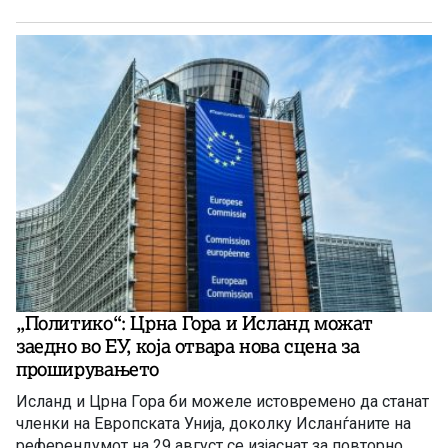
„Политико“: Црна Гора и Исланд можат
заедно во ЕУ, која отвара нова сцена за
проширувањето
Исланд и Црна Гора би можеле истовремено да станат
членки на Европската Унија, доколку Исланѓаните на
референдумот на 29 август се изјаснат за повторно