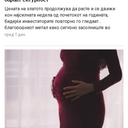
Цената на златото продолжува да расте и се движи
кон најсилната недела од почетокот на годината,
бидејќи инвеститорите повторно го гледаат
благородниот метал како сигурно засолниште во
услови на глобална економска неизвесност.
пред 1 ден