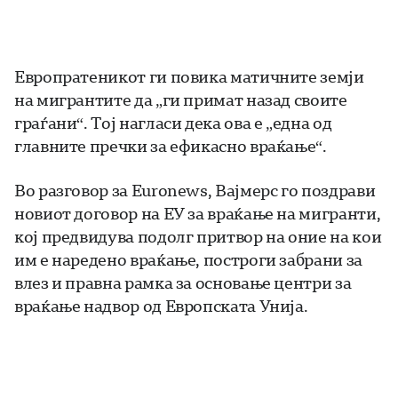
Европратеникот ги повика матичните земји
на мигрантите да „ги примат назад своите
граѓани“. Тој нагласи дека ова е „една од
главните пречки за ефикасно враќање“.
Во разговор за Euronews, Вајмерс го поздрави
новиот договор на ЕУ за враќање на мигранти,
кој предвидува подолг притвор на оние на кои
им е наредено враќање, построги забрани за
влез и правна рамка за основање центри за
враќање надвор од Европската Унија.