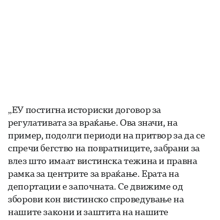
„ЕУ постигна историски договор за
регулативата за враќање. Ова значи, на
пример, подолги периоди на притвор за да се
спречи бегство на повратниците, забрани за
влез што имаат вистинска тежина и правна
рамка за центрите за враќање. Ерата на
депортации е започната. Се движиме од
зборови кон вистинско спроведување на
нашите закони и заштита на нашите