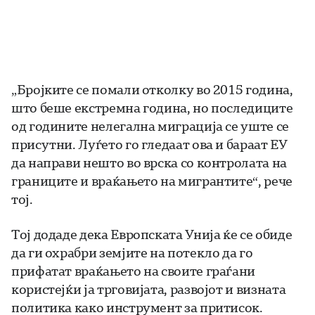
„Бројките се помали отколку во 2015 година,
што беше екстремна година, но последиците
од годините нелегална миграција се уште се
присутни. Луѓето го гледаат ова и бараат ЕУ
да направи нешто во врска со контролата на
границите и враќањето на мигрантите“, рече
тој.
Тој додаде дека Европската Унија ќе се обиде
да ги охрабри земјите на потекло да го
прифатат враќањето на своите граѓани
користејќи ја трговијата, развојот и визната
политика како инструмент за притисок.