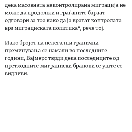
дека масовната неконтролирана миграција не
може да продолжи и граѓаните бараат
одговори за тоа како да ја вратат контролата
врз миграциската политика“, рече тој.
Иако бројот на нелегални гранични
преминувања се намали во последните
години, Вајмерс тврди дека последиците од
претходните миграциски бранови се уште се
видливи.