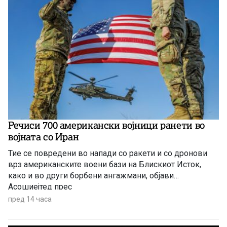
Речиси 700 американски војници ранети во
војната со Иран
Тие се повредени во напади со ракети и со дронови
врз американските воени бази на Блискиот Исток,
како и во други борбени ангажмани, објави
Асошиејтед прес
пред 14 часа