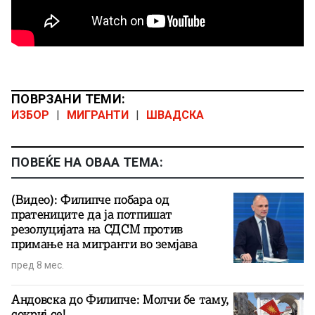
ПОВРЗАНИ ТЕМИ:
ИЗБОР
|
МИГРАНТИ
|
ШВАДСКА
ПОВЕЌЕ НА ОВАА ТЕМА:
(Видео): Филипче побара од
пратениците да ја потпишат
резолуцијата на СДСМ против
примање на мигранти во земјава
пред 8 мес.
Андовска до Филипче: Молчи бе таму,
сокриј се!