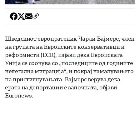
Шведскиот европратеник Чарли Вајмерс, член
на групата на Европските конзервативци и
реформисти (ECR), изјави дека Европската
Унија се соочува со „последиците од годините
нелегална миграција“, и покрај намалувањето
на пристигнувањата. Вајмерс верува дека
ерата на депортации е започната, објави
Euronews.