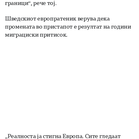
граници“, рече тој.
Шведскиот европратеник верува дека
промената во пристапот е резултат на години
миграциски притисок.
„Реалноста ја стигна Европа. Сите гледаат