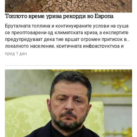
Топлото време урива рекорди во Европа
Бруталната топлина и континуираните услови на суша
се преоптоварени од климатската криза, а експертите
предупредуваат дека тие вршат огромен притисок врз
локалното население, критичната инфраструктура и
дивиот свет низ целиот регион.
пред 1 ден