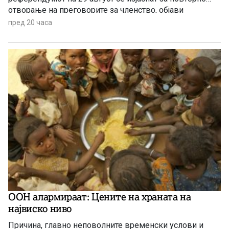
отворање на преговорите за членство, објави
„Политико“, повикувајќи се на европски претставници
пред 20 часа
и дипломати.
ООН алармираат: Цените на храната на
највиско ниво
Причина, главно неповолните временски услови и