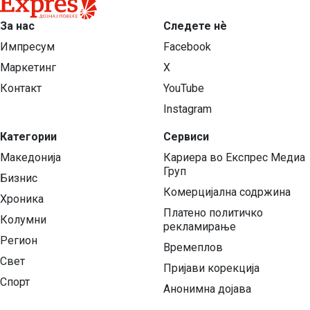
За нас
Следете нѐ
Импресум
Facebook
Маркетинг
X
Контакт
YouTube
Instagram
Категории
Сервиси
Македонија
Кариера во Експрес Медиа
Груп
Бизнис
Комерцијална содржина
Хроника
Платено политичко
Колумни
рекламирање
Регион
Времеплов
Свет
Пријави корекција
Спорт
Анонимна дојава