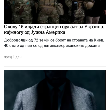
Околу 16 илјади странци војуваат за Украина,
најмногу од Јужна Америка
Доброволци од 72 земји се борат на страната на Киев,
40 отсто од нив се од латиноамериканските држави
пред 1 ден