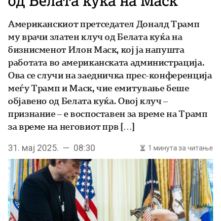
од Белата куќа на Маск
Американскиот претседател Доналд Трамп
му врачи златен клуч од Белата куќа на
бизнисменот Илон Маск, кој ја напушта
работата во американската администрација.
Ова се случи на заедничка прес-конференција
меѓу Трамп и Маск, чие емитување беше
објавено од Белата куќа. Овој клуч –
признание – е воспоставен за време на Трамп
за време на неговиот прв […]
31. мај 2025. — 08:30
1 минута за читање