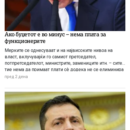
Ако буџетот е во минус – нема плата за
функционерите
Мерките се однесуваат и на највисоките нивоа на
власт, вклучувајќи го самиот претседател,
потпретседателот, министрите, замениците итн. – сите
тие нема да примаат плати сè додека не се елиминира
буџетскиот дефицит
пред 2 дена