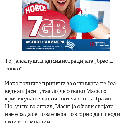
Тој ја напушти администрацијата „брзо и
тивко“.
Иако точните причини за оставката не беа
веднаш јасни, таа дојде откако Маск го
критикуваше даночниот закон на Трамп.
Но, уште во април, Маскј ја објави својата
намера да се повлече за повторно да ги води
своите компании.