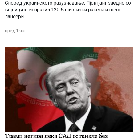
Според украинското разузнавање, Пјонгјанг заедно со
војниците испратил 120 балистички ракети и шест
лансери
пред 1 час
Трамп негира дека САД останале без