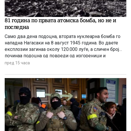
81 година по првата атомска бомба, но не и
последна
Само два дена подоцна, втората нуклеарна бомба го
нападна Нагасаки на 8 август 1945 година. Во двете
експлозии загинаа околу 120.000 луѓе, а сличен број
починаа подоцна од повреди од изгореници и
радијација, а зад себе оставија 650.000 преживеани
пред 15 часа