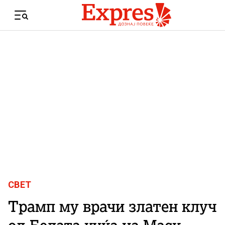
Skip to content
Menu
СВЕТ
Трамп му врачи златен клуч