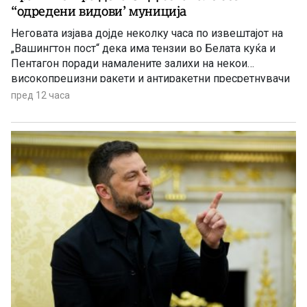
“одредени видови’ муниција
Неговата изјава дојде неколку часа по извештајот на
„Вашингтон пост“ дека има тензии во Белата куќа и
Пентагон поради намалените залихи на некои
високопрецизни ракети и антиракетни пресретнувачи
по долготрајната воена кампања против Иран
пред 12 часа