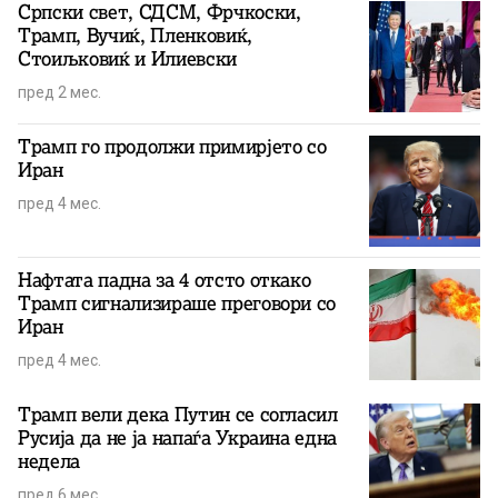
Српски свет, СДСМ, Фрчкоски,
Трамп, Вучиќ, Пленковиќ,
Стоиљковиќ и Илиевски
пред 2 мес.
Трамп го продолжи примирјето со
Иран
пред 4 мес.
Нафтата падна за 4 отсто откако
Трамп сигнализираше преговори со
Иран
пред 4 мес.
Трамп вели дека Путин се согласил
Русија да не ја напаѓа Украина една
недела
пред 6 мес.