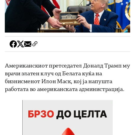
Американскиот претседател Доналд Трамп му
врачи златен клуч од Белата куќа на
бизнисменот Илон Маск, кој ја напушта
работата во американската администрација.