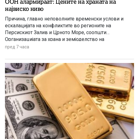
ООН алармираат: Цените на храната на
највиско ниво
Причина, главно неповолните временски услови и
ескалацијата на конфликтите во регионите на
Персискиот Залив и Црното Море, соопшти
Организацијата за храна и земјоделство на
Обединетите нации (ФАО).
пред 7 часа