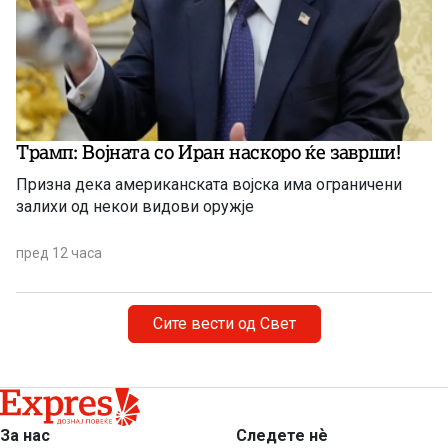
Трамп: Војната со Иран наскоро ќе заврши!
Призна дека американската војска има ограничени
залихи од некои видови оружје
пред 12 часа
Сите вести од Свет
За нас
Следете нѐ