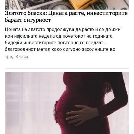
Златото блеска: Цената расте, инвеститорите
бараат сигурност
Цената на златото продолжува да расте и се движи
кон најсилната недела од почетокот на годината,
бидејќи инвеститорите повторно го гледаат
благородниот метал како сигурно засолниште во
услови на глобална економска неизвесност.
пред 8 часа