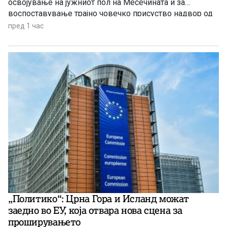
освојување на јужниот пол на Месечината и за
воспоставување трајно човечко присуство надвор од
Земјата.
пред 1 час
„Политико“: Црна Гора и Исланд можат
заедно во ЕУ, која отвара нова сцена за
проширувањето