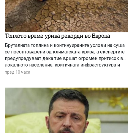
Топлото време урива рекорди во Европа
Бруталната топлина и континуираните услови на суша
се преоптоварени од климатската криза, а експертите
предупредуваат дека тие вршат огромен притисок врз
локалното население, критичната инфраструктура и
дивиот свет низ целиот регион.
пред 10 часа