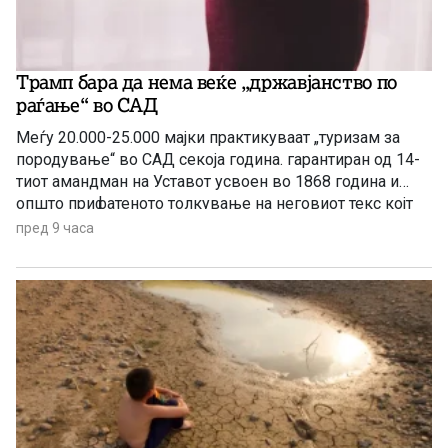
Трамп бара да нема веќе „државјанство по
раѓање“ во САД
Меѓу 20.000-25.000 мајки практикуваат „туризам за
породување“ во САД секоја година. гарантиран од 14-
тиот амандман на Уставот усвоен во 1868 година и
општо прифатеното толкување на неговиот текс којт
гарантира државјанство на речиси секој роден во САД
пред 9 часа