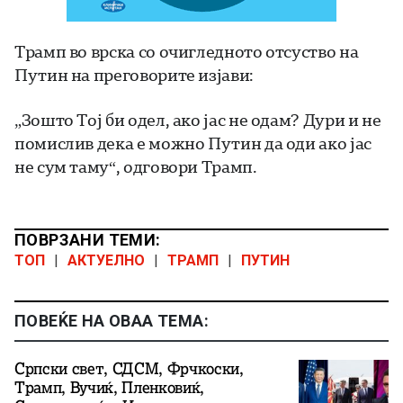
Трамп во врска со очигледното отсуство на
Путин на преговорите изјави:
„Зошто Тој би одел, ако јас не одам? Дури и не
помислив дека е можно Путин да оди ако јас
не сум таму“, одговори Трамп.
ПОВРЗАНИ ТЕМИ:
ТОП
|
АКТУЕЛНО
|
ТРАМП
|
ПУТИН
ПОВЕЌЕ НА ОВАА ТЕМА:
Српски свет, СДСМ, Фрчкоски,
Трамп, Вучиќ, Пленковиќ,