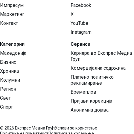
Импресум
Facebook
Маркетинг
X
Контакт
YouTube
Instagram
Категории
Сервиси
Македонија
Кариера во Експрес Медиа
Груп
Бизнис
Комерцијална содржина
Хроника
Платено политичко
Колумни
рекламирање
Регион
Времеплов
Свет
Пријави корекција
Спорт
Анонимна дојава
©
2026 Експрес Медиа Груп
Услови за користење
Политика на приватност
Политика за колачиња