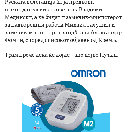
Руската делегација ќе ја предводи
претседателскиот советник Владимир
Медински, а ќе бидат и заменик-министерот
за надворешни работи Михаил Галужин и
заменик-министерот за одбрана Александар
Фомин, според списокот објавен од Кремљ.
Трамп рече дека ќе дојде – ако дојде Путин.