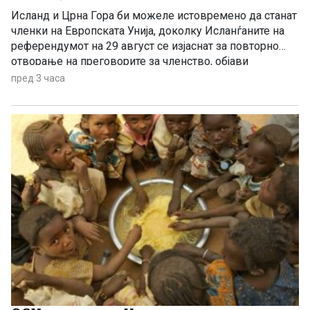
Исланд и Црна Гора би можеле истовремено да станат
членки на Европската Унија, доколку Исланѓаните на
референдумот на 29 август се изјаснат за повторно
отворање на преговорите за членство, објави
„Политико“, повикувајќи се на европски претставници
пред 3 часа
и дипломати.