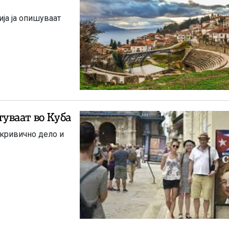
ја ја опишуваат
уваат во Куба
„кривично дело и