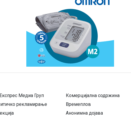
Експрес Медиа Груп
Комерцијална содржина
литичко рекламирање
Времеплов
екција
Анонимна дојава