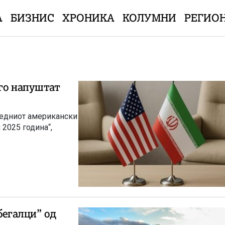
А
БИЗНИС
ХРОНИКА
КОЛУМНИ
РЕГИО
 го напуштат
ледниот американски
 2025 година“,
,бегалци” од