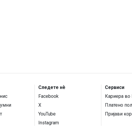
Следете нѐ
Сервиси
нис
Facebook
Кариера во 
умни
X
Платено по
т
YouTube
Пријави кор
Instagram