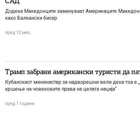
САД
Додека Македонците заминуваат Америкаците Македони
како Балкански бисер
пред 12 мес.
Трамп забрани американски туристи да пат
Кубанскиот мининистер за надворешни вели дека тоа е 
кршење на човековите права на целата нација“
пред 1 година