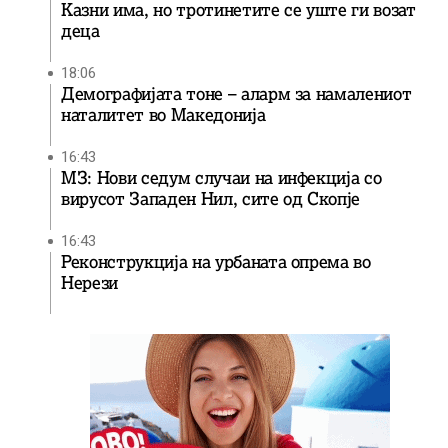
Казни има, но тротинетите се уште ги возат
деца
18:06
Демографијата тоне – аларм за намалениот
наталитет во Македонија
16:43
МЗ: Нови седум случаи на инфекција со
вирусот Западен Нил, сите од Скопје
16:43
Реконструкција на урбаната опрема во
Нерези