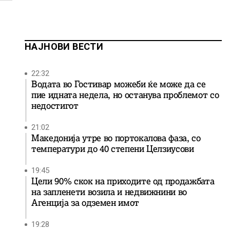
НАЈНОВИ ВЕСТИ
22:32
Водата во Гостивар можеби ќе може да се
пие идната недела, но останува проблемот со
недостигот
21:02
Македонија утре во портокалова фаза, со
температури до 40 степени Целзиусови
19:45
Цели 90% скок на приходите од продажбата
на запленети возила и недвижнини во
Агенција за одземен имот
19:28