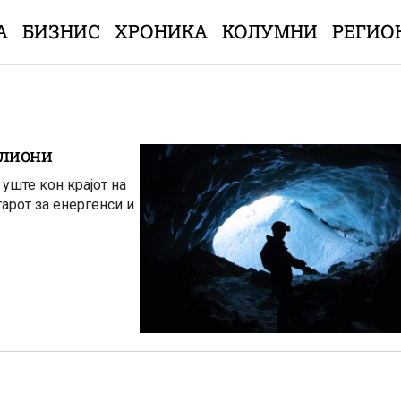
А
БИЗНИС
ХРОНИКА
КОЛУМНИ
РЕГИО
илиони
уште кон крајот на
арот за енергенси и