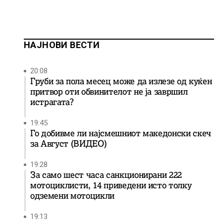
НАЈНОВИ ВЕСТИ
20:08
Груби за пола месец може да излезе од куќен
притвор оти обвинителот не ја завршил
истрагата?
19:45
Го добивме ли најсмешниот македонски скеч
за Август (ВИДЕО)
19:28
За само шест часа санкционирани 222
мотоциклисти, 14 приведени исто толку
одземени мотоцикли
19:13