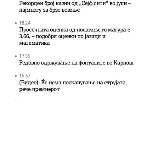
Рекорден број казни од „Сејф сити“ во јули –
најмногу за брзо возење
18:24
Просечната оценка од полагањето матура е
3,66, – подобри оценки по јазици и
математика
17:36
Редовно одржување на фонтаните во Карпош
16:57
(Видео): Ќе нема поскапување на струјата,
рече премиерот