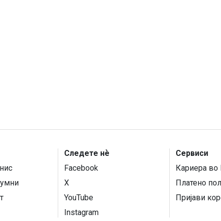
Следете нѐ
Сервиси
нис
Facebook
Кариера во 
умни
X
Платено по
т
YouTube
Пријави кор
Instagram