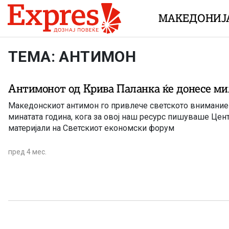
Skip to content
МАКЕДОНИЈ
ТЕМА: АНТИМОН
Антимонот од Крива Паланка ќе донесе м
Македонскиот антимон го привлече светското внимание 
минатата година, кога за овој наш ресурс пишуваше Цент
материјали на Светскиот економски форум
пред 4 мес.