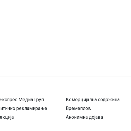
Експрес Медиа Груп
Комерцијална содржина
литичко рекламирање
Времеплов
екција
Анонимна дојава