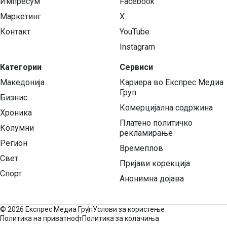
Импресум
Facebook
Маркетинг
X
Контакт
YouTube
Instagram
Категории
Сервиси
Македонија
Кариера во Експрес Медиа
Груп
Бизнис
Комерцијална содржина
Хроника
Платено политичко
Колумни
рекламирање
Регион
Времеплов
Свет
Пријави корекција
Спорт
Анонимна дојава
©
2026 Експрес Медиа Груп
Услови за користење
Политика на приватност
Политика за колачиња