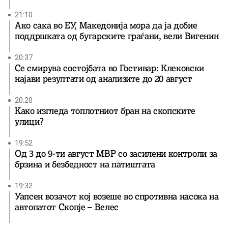
21:10
Ако сака во ЕУ, Македонија мора да ја добие
поддршката од бугарските граѓани, вели Вигенин
20:37
Се смирува состојбата во Гостивар: Клековски
најави резултати од анализите до 20 август
20:20
Како изгледа топлотниот бран на скопските
улици?
19:52
Од 3 до 9-ти август МВР со засилени контроли за
брзина и безбедност на патиштата
19:32
Уапсен возачот кој возеше во спротивна насока на
автопатот Скопје – Велес