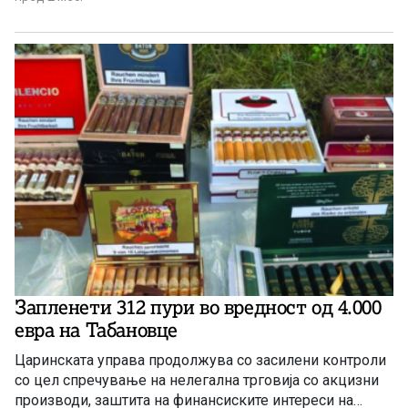
Запленети 312 пури во вредност од 4.000
евра на Табановце
Царинската управа продолжува со засилени контроли
со цел спречување на нелегална трговија со акцизни
производи, заштита на финансиските интереси на