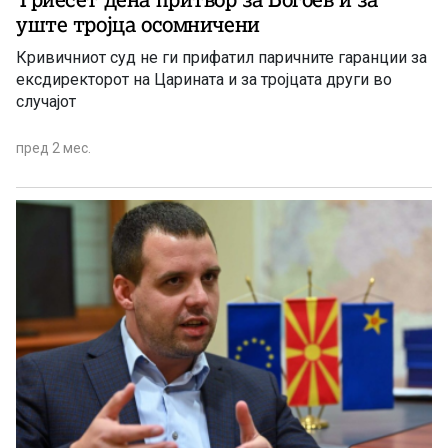
уште тројца осомничени
Кривичниот суд не ги прифатил паричните гаранции за
ексдиректорот на Царината и за тројцата други во
случајот
пред 2 мес.