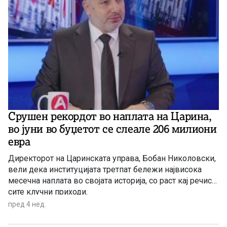
Срушен рекордот во наплата на Царина,
во јуни во буџетот се слеале 206 милиони
евра
Директорот на Царинската управа, Бобан Николовски,
вели дека институцијата третпат бележи највисока
месечна наплата во својата историја, со раст кај речиси
сите клучни приходи.
пред 4 нед.