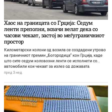
Хаос на границата со Грција: Седум
ленти преполни, возачи велат дека со
часови чекаат, застој во меѓуграничниот
простор
Километарски колони од возила се создадени утрово
на граничниот премин „Богородица“ кон Грција, каде
што сите седум коловозни ленти се исполнети со
автомобили кои чекаат за излез од државата.
пред 3 нед.