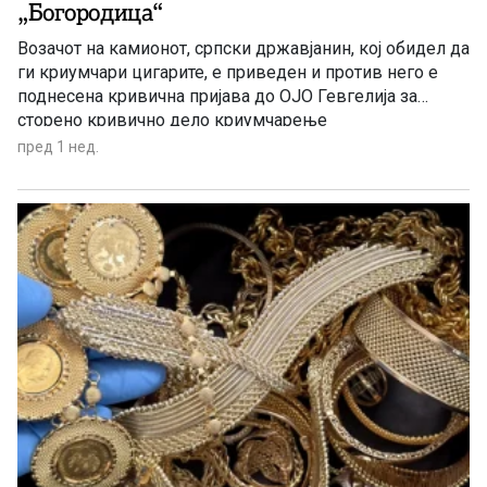
„Богородица“
Возачот на камионот, српски државјанин, кој обидел да
ги криумчари цигарите, е приведен и против него е
поднесена кривична пријава до ОЈО Гевгелија за
сторено кривично дело криумчарење
пред 1 нед.