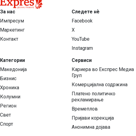
За нас
Следете нѐ
Импресум
Facebook
Маркетинг
X
Контакт
YouTube
Instagram
Категории
Сервиси
Македонија
Кариера во Експрес Медиа
Груп
Бизнис
Комерцијална содржина
Хроника
Платено политичко
Колумни
рекламирање
Регион
Времеплов
Свет
Пријави корекција
Спорт
Анонимна дојава