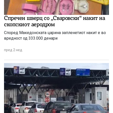
Спречен шверц со „Сваровски“ накит на
скопскиот аеродром
Според Македонската царина запленетиот накит е во
вредност од 333.000 денари
пред 2 нед.