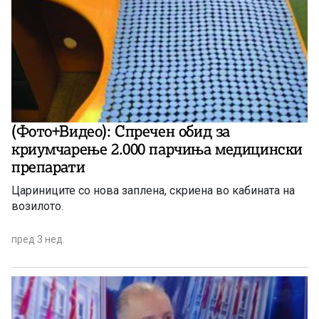
(Фото+Видео): Спречен обид за
криумчарење 2.000 парчиња медицински
препарати
Цариниците со нова заплена, скриена во кабината на
возилото.
пред 3 нед.