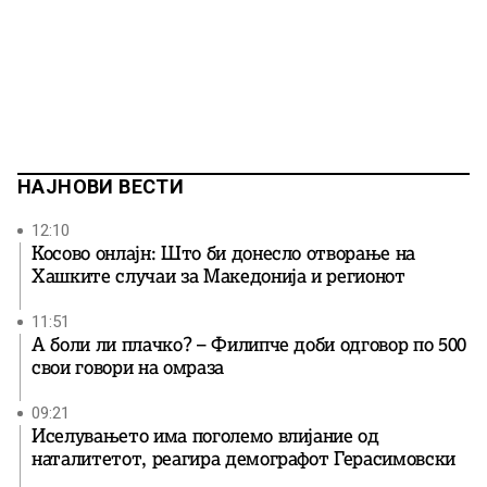
НАЈНОВИ ВЕСТИ
12:10
Косово онлајн: Што би донесло отворање на
Хашките случаи за Македонија и регионот
11:51
А боли ли плачко? – Филипче доби одговор по 500
свои говори на омраза
09:21
Иселувањето има поголемо влијание од
наталитетот, реагира демографот Герасимовски