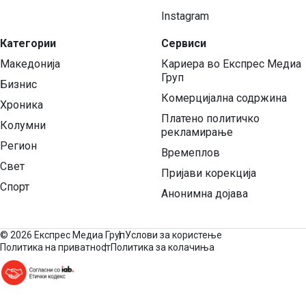
Instagram
Категории
Сервиси
Македонија
Кариера во Експрес Медиа
Груп
Бизнис
Комерцијална содржина
Хроника
Платено политичко
Колумни
рекламирање
Регион
Времеплов
Свет
Пријави корекција
Спорт
Анонимна дојава
©
2026 Експрес Медиа Груп
Услови за користење
Политика на приватност
Политика за колачиња