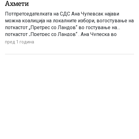
Ахмети
Потпретседателката на СДС Ана Чупевсак најави
можна коалиција на локалните избори, вогостување на
поткастот „Претрес со Ландов“ во гостување на
поткастот „Претрес со Ландов“ . Ана Чупеска во
интервјуто беше прашана дали планираат повторно да
пред 1 година
го носат ДУИ на плеќи. „Ние сме отворени да
соработуваме со сите партии, меѓу нив е и ДУИ.
Коалицирањата ќе бидат […]