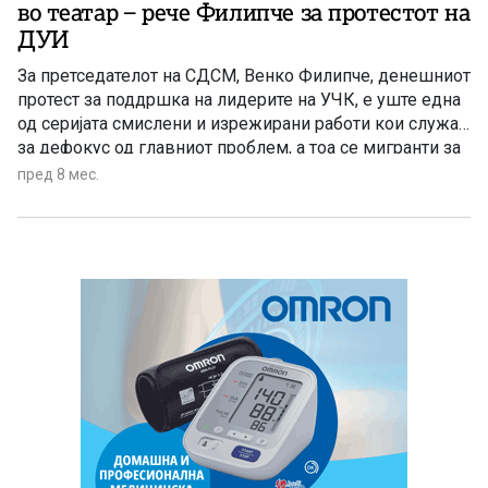
во театар – рече Филипче за протестот на
ДУИ
За претседателот на СДСМ, Венко Филипче, денешниот
протест за поддршка на лидерите на УЧК, е уште една
од серијата смислени и изрежирани работи кои служат
за дефокус од главниот проблем, а тоа се мигранти за
пари.
пред 8 мес.