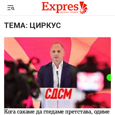
Skip to content
Menu
ТЕМА: ЦИРКУС
Кога сакаме да гледаме претстава, одиме