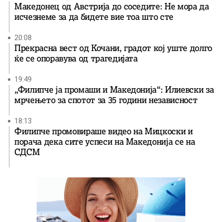
Македонец од Австрија до соседите: Не мора да
исчезнеме за да бидете вие ​​тоа што сте
20:08
Прекрасна вест од Кочани, градот кој уште долго
ќе се опоравува од трагедијата
19:49
„Филипче ја промаши и Македонија“: Илиевски за
мрчењето за спотот за 35 години независност
18:13
Филипче промовираше видео на Мицкоски и
порача дека сите успеси на Македонија се на
СДСМ