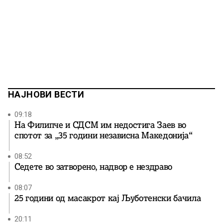
НАЈНОВИ ВЕСТИ
09:18
На Филипче и СДСМ им недостига Заев во
спотот за „35 години независна Македонија“
08:52
Седете во затворено, надвор е нездраво
08:07
25 години од масакрот кај Љуботенски бачила
20:11