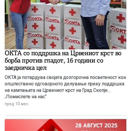
ОКТА со поддршка на Црвениот крст во
борба против гладот, 16 години со
заедничка цел
ОКТА ја потврдува својата долгорочна посветеност кон
општествено одговорното делување преку поддршка
на кампањата на Црвениот крст на Град Скопје
„Помислете на нас“
пред 10 мес.