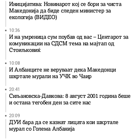
Иницијатива: Новинарот кој се бори за чиста
Македонија да биде следен министер за
екологија (ВИДЕО)
10:36
И на умреница сум поубав од вас – Центарот за
комуникации на СДСМ тема на мајтап од
Стоиљковиќ
10:08
И Албанците не веруваат дека Македонци
шкртале мурали на УЧК во Чаир
20:41
Сиљановска-Давкова: 8 август 2001 година беше
и остана тегобен ден за сите нас
20:09
ДУИ бара да се казнат лицата кои шкртале
мурал со Голема Албанија