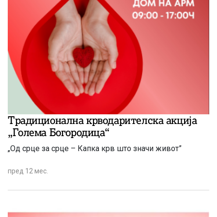
Традиционална крводарителска акција
„Голема Богородица“
„Од срце за срце – Капка крв што значи живот”
пред 12 мес.