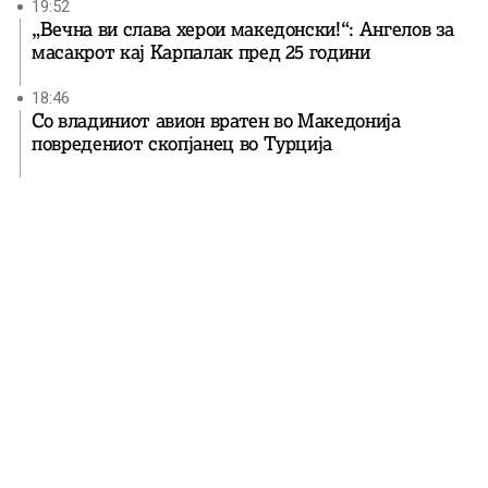
19:52
„Вечна ви слава херои македонски!“: Ангелов за
масакрот кај Карпалак пред 25 години
18:46
Со владиниот авион вратен во Македонија
повредениот скопјанец во Турција