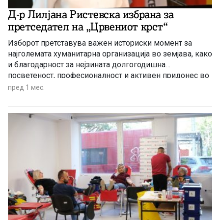
Д-р Лилјана Ристевска избрана за
претседател на „Црвениот крст“
Изборот претставува важен историски момент за
најголемата хуманитарна организација во земјава, како
и благодарност за нејзината долгогодишна
посветеност, професионалност и активен придонес во
развојот на Црвениот крст
пред 1 мес.