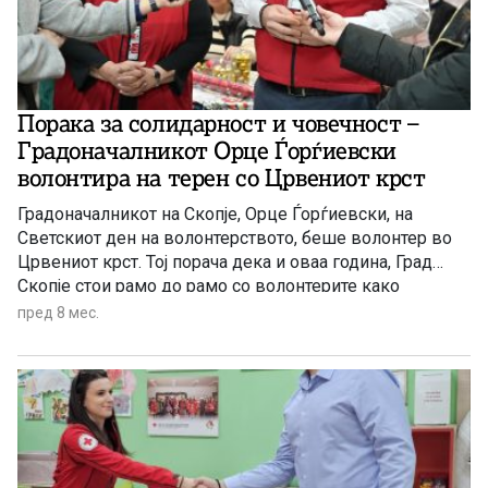
Порака за солидарност и човечност –
Градоначалникот Орце Ѓорѓиевски
волонтира на терен со Црвениот крст
Градоначалникот на Скопје, Орце Ѓорѓиевски, на
Светскиот ден на волонтерството, беше волонтер во
Црвениот крст. Тој порача дека и оваа година, Град
Скопје стои рамо до рамо со волонтерите како
поддржувач, сојузник и активен учесник во
пред 8 мес.
создавањето на поодговорно, похумано и
посолидарно општество.