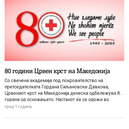
80 години Црвен крст на Македонија
Со свечена академија под покровителство на
претседателката Гордана Сиљановска-Давкова,
Црвениот крст на Македонија денеска одбележува 80
години од основањето. Настанот ќе се одржи во
Македонскиот народен театар во Скопје со почеток во
пред 1 година
19 часот. Црвениот крст на Република Северна
Македонија е хуманитарна и независна организација
која обезбедува помош при катастрофи, здравствени