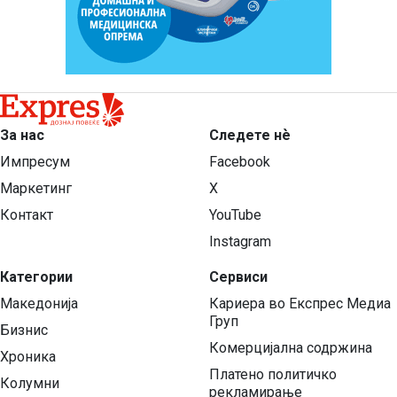
За нас
Следете нѐ
Импресум
Facebook
Маркетинг
X
Контакт
YouTube
Instagram
Категории
Сервиси
Македонија
Кариера во Експрес Медиа
Груп
Бизнис
Комерцијална содржина
Хроника
Платено политичко
Колумни
рекламирање