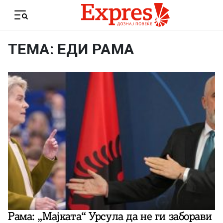
Skip to content
Menu
ТЕМА: ЕДИ РАМА
Рама: „Мајката“ Урсула да не ги заборави