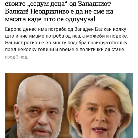
своите „седум деца“ од Западниот
Балкан! Неодржливо е да не сме на
масата каде што се одлучува!
Европа денес има потреба од Западен Балкан колку
што и ние имаме потреба од неа, а можеби и повеќе.
Нашиот регион е во многу подобра позиција отколку
пред неколку години и време е политички да стане
дел од европското семејство, изјави албанскиот
пред 3 нед.
премиер Еди Рама во интервју за „Еуроњуз Србија“. Тој
смета дека земјите од Западен Балкан повеќе не
треба да бидат оставени настрана од европските
процеси.