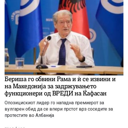
Бериша го обвини Рама и ѝ се извини и
на Македонија за задржувањето
функционери од ВРЕДИ на Ќафасан
Опозицискиот лидер го нападна премиерот за
вулгарен обид да се впери прстот врз соседите за
протестите во Албанија