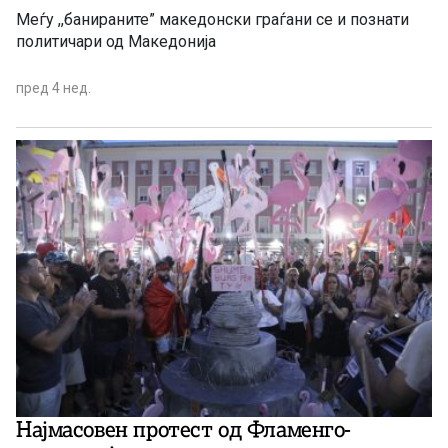
Меѓу ,,банираните” македонски граѓани се и познати
политичари од Македонија
пред 4 нед.
Најмасовен протест од Фламенго-