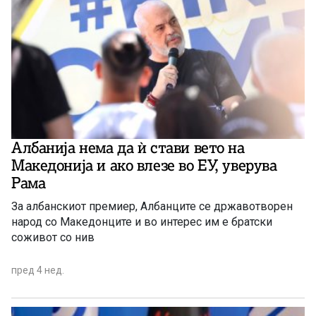
Албанија нема да ѝ стави вето на
Македонија и ако влезе во ЕУ, уверува
Рама
За албанскиот премиер, Албанците се државотворен
народ со Македонците и во интерес им е братски
соживот со нив
пред 4 нед.