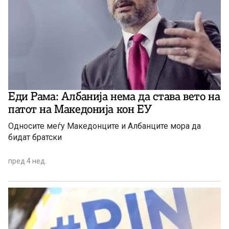
Еди Рама: Албанија нема да става вето на
патот на Македонија кон ЕУ
Односите меѓу Македонците и Албанците мора да
бидат братски
пред 4 нед.