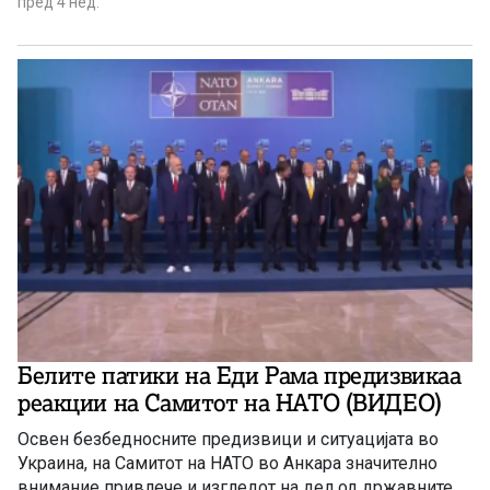
пред 4 нед.
Белите патики на Еди Рама предизвикаa
реакции на Самитот на НАТО (ВИДЕО)
Освен безбедносните предизвици и ситуацијата во
Украина, на Самитот на НАТО во Анкара значително
внимание привлече и изгледот на дел од државните