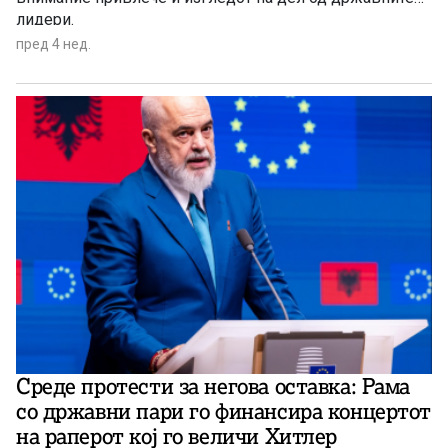
лидери.
пред 4 нед.
Среде протести за негова оставка: Рама
со државни пари го финансира концертот
на раперот кој го величи Хитлер