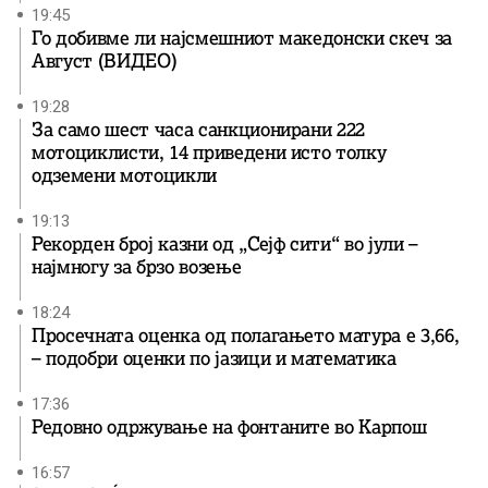
19:45
Го добивме ли најсмешниот македонски скеч за
Август (ВИДЕО)
19:28
За само шест часа санкционирани 222
мотоциклисти, 14 приведени исто толку
одземени мотоцикли
19:13
Рекорден број казни од „Сејф сити“ во јули –
најмногу за брзо возење
18:24
Просечната оценка од полагањето матура е 3,66,
– подобри оценки по јазици и математика
17:36
Редовно одржување на фонтаните во Карпош
16:57