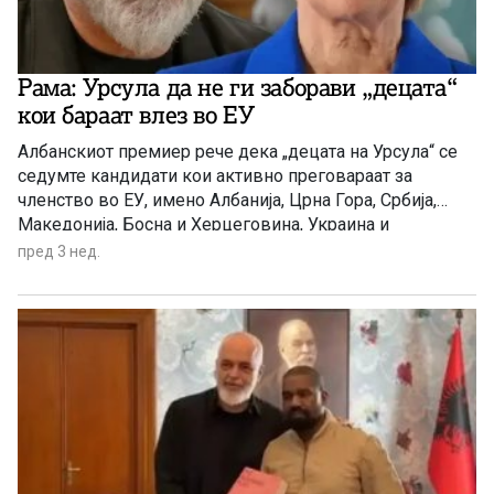
Рама: Урсула да не ги заборави „децата“
кои бараат влез во ЕУ
Албанскиот премиер рече дека „децата на Урсула“ се
седумте кандидати кои активно преговараат за
членство во ЕУ, имено Албанија, Црна Гора, Србија,
Македонија, Босна и Херцеговина, Украина и
Молдавија
пред 3 нед.