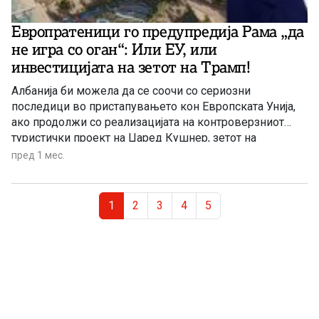
Европратеници го предупредија Рама „да
не игра со оган“: Или ЕУ, или
инвестицијата на зетот на Трамп!
Албанија би можела да се соочи со сериозни
последици во пристапувањето кон Европската Унија,
ако продолжи со реализацијата на контроверзниот
туристички проект на Џаред Кушнер, зетот на
американскиот претседател Доналд Трамп. На ова
пред 1 мес.
предупредија европратеници по посетата на земјата,
оценувајќи дека проектот претставува закана за
Page navigation
заштитените природни подрачја.
Current Page
Page
Page
Page
Page
1
2
3
4
5