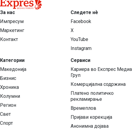
За нас
Следете нѐ
Импресум
Facebook
Маркетинг
X
Контакт
YouTube
Instagram
Категории
Сервиси
Македонија
Кариера во Експрес Медиа
Груп
Бизнис
Комерцијална содржина
Хроника
Платено политичко
Колумни
рекламирање
Регион
Времеплов
Свет
Пријави корекција
Спорт
Анонимна дојава