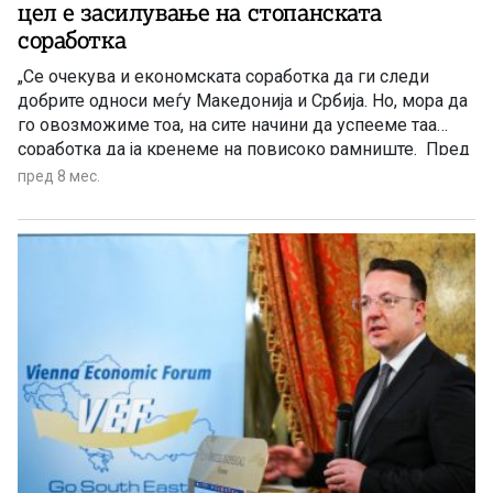
цел е засилување на стопанската
соработка
„Се очекува и економската соработка да ги следи
добрите односи меѓу Македонија и Србија. Но, мора да
го овозможиме тоа, на сите начини да успееме таа
соработка да ја кренеме на повисоко рамниште. Пред
неколку беше под една милијарда евра, годинава е 1,4
пред 8 мес.
милијарди, тежнееме да заврши со 1,5 милијарди и во
следните години да достигне две милијарди евра.
Постојат ресурси и сериозна намера, кои може тоа да
го овозможат, ние сме тука да им помагаме на
стопанствениците, за да се оствари тоа.“ – нагласи
вицепремиерот на Владата на Македонија и министер
за односи меѓу заедниците Иван Стоилковиќ.