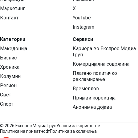
Маркетинг
X
Контакт
YouTube
Instagram
Категории
Сервиси
Македонија
Кариера во Експрес Медиа
Груп
Бизнис
Комерцијална содржина
Хроника
Платено политичко
Колумни
рекламирање
Регион
Времеплов
Свет
Пријави корекција
Спорт
Анонимна дојава
©
2026 Експрес Медиа Груп
Услови за користење
Политика на приватност
Политика за колачиња