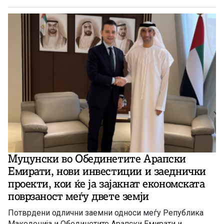
Муцунски во Обединетите Арапски
Емирати, нови инвестиции и заеднички
проекти, кои ќе ја зајакнат економската
поврзаност меѓу двете земји
Потврдени одлични заемни односи меѓу Република
Македонија и Обединетите Арапски Емирати и