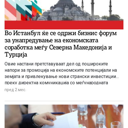
Во Истанбул ќе се одржи бизнис форум
за унапредување на економската
соработка меѓу Северна Македонија и
Турција
Овие настани претставуваат дел од пошироките
напори за промоција на економските потенцијали на
земјата и привлекување нови странски инвестиции
преку директна комуникација со меѓународната
бизнис-заедница.
пред 2 мес.