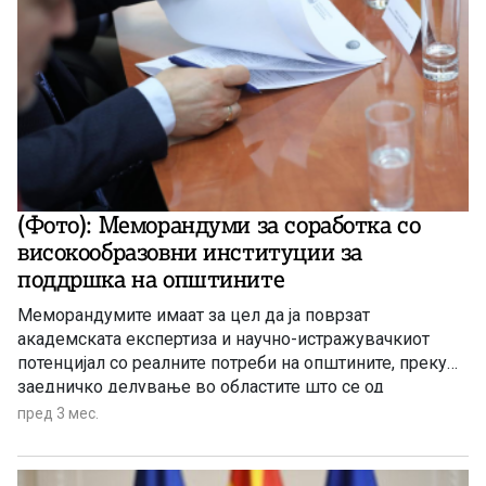
(Фото): Меморандуми за соработка со
високообразовни институции за
поддршка на општините
Меморандумите имаат за цел да ја поврзат
академската експертиза и научно-истражувачкиот
потенцијал со реалните потреби на општините, преку
заедничко делување во областите што се од
надлежност на општините.
пред 3 мес.