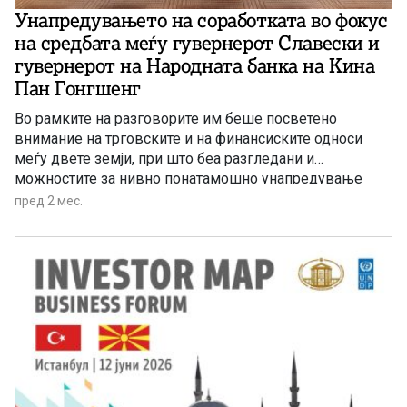
Унапредувањето на соработката во фокус
на средбата меѓу гувернерот Славески и
гувернерот на Народната банка на Кина
Пан Гонгшенг
Во рамките на разговорите им беше посветено
внимание на трговските и на финансиските односи
меѓу двете земји, при што беа разгледани и
можностите за нивно понатамошно унапредување
преку продлабочување на институционалната
пред 2 мес.
соработка. Притоа, беше нагласена долгогодишната
традиција на пријателски односи меѓу двете земји,
како и подготвеноста на Народната банка за
натамошно засилување на дијалогот и размената на
искуства со Народната банка на Кина.