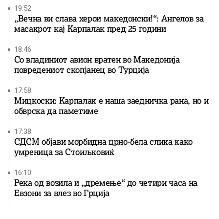
19:52
„Вечна ви слава херои македонски!“: Ангелов за
масакрот кај Карпалак пред 25 години
18:46
Со владиниот авион вратен во Македонија
повредениот скопјанец во Турција
17:58
Мицкоски: Карпалак е наша заедничка рана, но и
обврска да паметиме
17:38
СДСМ објави морбидна црно-бела слика како
умреница за Стоиљковиќ
16:10
Река од возила и „дремење“ до четири часа на
Евзони за влез во Грција