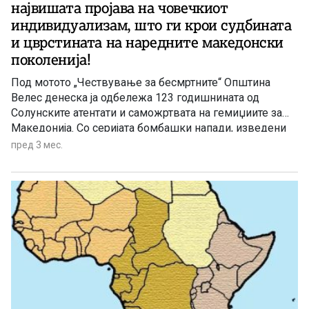
највишата пројава на човечкиот
индивидуализам, што ги крои судбината
и цврстината на наредните македонски
поколенија!
Под мотото „Чествување за бесмртните“ Општина
Велес денеска ја одбележа 123 годишнината од
Солунските атентати и саможртвата на гемиџиите за
Македонија. Со серијата бомбашки напади, изведени
од 28 април до 1 мај 1903 година во Солун, младите
пред 3 мес.
интелектуалци, повеќемината велешани, сакаа да ѝ го
свртат вниманието на Европа кон Македонија,
поробена од Турците. Павел Шатев, единствениот
преживеан од сите нив, во своите „Спомени“ ќе
запише: „Таму, во урнатините на македонската столица
Солун, Гемиџиите сакаа да ги збришат и своето месо и
своите имиња, оставајќи ги да живеат над нивните
останки македонскиот дух за слобода и благосостојба
и копнежите за светли дни… Солунските атентатори се
највишата пројава на човечкиот индивидуализам,