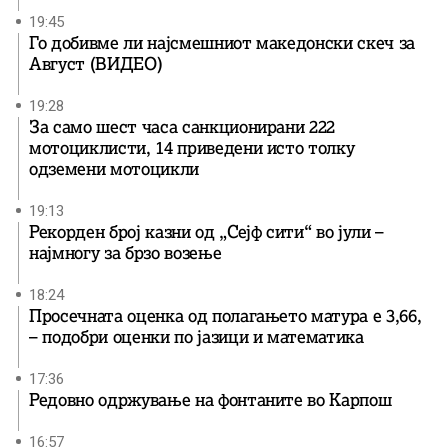
19:45
Го добивме ли најсмешниот македонски скеч за
Август (ВИДЕО)
19:28
За само шест часа санкционирани 222
мотоциклисти, 14 приведени исто толку
одземени мотоцикли
19:13
Рекорден број казни од „Сејф сити“ во јули –
најмногу за брзо возење
18:24
Просечната оценка од полагањето матура е 3,66,
– подобри оценки по јазици и математика
17:36
Редовно одржување на фонтаните во Карпош
16:57