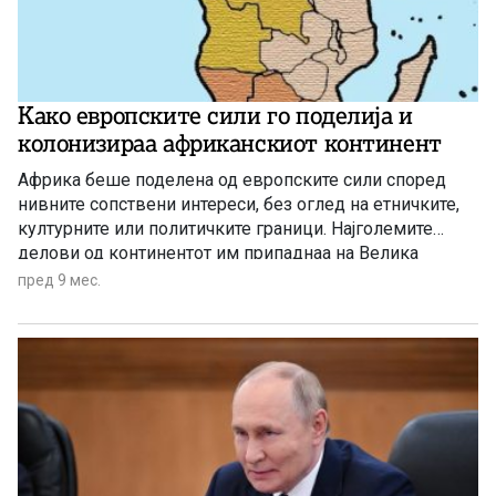
којшто ја крои судбината, но и цврстината на наредните
македонски поколенија“.
Како европските сили го поделија и
колонизираа африканскиот континент
Африка беше поделена од европските сили според
нивните сопствени интереси, без оглед на етничките,
културните или политичките граници. Најголемите
делови од континентот им припаднаа на Велика
Британија, Франција и Белгија
пред 9 мес.