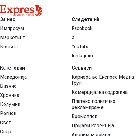
За нас
Следете нѐ
Импресум
Facebook
Маркетинг
X
Контакт
YouTube
Instagram
Категории
Сервиси
Македонија
Кариера во Експрес Медиа
Груп
Бизнис
Комерцијална содржина
Хроника
Платено политичко
Колумни
рекламирање
Регион
Времеплов
Свет
Пријави корекција
Спорт
Анонимна дојава