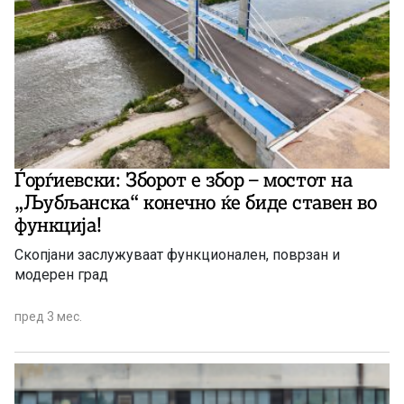
Ѓорѓиевски: Зборот е збор – мостот на
„Љубљанска“ конечно ќе биде ставен во
функција!
Скопјани заслужуваат функционален, поврзан и
модерен град
пред 3 мес.