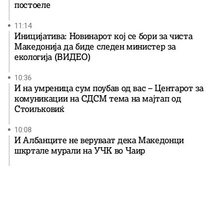
постоеле
11:14
Иницијатива: Новинарот кој се бори за чиста
Македонија да биде следен министер за
екологија (ВИДЕО)
10:36
И на умреница сум поубав од вас – Центарот за
комуникации на СДСМ тема на мајтап од
Стоиљковиќ
10:08
И Албанците не веруваат дека Македонци
шкртале мурали на УЧК во Чаир