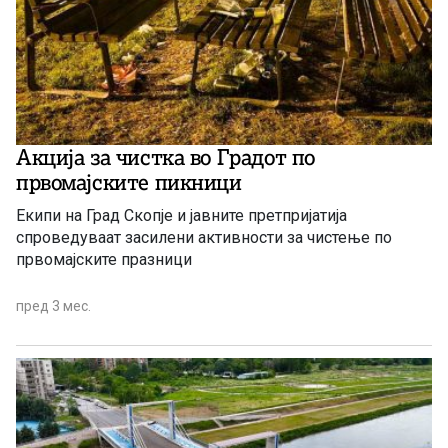
Акција за чистка во Градот по
првомајските пикници
Екипи на Град Скопје и јавните претпријатија
спроведуваат засилени активности за чистење по
првомајските празници
пред 3 мес.