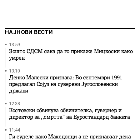
НАЈНОВИ ВЕСТИ
13:59
Зошто СДСМ сака да го прикаже Мицкоски како
умрен
13:10
Денко Малески признава: Во септември 1991
предлагал Сојуз на суверени Југословенски
држави
12:38
Костовски обвинува обвинителка, гувернер и
директор за ,,смртта” на Еуростандард банката
11:44
Ги суделе како Македонци а не признаваат дека