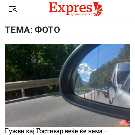
Skip to content
Menu
ТЕМА: ФОТО
Гужви кај Гостивар веќе ќе нема –