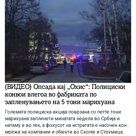
(ВИДЕО) Опсада кај „Охис“: Полициски
конвои влегоа во фабриката по
запленувањето на 5 тони марихуана
Големата полициска акција поврзана со петте тони
марихуана запленети минатата недела во Србија и
натаму е во тек, а фокусот на истрагата е насочен кон
мрежа на компании и објекти во Скопје и Струмица,