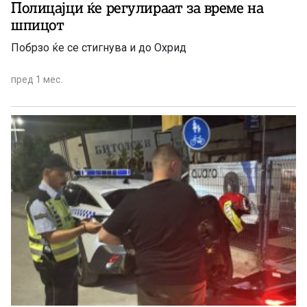
Полицајци ќе регулираат за време на
шпицот
Побрзо ќе се стигнува и до Охрид
пред 1 мес.