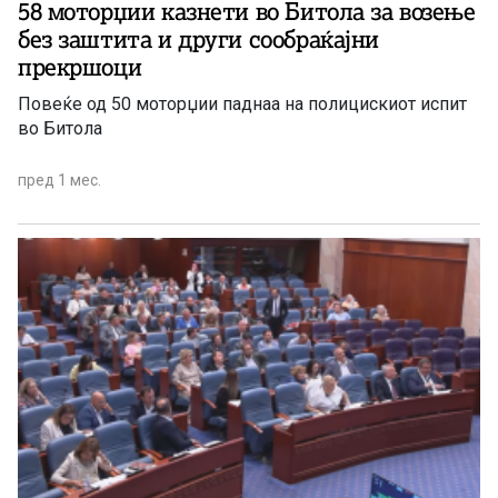
58 моторџии казнети во Битола за возење
без заштита и други сообраќајни
прекршоци
Повеќе од 50 моторџии паднаа на полицискиот испит
во Битола
пред 1 мес.