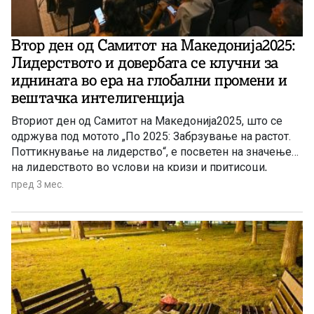
Втор ден од Самитот на Македонија2025:
Лидерството и довербата се клучни за
иднината во ера на глобални промени и
вештачка интелигенција
Вториот ден од Самитот на Македонија2025, што се
одржува под мотото „По 2025: Забрзување на растот.
Поттикнување на лидерство“, е посветен на значењето
на лидерството во услови на кризи и притисоци,
улогата на компаниите и институциите во задржување
пред 3 мес.
на талентите, како и влијанието на вештачката
интелигенција во образованието, пазарот на труд и
иднината на работните места. Посебен акцент е ставен
на довербата и потребата од заедничка акција во
време на глобални економски, геополитички и
технолошки промени.