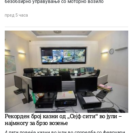
безобѕирно управување со моторно возило
пред 5 часа
Рекорден број казни од „Сејф сити“ во јули –
најмногу за брзо возење
4 пати повеќе казни во јули во споредба со февруари