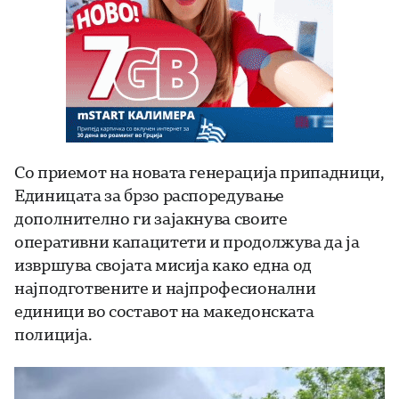
Со приемот на новата генерација припадници,
Единицата за брзо распоредување
дополнително ги зајакнува своите
оперативни капацитети и продолжува да ја
извршува својата мисија како една од
најподготвените и најпрофесионални
единици во составот на македонската
полиција.