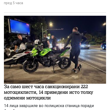
пред 5 часа
За само шест часа санкционирани 222
мотоциклисти, 14 приведени исто толку
одземени мотоцикли
14 лица завршиле во полициска станица поради