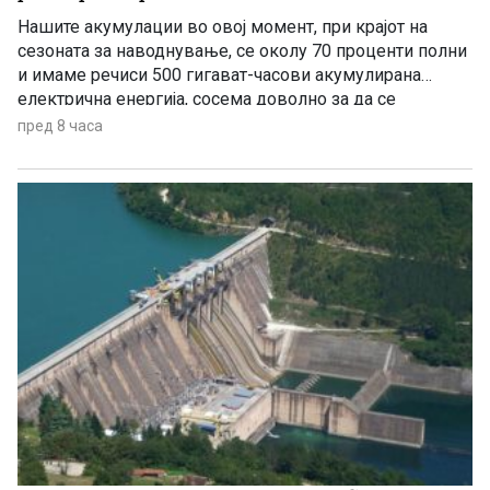
Нашите акумулации во овој момент, при крајот на
сезоната за наводнување, се околу 70 проценти полни
и имаме речиси 500 гигават-часови акумулирана
електрична енергија, сосема доволно за да се
чувствуваме безбедни, комотни и да немаме
пред 8 часа
предизвик во делот на снабдувањето за граѓаните и за
индустријата. И нема да правиме панични прес-
конференции, вели премиерот Христијан Мицкоски.