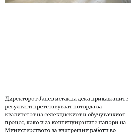
Директорот Јанев истакна дека прикажаните
резултати претставуваат потврда за
квалитетот на селекцискиот и обучувачкиот
процес, како и за континуираните напори на
Министерството за внатрешни работи во