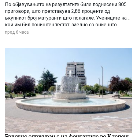
По објавувањето на резултатите биле поднесени 805
приговори, што претставува 2,86 проценти од
вкупниот број матуранти што полагале. Учениците на
кои им бил поништен тестот, заедно со оние што
отсуствувале во јуни, ќе може да полагаат во
пред 6 часа
августовската испитна сесија.
Редовно одржување на фонтаните во Карпош