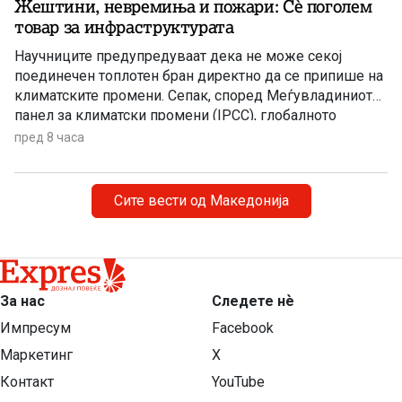
Жештини, невремиња и пожари: Сè поголем
товар за инфраструктурата
Научниците предупредуваат дека не може секој
поединечен топлотен бран директно да се припише на
климатските промени. Сепак, според Меѓувладиниот
панел за климатски промени (IPCC), глобалното
затоплување придонесува ваквите екстремни
пред 8 часа
временски појави да стануваат сѐ почести,
поинтензивни и подолготрајни.
Сите вести од Македонија
За нас
Следете нѐ
Импресум
Facebook
Маркетинг
X
Контакт
YouTube