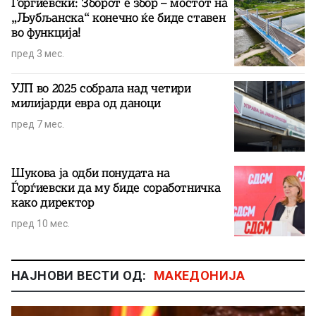
Ѓорѓиевски: Зборот е збор – мостот на
„Љубљанска“ конечно ќе биде ставен
во функција!
пред 3 мес.
УЈП во 2025 собралa над четири
милијарди евра од даноци
пред 7 мес.
Шукова ја одби понудата на
Ѓорѓиевски да му биде соработничка
како директор
пред 10 мес.
НАЈНОВИ ВЕСТИ ОД:
МАКЕДОНИЈА