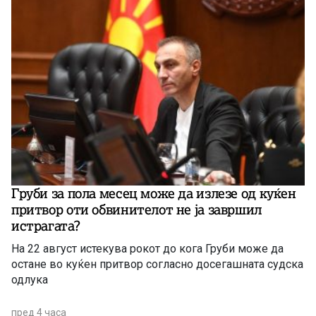
Груби за пола месец може да излезе од куќен
притвор оти обвинителот не ја завршил
истрагата?
На 22 август истекува рокот до кога Груби може да
остане во куќен притвор согласно досегашната судска
одлука
пред 4 часа