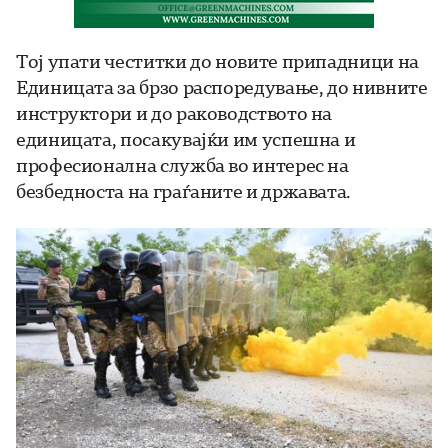
Тој упати честитки до новите припадници на
Единицата за брзо распоредување, до нивните
инструктори и до раководството на
единицата, посакувајќи им успешна и
професионална служба во интерес на
безбедноста на граѓаните и државата.