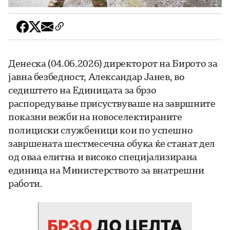
Денеска (04.06.2026) директорот на Бирото за
јавна безбедност, Александар Јанев, во
седиштето на Единицата за брзо
распоредување присуствуваше на завршните
показни вежби на новоселектираните
полициски службеници кои по успешно
завршената шестмесечна обука ќе станат дел
од оваа елитна и високо специјализирана
единица на Министерството за внатрешни
работи.