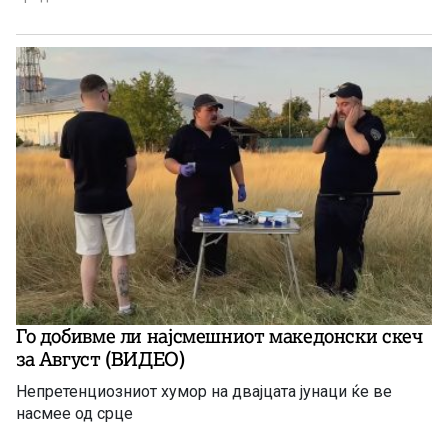
Го добивме ли најсмешниот македонски скеч
за Август (ВИДЕО)
Непретенциозниот хумор на двајцата јунаци ќе ве
насмее од срце